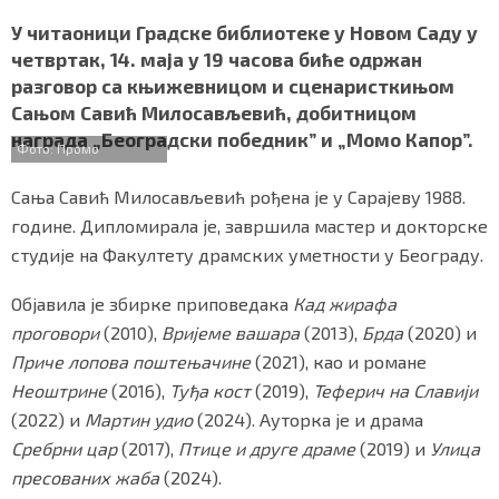
a
w
h
i
h
СПЕЦИЈАЛИ
c
i
a
b
a
У читаоници Градске библиотеке у Новом Саду у
e
t
t
e
r
четвртак, 14. маја у 19 часова биће одржан
БЛОГ
b
t
s
r
e
разговор са књижевницом и сценаристкињом
o
e
A
Сањом Савић Милосављевић, добитницом
o
r
p
СРБИЈА
награда „Београдски победник” и „Момо Капор”.
k
p
Фото: Промо
СВЕТ
Сања Савић Милосављевић рођена је у Сарајеву 1988.
ЖИВОТ И СТИЛ
године. Дипломирала је, завршила мастер и докторске
студије на Факултету драмских уметности у Београду.
СПОРТ
Објавила је збирке приповедака
Кад жирафа
БИЗНИС
проговори
(2010),
Вријеме вашара
(2013),
Брда
(2020) и
Приче лопова поштењачине
(2021), као и романе
Неоштрине
(2016),
Туђа кост
(2019),
Теферич на Славији
redakcija@gradskeinfo.rs
(2022) и
Мартин удио
(2024). Ауторка је и драма
Сребрни цар
(2017),
Птице и друге драме
(2019) и
Улица
ПРАТИТЕ НАС
пресованих жаба
(2024).