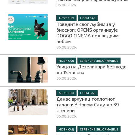
06.08.2026.
•
АКТУЕЛНО
НОВИ САД
Поведите свог љубимца у
биоскоп: OPENS организује
DOGGO CINEMA под ведрим
небом
06.08.2026.
•
НОВИ САД
СЕРВИСНЕ ИНФОРМАЦИЈЕ
Улица на Детелинари без воде
до 15 часова
06.08.2026.
•
АКТУЕЛНО
НОВИ САД
Данас врхунац топлотног
таласа: У Новом Саду до 39
степени
06.08.2026.
•
НОВИ САД
СЕРВИСНЕ ИНФОРМАЦИЈЕ