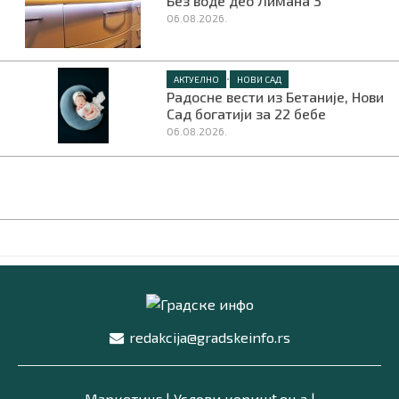
Без воде део Лимана 3
06.08.2026.
•
АКТУЕЛНО
НОВИ САД
Радосне вести из Бетаније, Нови
Сад богатији за 22 бебе
06.08.2026.
redakcija@gradskeinfo.rs
Маркетинг
|
Услови коришћења
|