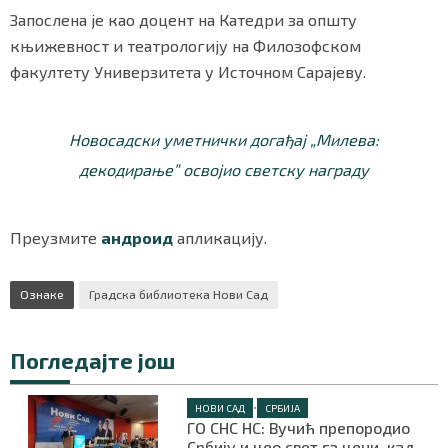
Запослена је као доцент на Катедри за општу
књижевност и театрологију на Филозофском
факултету Универзитета у Источном Сарајеву.
Новосадски уметнички догађај „Милева:
декодирање” освојио светску награду
Преузмите
андроид
апликацију.
Ознаке
Градска библиотека Нови Сад
Погледајте још
•
НОВИ САД
СРБИЈА
ГО СНС НС: Вучић препородио
Србију и цео свет га цени, кад