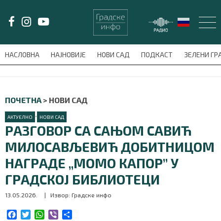
LAT/
ЋИР
НАСЛОВНА
НАЈНОВИЈЕ
НОВИ САД
ПОДКАСТ
ЗЕЛЕНИ Г
avni-meni'); $this_item = current( wp_filter_object_list( $menu_items,
НАСЛОВНА
ПОЧЕТНА
>
НОВИ САД
НАЈНОВИЈЕ
•
АКТУЕЛНО
НОВИ САД
РАЗГОВОР СА САЊОМ САВИЋ
НОВИ САД
МИЛОСАВЉЕВИЋ ДОБИТНИЦОМ
НАГРАДЕ „МОМО КАПОР” У
ПОДКАСТ
ГРАДСКОЈ БИБЛИОТЕЦИ
ЗЕЛЕНИ ГРАД
13.05.2026.
| Извор: Градске инфо
ВИДЕО
F
T
W
V
S