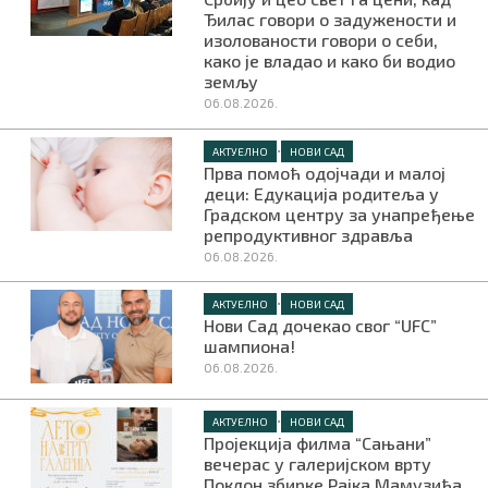
Ђилас говори о задужености и
изолованости говори о себи,
како је владао и како би водио
земљу
06.08.2026.
•
АКТУЕЛНО
НОВИ САД
Прва помоћ одојчади и малој
деци: Едукација родитеља у
Градском центру за унапређење
репродуктивног здравља
06.08.2026.
•
АКТУЕЛНО
НОВИ САД
Нови Сад дочекао свог “UFC”
шампиона!
06.08.2026.
•
АКТУЕЛНО
НОВИ САД
Пројекција филма “Сањани”
вечерас у галеријском врту
Поклон збирке Рајка Мамузића