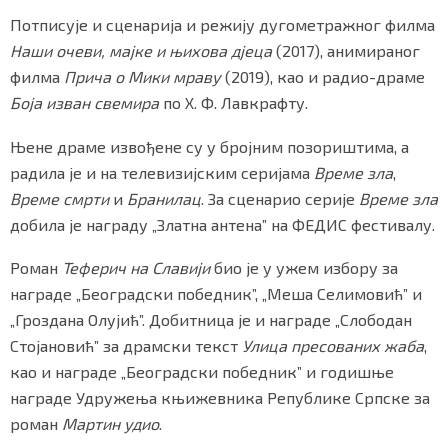
Потписује и сценарија и режију дугометражног филма
Наши очеви, мајке и њихова дјеца
(2017), анимираног
филма
Прича о Мики мраву
(2019), као и радио-драме
Маркетинг
|
Услови коришћења
|
Политика приват
Боја изван свемира
по Х. Ф. Лавкрафту.
Њене драме извођене су у бројним позориштима, а
ПРЕУЗМИТЕ НАШУ АПЛИКАЦИЈУ
радила је и на телевизијским серијама
Време зла
,
Време смрти
и
Бранилац
. За сценарио серије
Време зла
добила је награду „Златна антена” на ФЕДИС фестивалу.
Роман
Теферич на Славији
био је у ужем избору за
награде „Београдски победник”, „Меша Селимовић” и
„Гроздана Олујић”. Добитница је и награде „Слободан
Стојановић” за драмски текст
Улица пресованих жаба
,
као и награде „Београдски победник” и годишње
награде Удружења књижевника Републике Српске за
роман
Мартин удио
.