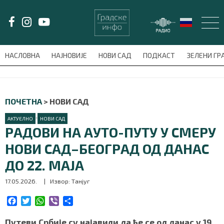
LAT/
ЋИР
НАСЛОВНА
НАЈНОВИЈЕ
НОВИ САД
ПОДКАСТ
ЗЕЛЕНИ Г
avni-meni'); $this_item = current( wp_filter_object_list( $menu_items,
НАСЛОВНА
ПОЧЕТНА
>
НОВИ САД
НАЈНОВИЈЕ
•
АКТУЕЛНО
НОВИ САД
РАДОВИ НА АУТО-ПУТУ У СМЕРУ
НОВИ САД
НОВИ САД–БЕОГРАД ОД ДАНАС
ДО 22. МАЈА
ПОДКАСТ
17.05.2026.
| Извор: Танјуг
ЗЕЛЕНИ ГРАД
F
T
W
V
S
a
w
h
i
h
ВИДЕО
c
i
a
b
a
Путеви Србије су најавили да ће се од данас у 19