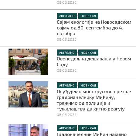
09.08.2026.
•
АКТУЕЛНО
НОВИ САД
Сајам екологије на Новосадском
сајму од 30. септембра до 4.
октобра
09.08.2026.
•
АКТУЕЛНО
НОВИ САД
Овонедељна дешавања у Новом
Саду
09.08.2026.
•
АКТУЕЛНО
НОВИ САД
Осуђујемо монструозне претње
градоначелнику Мићину,
тражимо од полиције и
тужилаштва да хитно реагују
08.08.2026.
•
АКТУЕЛНО
НОВИ САД
Градоначелник Мићин најавио