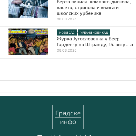
Берза винила, компакт-дискова,
касета, стрипова и књига и
школских уџбеника
08.08.2026.
•
НОВИ САД
УРБАНИ НОВИ САД
Журка Југословенка у Беер
Гарден-у на Штранду, 15. августа
08.08.2026.