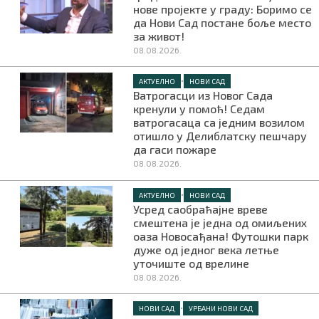
нове пројекте у граду: Боримо се
да Нови Сад постане боље место
за живот!
08.08.2026.
•
АКТУЕЛНО
НОВИ САД
Ватрогасци из Новог Сада
кренули у помоћ! Седам
ватрогасаца са једним возилом
отишло у Делиблатску пешчару
да гаси пожаре
08.08.2026.
•
АКТУЕЛНО
НОВИ САД
Усред саобраћајне вреве
смештена је једна од омиљених
оаза Новосађана! Футошки парк
дуже од једног века летње
уточиште од врелине
08.08.2026.
•
НОВИ САД
УРБАНИ НОВИ САД