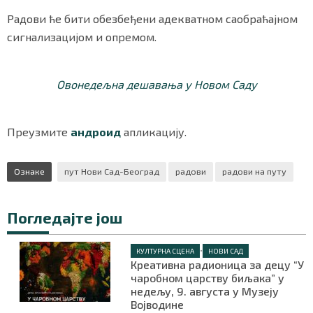
Радови ће бити обезбеђени адекватном саобраћајном
сигнализацијом и опремом.
Маркетинг
|
Услови коришћења
|
Политика приват
Овонедељна дешавања у Новом Саду
ПРЕУЗМИТЕ НАШУ АПЛИКАЦИЈУ
Преузмите
андроид
апликацију.
Ознаке
пут Нови Сад-Београд
радови
радови на путу
Погледајте још
•
КУЛТУРНА СЦЕНА
НОВИ САД
Креативна радионица за децу “У
чаробном царству биљака” у
недељу, 9. августа у Музеју
Војводине