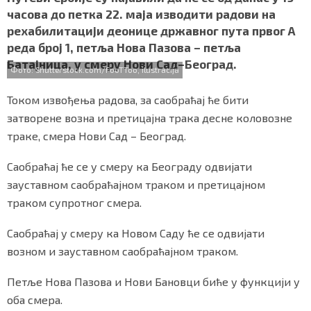
e
t
t
e
r
СПЕЦИЈАЛИ
часова до петка 22. маја изводити радови на
b
t
s
r
e
рехабилитацији деонице државног пута првог А
o
e
A
БЛОГ
реда број 1, петља Нова Пазова – петља
o
r
p
Батајница, у смеру Нови Сад–Београд.
k
p
Фото: Shutterstock.com/FooTToo, ilustracija
СРБИЈА
Током извођења радова, за саобраћај ће бити
СВЕТ
затворене возна и претицајна трака десне коловозне
траке, смера Нови Сад – Београд.
ЖИВОТ И СТИЛ
Саобраћај ће се у смеру ка Београду одвијати
СПОРТ
зауставном саобраћајном траком и претицајном
БИЗНИС
траком супротног смера.
Саобраћај у смеру ка Новом Саду ће се одвијати
redakcija@gradskeinfo.rs
возном и зауставном саобраћајном траком.
Петље Нова Пазова и Нови Бановци биће у функцији у
ПРАТИТЕ НАС
оба смера.