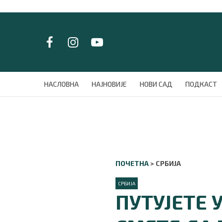
LAT/
ЋИР
НАСЛОВНА
НАСЛОВНА
НАЈНОВИЈЕ
НОВИ САД
ПОДКАСТ
НАЈНОВИЈЕ
НОВИ САД
ПОДКАСТ
ЗЕЛЕНИ ГРАД
ВИДЕО
СПЕЦИЈАЛИ
ПОЧЕТНА
>
СРБИЈА
БЛОГ
СРБИЈА
СРБИЈА
ПУТУЈЕТЕ 
СВЕТ
ЖИВОТ И СТИЛ
СПОРТ