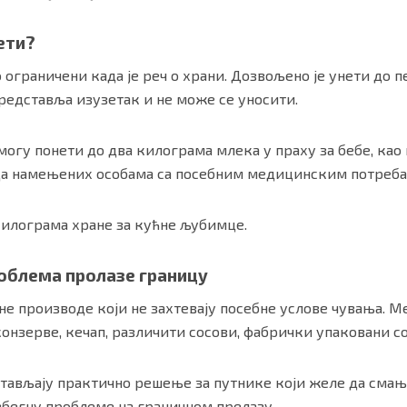
ети?
 ограничени када је реч о храни. Дозвољено је унети до 
редставља изузетак и не може се уносити.
огу понети до два килограма млека у праху за бебе, као 
да намењених особама са посебним медицинским потреба
килограма хране за кућне љубимце.
роблема пролазе границу
не производе који не захтевају посебне услове чувања. М
 конзерве, кечап, различити сосови, фабрички упаковани 
тављају практично решење за путнике који желе да сма
збегну проблеме на граничном прелазу.