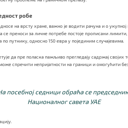
едност робе
дносе на врсту хране, важно је водити рачуна и о укупно
оја се преноси за личне потребе постоје прописани лимити,
а по путнику, односно 150 евра у појединим случајевима.
етује да пре поласка пажљиво прегледају садржај својих т
оже спречити непријатности на граници и омогућити бе
На посебној седници обраћа се председни
Националног савета УАЕ
цију.