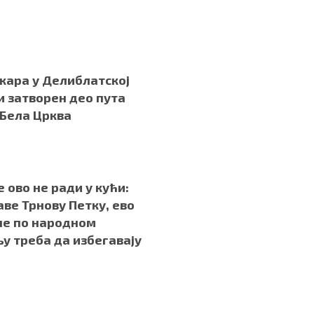
и
.
жара у Делиблатској
 затворен део пута
 Бела Црква
.
е ово не ради у кући:
аве Трнову Петку, ево
не по народном
у треба да избегавају
.