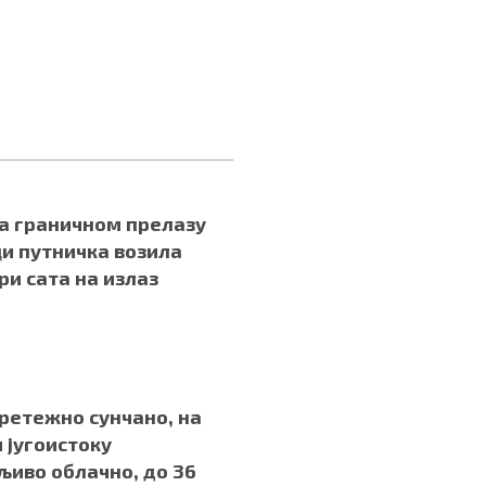
а граничном прелазу
и путничка возила
три сата на излаз
.
ретежно сунчано, на
и југоистоку
иво облачно, до 36