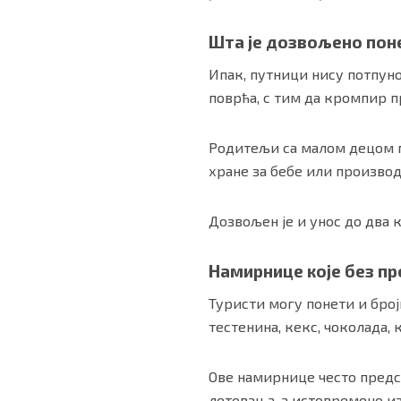
Шта је дозвољено пон
Ипак, путници нису потпуно
поврћа, с тим да кромпир п
Родитељи са малом децом м
хране за бебе или произво
Дозвољен је и унос до два 
Намирнице које без п
Туристи могу понети и број
тестенина, кекс, чоколада,
Ове намирнице често предс
летовања, а истовремено и