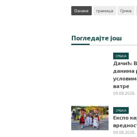
Ознаке
граница
Грчка
Погледајте још
СРБИЈА
Дачић: 
данима 
условима
ватре
09.08.2026.
СРБИЈА
Експо ка
вредност
09.08.2026.