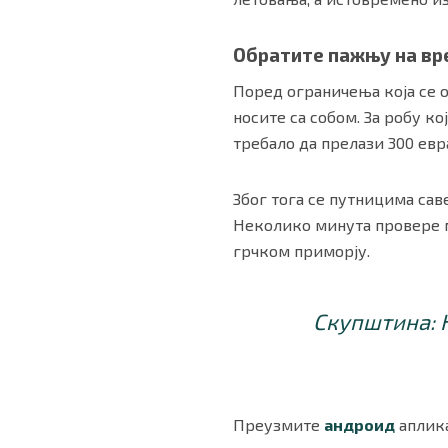
Обратите пажњу на вр
Поред ограничења која се о
носите са собом. За робу к
требало да прелази 300 евр
Због тога се путницима сав
Неколико минута провере м
грчком приморју.
Скупштина: 
Преузмите
андроид
аплика