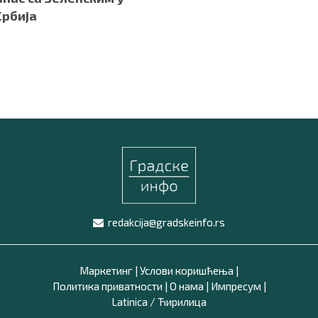
Србија
redakcija@gradskeinfo.rs
Маркетинг
|
Услови коришћења
|
Политика приватности
|
О нама
|
Импресум
|
Latinica /
Ћирилица