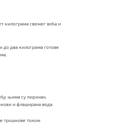
пет килограма свежег воћа и
и до два килограма готове
ма.
еђу њима су пиринач,
сокови и флаширана вода.
ње трошкове током