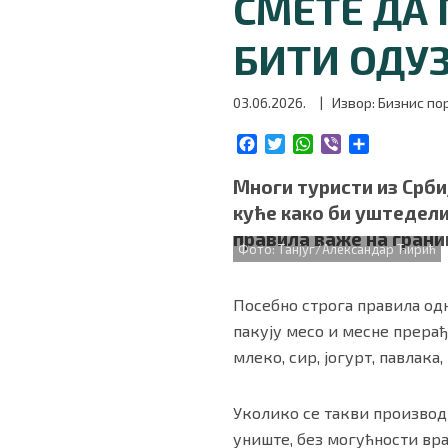
СМЕТЕ ДА 
БИЗНИС
БИТИ ОДУ
redakcija@gradskeinfo.rs
03.06.2026.
| Извор: Бизнис по
F
T
W
V
S
ПРАТИТЕ НАС
a
w
h
i
h
c
i
a
b
a
Многи туристи из Србиј
e
t
t
e
r
куће како би уштедели
b
t
s
r
e
правила важе на грани
o
e
A
Фото: Танјуг/Александар Ћирић
o
r
p
Маркетинг
|
Услови коришћења
|
Политика приват
k
p
Посебно строга правила одн
пакују месо и месне прерађ
ПРЕУЗМИТЕ НАШУ АПЛИКАЦИЈУ
млеко, сир, јогурт, павлак
Уколико се такви производ
униште, без могућности вр