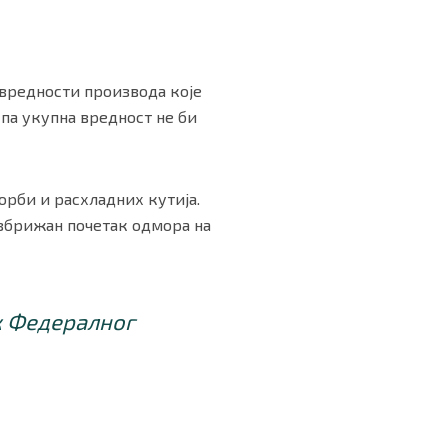
ј вредности производа које
 па укупна вредност не би
орби и расхладних кутија.
збрижан почетак одмора на
к Федералног