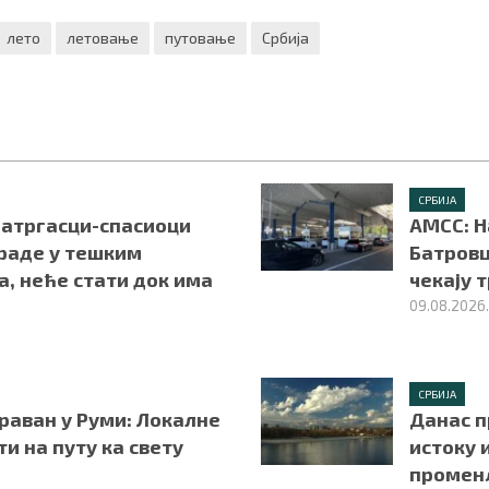
лето
летовање
путовање
Србија
СРБИЈА
Ватргасци-спасиоци
АМСС: Н
раде у тешким
Батровц
, неће стати док има
чекају 
09.08.2026
СРБИЈА
раван у Руми: Локалне
Данас п
и на путу ка свету
истоку 
променљ