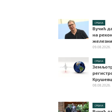
СРБИЈА
Вучић д
на рекон
железни
09.08.2026.
СРБИЈА
Земљотре
регистр
Крушев
08.08.2026.
СРБИЈА
Вучић да