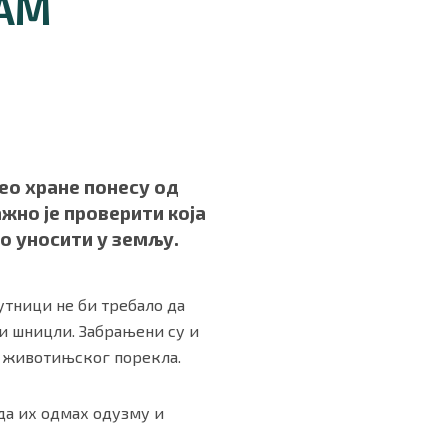
ВАМ
део хране понесу од
жно је проверити која
о уносити у земљу.
утници не би требало да
ли шницли. Забрањени су и
ке животињског порекла.
да их одмах одузму и