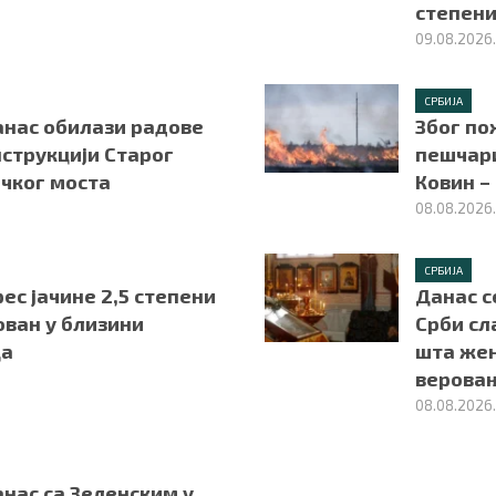
степен
09.08.2026
СРБИЈА
анас обилази радове
Због по
струкцији Старог
пешчари
чког моста
Ковин –
08.08.2026
СРБИЈА
с јачине 2,5 степени
Данас с
ован у близини
Срби сл
ца
шта же
веровањ
08.08.2026
нас са Зеленским у