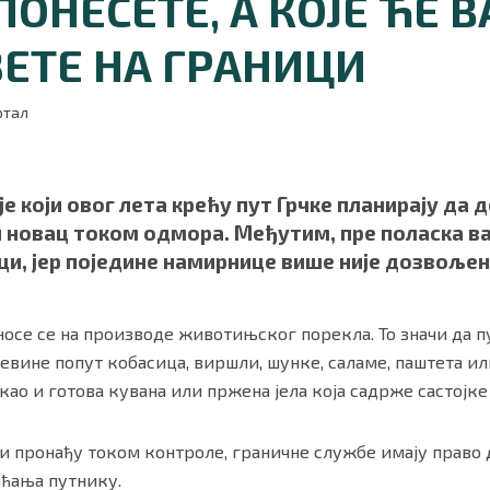
ПОНЕСЕТЕ, А КОЈЕ ЋЕ 
ЗЕТЕ НА ГРАНИЦИ
ртал
е који овог лета крећу пут Грчке планирају да 
 новац током одмора. Међутим, пре поласка ва
ци, јер поједине намирнице више није дозвољен
ности
|
О нама
осе се на производе животињског порекла. То значи да п
евине попут кобасица, виршли, шунке, саламе, паштета и
а, као и готова кувана или пржена јела која садрже састој
и пронађу током контроле, граничне службе имају право 
аћања путнику.