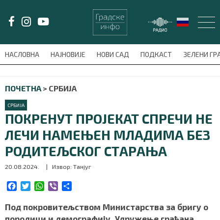
LAT/
ЋИР
НАСЛОВНА
НАЈНОВИЈЕ
НОВИ САД
ПОДКАСТ
ЗЕЛЕНИ Г
avni-meni'); $this_item = current( wp_filter_object_list( $menu_items,
ПОЧЕТНА
>
СРБИЈА
НАСЛОВНА
СРБИЈА
НАЈНОВИЈЕ
ПОКРЕНУТ ПРОЈЕКАТ СПРЕЧИ НЕ
ЛЕЧИ НАМЕЊЕН МЛАДИМА БЕЗ
НОВИ САД
РОДИТЕЉСКОГ СТАРАЊА
ПОДКАСТ
20.08.2024.
| Извор: Танјуг
ЗЕЛЕНИ ГРАД
F
T
W
V
S
a
w
h
i
h
c
i
a
b
a
Под покровитељством Министарства за бригу о
ВИДЕО
e
t
t
e
r
породици и демографију, Удружење грађана