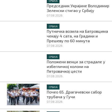
СРБИЈА
Председник Украјине Володимир
Зеленски стигао у Србију
07.08.2026.
СРБИЈА
Путничка возила на Батровцима
чекају 4 сата, на Градини и
Прешеву по 60 минута
07.08.2026.
СРБИЈА
Положени венци за страдале у
избегличкој колони на
Петровачкој цести
07.08.2026.
СРБИЈА
Почео 65. Драгачевски сабор
трубача у Гучи
07.08.2026.