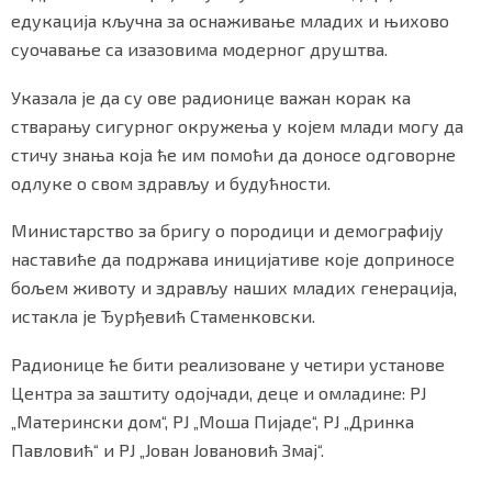
едукација кључна за оснаживање младих и њихово
суочавање са изазовима модерног друштва.
Маркетинг
|
Услови коришћења
|
Политика приват
Указала је да су ове радионице важан корак ка
стварању сигурног окружења у којем млади могу да
стичу знања која ће им помоћи да доносе одговорне
ПРЕУЗМИТЕ НАШУ АПЛИКАЦИЈУ
одлуке о свом здрављу и будућности.
Министарство за бригу о породици и демографију
наставиће да подржава иницијативе које доприносе
бољем животу и здрављу наших младих генерација,
истакла је Ђурђевић Стаменковски.
Радионице ће бити реализоване у четири установе
Центра за заштиту одојчади, деце и омладине: РЈ
„Матерински дом“, РЈ „Моша Пијаде“, РЈ „Дринка
Павловић“ и РЈ „Јован Јовановић Змај“.