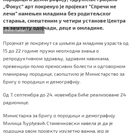
b
t
s
r
e
СПЕЦИЈАЛИ
„Фокус“ арт покренуо је пројекат “Спречи не
o
e
A
лечи” намењен младима без родитељског
o
r
p
БЛОГ
старања, смештеним у четири установе Центра
k
p
за заштиту одојчади, деце и омладине.
Фото: Танјуг
СРБИЈА
Пројекат је покренут са циљем да младима узраста од
СВЕТ
15 до 22 године пружи неопходна знања о
репродуктивном здрављу, здравим навикама,
ЖИВОТ И СТИЛ
превенцији полно преносивих болести и одговорном
СПОРТ
планирању породице, саопштило је Министарство за
бригу о породици и демографију.
БИЗНИС
Од 7. септембра до 24. новембра биће реализоване 24
радионице.
redakcija@gradskeinfo.rs
Министарка за бригу о породици и демографију
Милица Ђурђевић Стаменковски навела је да је
ПРАТИТЕ НАС
подршка овом пројекту изузетно важна, јер је