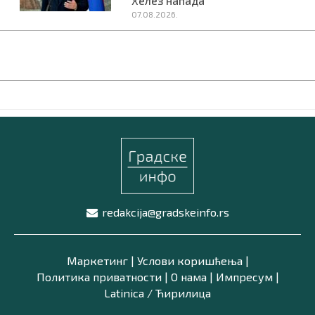
Хелез напада
07.08.2026.
redakcija@gradskeinfo.rs
Маркетинг
|
Услови коришћења
|
Политика приватности
|
О нама
|
Импресум
|
Latinica /
Ћирилица