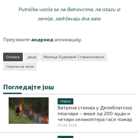
Putnička vozila se na Batrovcima, na izlazu iz
zemlje, zadržavaju dva sata
Преузмите
андроид
апликацију.
Ознаке
деца
Милица Ђурђевић Стаменковски
Спречи не лечи
Погледајте још
СРБИЈА
Ватрена стихија у Делиблатској
пешчари – више од 200 људи и
четири хеликоптера гасе пожар
07.08.2026.