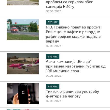
проблем са горивом због
санкција НИС-у
07.08.2026.
БИЗНИС
МОЛ снажно повећао профит:
Више цене нафте и рекордне
рафинеријске марже подигле
зараду
07.08.2026.
БИЗНИС
Авио-компанија „Виз ер”
пријавила квартални губитак од
198 милиона евра
07.08.2026.
БИЗНИС
Тикток ограничава употребу
филтера за лепоту
07.08.2026.