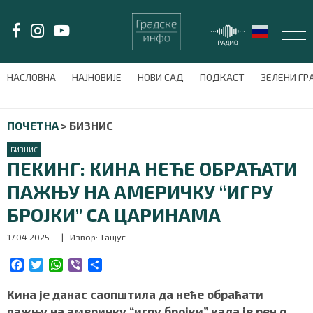
LAT/
ЋИР
НАСЛОВНА
НАЈНОВИЈЕ
НОВИ САД
ПОДКАСТ
ЗЕЛЕНИ Г
avni-meni'); $this_item = current( wp_filter_object_list( $menu_items,
ПОЧЕТНА
>
БИЗНИС
НАСЛОВНА
БИЗНИС
НАЈНОВИЈЕ
ПЕКИНГ: КИНА НЕЋЕ ОБРАЋАТИ
ПАЖЊУ НА АМЕРИЧКУ “ИГРУ
НОВИ САД
БРОЈКИ” СА ЦАРИНАМА
ПОДКАСТ
17.04.2025.
| Извор: Танјуг
ЗЕЛЕНИ ГРАД
F
T
W
V
S
a
w
h
i
h
c
i
a
b
a
Кина је данас саопштила да неће обраћати
ВИДЕО
e
t
t
e
r
пажњу на америчку “игру бројки” када је реч о