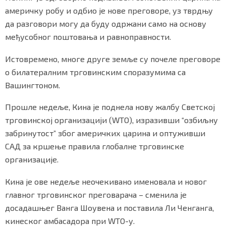
америчку робу и одбио је нове преговоре, уз тврдњу
да разговори могу да буду одржани само на основу
међусобног поштовања и равноправности.
Маркетинг
|
Услови коришћења
|
Политика приват
Истовремено, многе друге земље су почеле преговоре
о билатералним трговинским споразумима са
ПРЕУЗМИТЕ НАШУ АПЛИКАЦИЈУ
Вашингтоном.
Прошле недеље, Кина је поднела нову жалбу Светској
трговинској организацији (WТО), изразивши “озбиљну
забринутост” због америчких царина и оптуживши
САД за кршење правила глобалне трговинске
организације.
Кина је ове недеље неочекивано именовала и новог
главног трговинског преговарача – сменила је
досадашњег Ванга Шоувена и поставила Ли Ченганга,
кинеског амбасадора при WТО-у.