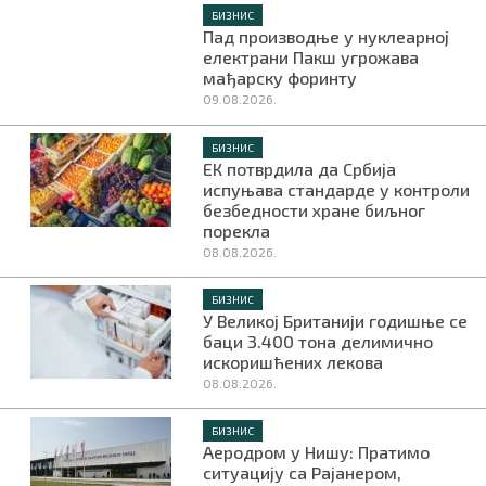
БИЗНИС
Пад производње у нуклеарној
електрани Пакш угрожава
мађарску форинту
09.08.2026.
БИЗНИС
ЕК потврдила да Србија
испуњава стандарде у контроли
безбедности хране биљног
порекла
08.08.2026.
БИЗНИС
У Великој Британији годишње се
баци 3.400 тона делимично
искоришћених лекова
08.08.2026.
БИЗНИС
Аеродром у Нишу: Пратимо
ситуацију са Рајанером,