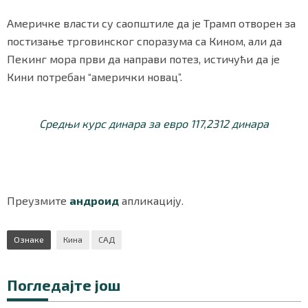
Америчке власти су саопштиле да је Трамп отворен за
постизање трговинског споразума са Кином, али да
Пекинг мора први да направи потез, истичући да је
Кини потребан “амерички новац”.
Средњи курс динара за евро 117,2312 динара
Преузмите
андроид
апликацију.
Ознаке
Кина
САД
Погледајте још