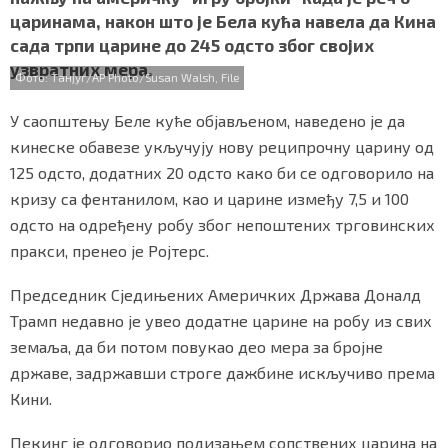
b
t
s
r
e
СПЕЦИЈАЛИ
царинама, након што је Бела кућа навела да Кина
o
e
A
сада трпи царине до 245 одсто због својих
o
r
p
БЛОГ
узвратних мера.
k
p
Фото: Танјуг/AP Photo/Susan Walsh, File
СРБИЈА
У саопштењу Беле куће објављеном, наведено је да
кинеске обавезе укључују нову реципрочну царину од
СВЕТ
125 одсто, додатних 20 одсто како би се одговорило на
кризу са фентанилом, као и царине између 7,5 и 100
ЖИВОТ И СТИЛ
одсто на одређену робу због непоштених трговинских
СПОРТ
пракси, пренео је Ројтерс.
БИЗНИС
Председник Сједињених Америчких Држава Доналд
Трамп недавно је увео додатне царине на робу из свих
земаља, да би потом повукао део мера за бројне
redakcija@gradskeinfo.rs
државе, задржавши строге дажбине искључиво према
Кини.
ПРАТИТЕ НАС
Пекинг је одговорио подизањем сопствених царина на