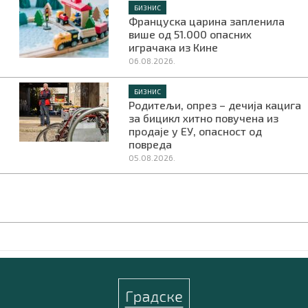
БИЗНИС
Француска царина запленила
више од 51.000 опасних
играчака из Кине
06.08.2026.
БИЗНИС
Родитељи, опрез – дечија кацига
за бицикл хитно повучена из
продаје у ЕУ, опасност од
повреда
05.08.2026.