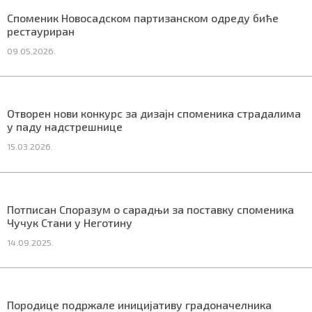
СПЕЦИЈАЛИ
Споменик Новосадском партизанском одреду биће
рестауриран
БЛОГ
09.05.2026.
СРБИЈА
СВЕТ
Отворен нови конкурс за дизајн споменика страдалима
у паду надстрешнице
ЖИВОТ И СТИЛ
15.03.2026.
СПОРТ
БИЗНИС
Потписан Споразум о сарадњи за поставку споменика
Чучук Стани у Неготину
14.09.2025.
redakcija@gradskeinfo.rs
ПРАТИТЕ НАС
Породице подржале иницијативу градоначелника