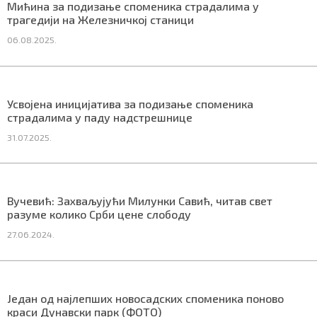
Мићина за подизање споменика страдалима у
трагедији на Железничкој станици
06.08.2025.
Маркетинг
|
Услови коришћења
|
Политика приват
Усвојена иницијатива за подизање споменика
ПРЕУЗМИТЕ НАШУ АПЛИКАЦИЈУ
страдалима у паду надстрешнице
31.07.2025.
Вучевић: Захваљујући Милунки Савић, читав свет
разуме колико Срби цене слободу
27.06.2024.
Један од најлепших новосадских споменика поново
краси Дунавски парк (ФОТО)