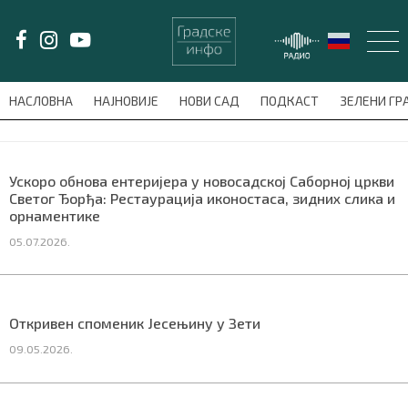
LAT/
ЋИР
НАСЛОВНА
НАЈНОВИЈЕ
НОВИ САД
ПОДКАСТ
ЗЕЛЕНИ Г
avni-meni'); $this_item = current( wp_filter_object_list( $menu_items,
НАСЛОВНА
Ускоро обнова ентеријера у новосадској Саборној цркви
Светог Ђорђа: Рестаурација иконостаса, зидних слика и
НАЈНОВИЈЕ
орнаментике
05.07.2026.
НОВИ САД
ПОДКАСТ
Откривен споменик Јесењину у Зети
ЗЕЛЕНИ ГРАД
09.05.2026.
ВИДЕО