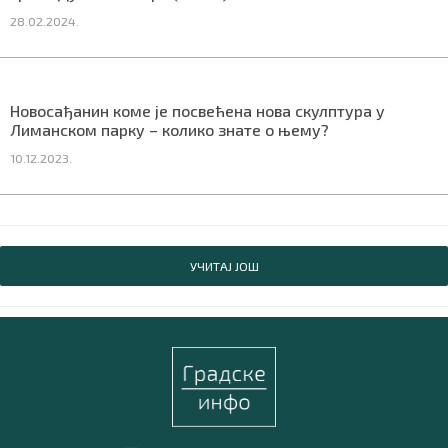
28.02.2024.
Новосађанин коме је посвећена нова скулптура у
Лиманском парку – колико знате о њему?
10.12.2023.
УЧИТАЈ ЈОШ