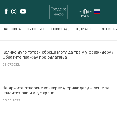
LAT/
ЋИР
НАСЛОВНА
НАЈНОВИЈЕ
НОВИ САД
ПОДКАСТ
ЗЕЛЕНИ Г
avni-meni'); $this_item = current( wp_filter_object_list( $menu_items,
НАСЛОВНА
Колико дуго готови оброци могу да трају у фрижидеру?
Обратите пражњу пре одлагања
НАЈНОВИЈЕ
05.07.2022.
НОВИ САД
ПОДКАСТ
Не држите отворене конзерве у фрижидеру – лоше за
квалитет али и укус хране
ЗЕЛЕНИ ГРАД
08.06.2022.
ВИДЕО