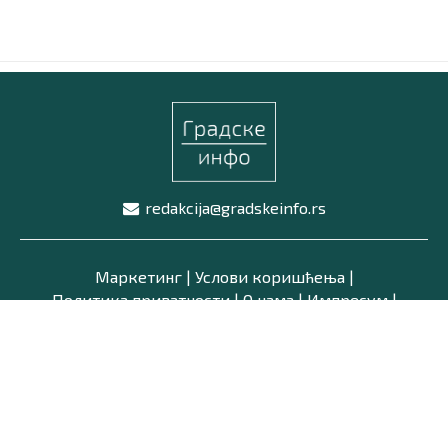
Маркетинг
|
Услови коришћења
|
Политика приват
ПРЕУЗМИТЕ НАШУ АПЛИКАЦИЈУ
redakcija@gradskeinfo.rs
Маркетинг
|
Услови коришћења
|
Политика приватности
|
О нама
|
Импресум
|
Latinica /
Ћирилица