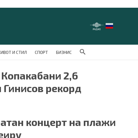
Search Button
ИВОТ И СТИЛ
СПОРТ
БИЗНИС
 Копакабани 2,6
 Гинисов рекорд
латан концерт на плажи
еиру