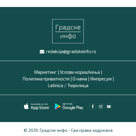
redakcija@gradskeinfo.rs
Маркетинг
|
Услови коришћења
|
Политика приватности
|
О нама
|
Импресум
|
Latinica /
Ћирилица
© 2026. Градске инфо - Сва права задржана