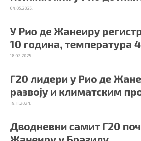
04.05.2025.
У Рио де Жанеиру регистр
10 година, температура 4
18.02.2025.
Г20 лидери у Рио де Жан
ности
|
О нама
развоју и климатским п
19.11.2024.
Дводневни самит Г20 поч
Жанеиру у Бразилу