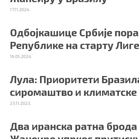
17.11.2024.
Одбојкашице Србије пор
Републике на старту Лиге
16.05.2024.
Лула: Приоритети Бразила
сиромаштво и климатске
23.11.2023.
Два иранска ратна брода 
Жанеиро упркос притиск