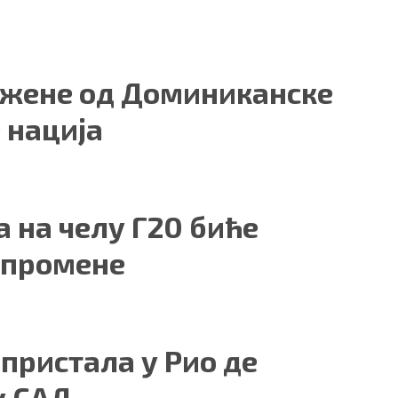
ажене од Доминиканске
 нација
 на челу Г20 биће
 промене
пристала у Рио де
у САД