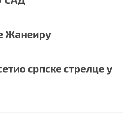
де Жанеиру
етио српске стрелце у