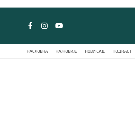
LAT/
ЋИР
НАСЛОВНА
НАСЛОВНА
НАЈНОВИЈЕ
НОВИ САД
ПОДКАСТ
НАЈНОВИЈЕ
НОВИ САД
ПОДКАСТ
ЗЕЛЕНИ ГРАД
ВИДЕО
СПЕЦИЈАЛИ
БЛОГ
СРБИЈА
СВЕТ
ЖИВОТ И СТИЛ
СПОРТ