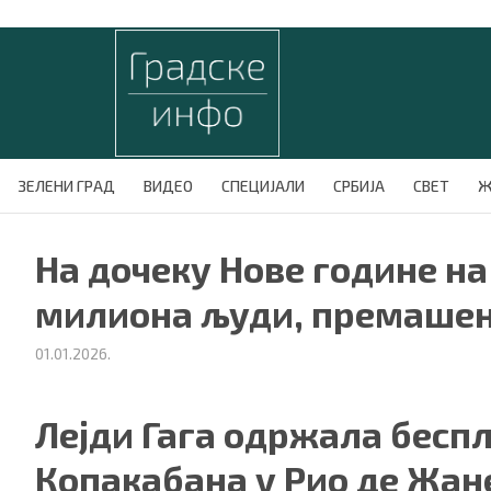
ЗЕЛЕНИ ГРАД
ВИДЕО
СПЕЦИЈАЛИ
СРБИЈА
СВЕТ
Ж
На дочеку Нове године на
милиона људи, премашен
01.01.2026.
Лејди Гага одржала бесп
Копакабана у Рио де Жан