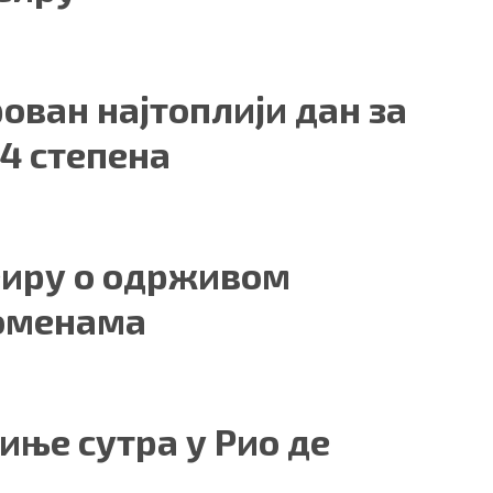
ован најтоплији дан за
4 степена
еиру о одрживом
роменама
иње сутра у Рио де