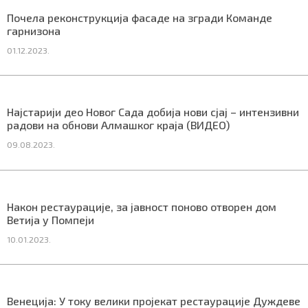
СПЕЦИЈАЛИ
Почела реконструкција фасаде на згради Команде
гарнизона
БЛОГ
01.12.2023.
СРБИЈА
СВЕТ
Најстарији део Новог Сада добија нови сјај – интензивни
радови на обнови Алмашког краја (ВИДЕО)
ЖИВОТ И СТИЛ
09.08.2023.
СПОРТ
БИЗНИС
Након рестаурације, за јавност поново отворен дом
Ветија у Помпеји
10.01.2023.
redakcija@gradskeinfo.rs
ПРАТИТЕ НАС
Венеција: У току велики пројекат рестаурације Дуждеве