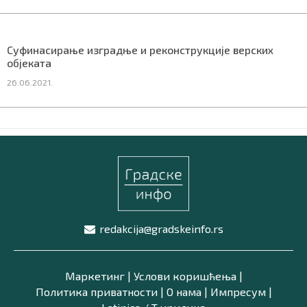
Суфинасирање изградње и реконструкције верских
објеката
26.06.2021.
redakcija@gradskeinfo.rs
Маркетинг
|
Услови коришћења
|
Политика приватности
|
О нама
|
Импресум
|