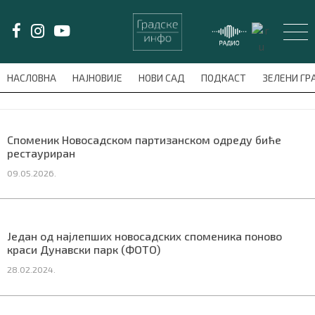
LAT/
ЋИР
НАСЛОВНА
НАЈНОВИЈЕ
НОВИ САД
ПОДКАСТ
ЗЕЛЕНИ Г
avni-meni'); $this_item = current( wp_filter_object_list( $menu_items,
НАСЛОВНА
Споменик Новосадском партизанском одреду биће
рестауриран
НАЈНОВИЈЕ
09.05.2026.
НОВИ САД
ПОДКАСТ
Један од најлепших новосадских споменика поново
краси Дунавски парк (ФОТО)
ЗЕЛЕНИ ГРАД
28.02.2024.
ВИДЕО