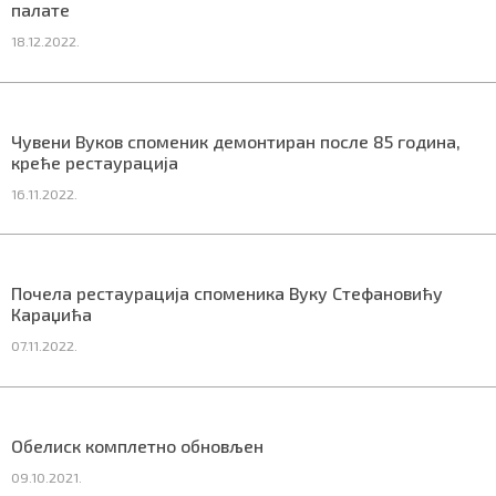
палате
18.12.2022.
Маркетинг
|
Услови коришћења
|
Политика приват
Чувени Вуков споменик демонтиран после 85 година,
креће рестаурација
ПРЕУЗМИТЕ НАШУ АПЛИКАЦИЈУ
16.11.2022.
Почела рестаурација споменика Вуку Стефановићу
Караџића
07.11.2022.
Oбелиск комплетно обновљен
09.10.2021.