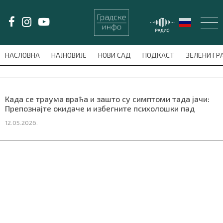
LAT/
ЋИР
НАСЛОВНА
НАЈНОВИЈЕ
НОВИ САД
ПОДКАСТ
ЗЕЛЕНИ Г
avni-meni'); $this_item = current( wp_filter_object_list( $menu_items,
НАСЛОВНА
Када се траума враћа и зашто су симптоми тада јачи:
Препознајте окидаче и избегните психолошки пад
НАЈНОВИЈЕ
12.05.2026.
НОВИ САД
ПОДКАСТ
ЗЕЛЕНИ ГРАД
ВИДЕО