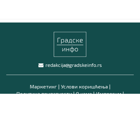
Маркетинг
|
Услови коришћења
|
Политика приват
ПРЕУЗМИТЕ НАШУ АПЛИКАЦИЈУ
redakcija@gradskeinfo.rs
Маркетинг
|
Услови коришћења
|
Политика приватности
|
О нама
|
Импресум
|
Latinica /
Ћирилица