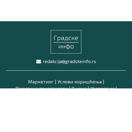
Маркетинг
|
Услови коришћења
|
Политика приват
ПРЕУЗМИТЕ НАШУ АПЛИКАЦИЈУ
redakcija@gradskeinfo.rs
Маркетинг
|
Услови коришћења
|
Политика приватности
|
О нама
|
Импресум
|
Latinica /
Ћирилица