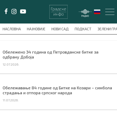
LAT/
ЋИР
НАСЛОВНА
НАЈНОВИЈЕ
НОВИ САД
ПОДКАСТ
ЗЕЛЕНИ Г
avni-meni'); $this_item = current( wp_filter_object_list( $menu_items,
НАСЛОВНА
Обележено 34 година од Петровданске битке за
одбрану Добоја
НАЈНОВИЈЕ
12.07.2026.
НОВИ САД
ПОДКАСТ
Обележавање 84 године од Битке на Козари – симбола
страдања и отпора српског народа
ЗЕЛЕНИ ГРАД
11.07.2026.
ВИДЕО