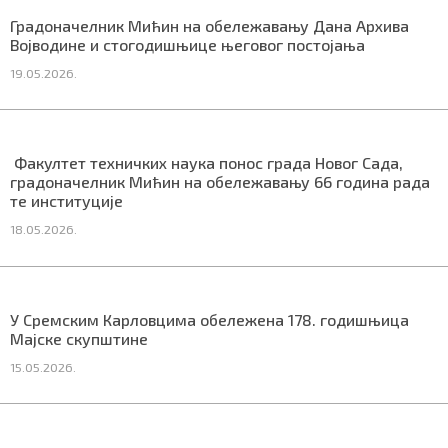
СПЕЦИЈАЛИ
Градоначелник Мићин на обележавању Дана Архива
Војводине и стогодишњице његовог постојања
БЛОГ
19.05.2026.
СРБИЈА
СВЕТ
Факултет техничких наука понос града Новог Сада,
градоначелник Мићин на обележавању 66 година рада
ЖИВОТ И СТИЛ
те институције
18.05.2026.
СПОРТ
БИЗНИС
У Сремским Карловцима обележена 178. годишњица
Мајске скупштине
redakcija@gradskeinfo.rs
15.05.2026.
ПРАТИТЕ НАС