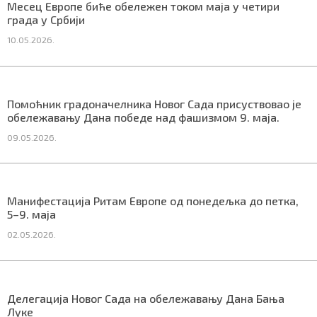
Месец Европе биће обележен током маја у четири
града у Србији
10.05.2026.
Маркетинг
|
Услови коришћења
|
Политика приват
Помоћник градоначелника Новог Сада присуствовао је
ПРЕУЗМИТЕ НАШУ АПЛИКАЦИЈУ
обележавању Дана победе над фашизмом 9. маја.
09.05.2026.
Манифестација Ритам Европе од понедељка до петка,
5–9. маја
02.05.2026.
Делегација Новог Сада на обележавању Дана Бања
Луке