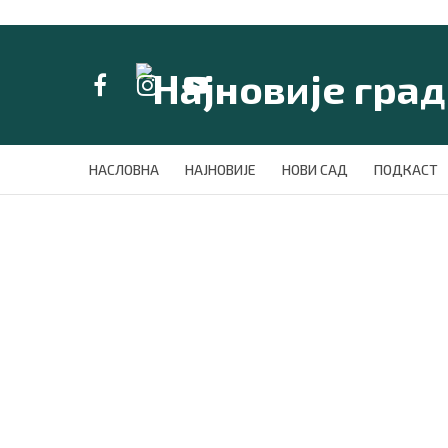
LAT/
ЋИР
НАСЛОВНА
НАСЛОВНА
НАЈНОВИЈЕ
НОВИ САД
ПОДКАСТ
НАЈНОВИЈЕ
НОВИ САД
ПОДКАСТ
ЗЕЛЕНИ ГРАД
ВИДЕО
СПЕЦИЈАЛИ
БЛОГ
СРБИЈА
СВЕТ
ЖИВОТ И СТИЛ
СПОРТ