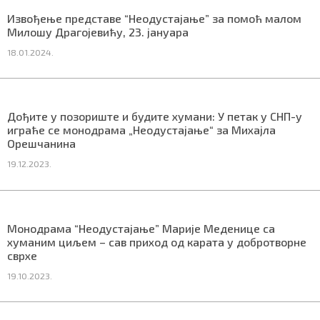
СПЕЦИЈАЛИ
Извођење представе “Неодустајање” за помоћ малом
Милошу Драгојевићу, 23. јануара
БЛОГ
18.01.2024.
СРБИЈА
СВЕТ
Дођите у позориште и будите хумани: У петак у СНП-у
играће се монодрама „Неодустајање“ за Михајла
ЖИВОТ И СТИЛ
Орешчанина
19.12.2023.
СПОРТ
БИЗНИС
Монодрама “Неодустајање” Марије Меденице са
хуманим циљем – сав приход од карата у добротворне
redakcija@gradskeinfo.rs
сврхе
19.10.2023.
ПРАТИТЕ НАС