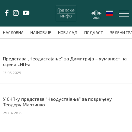
LAT/
ЋИР
НАСЛОВНА
НАЈНОВИЈЕ
НОВИ САД
ПОДКАСТ
ЗЕЛЕНИ Г
avni-meni'); $this_item = current( wp_filter_object_list( $menu_items,
НАСЛОВНА
Представа „Неодустајање“ за Димитрија – хуманост на
сцени СНП-а
НАЈНОВИЈЕ
15.05.2025.
НОВИ САД
ПОДКАСТ
У СНП-у представа “Неодустајање” за повређену
Теодору Мартинко
ЗЕЛЕНИ ГРАД
29.04.2025.
ВИДЕО