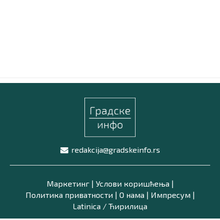
Маркетинг
|
Услови коришћења
|
Политика приват
ПРЕУЗМИТЕ НАШУ АПЛИКАЦИЈУ
redakcija@gradskeinfo.rs
Маркетинг
|
Услови коришћења
|
Политика приватности
|
О нама
|
Импресум
|
Latinica /
Ћирилица