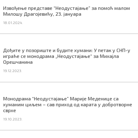
СПЕЦИЈАЛИ
Извођење представе “Неодустајање” за помоћ малом
Милошу Драгојевићу, 23. јануара
БЛОГ
18.01.2024.
СРБИЈА
СВЕТ
Дођите у позориште и будите хумани: У петак у СНП-у
играће се монодрама „Неодустајање“ за Михајла
ЖИВОТ И СТИЛ
Орешчанина
19.12.2023.
СПОРТ
БИЗНИС
Монодрама “Неодустајање” Марије Меденице са
хуманим циљем – сав приход од карата у добротворне
redakcija@gradskeinfo.rs
сврхе
19.10.2023.
ПРАТИТЕ НАС