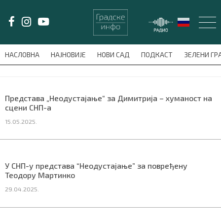
LAT/
ЋИР
НАСЛОВНА
НАЈНОВИЈЕ
НОВИ САД
ПОДКАСТ
ЗЕЛЕНИ Г
avni-meni'); $this_item = current( wp_filter_object_list( $menu_items,
НАСЛОВНА
Представа „Неодустајање“ за Димитрија – хуманост на
сцени СНП-а
НАЈНОВИЈЕ
15.05.2025.
НОВИ САД
ПОДКАСТ
У СНП-у представа “Неодустајање” за повређену
Теодору Мартинко
ЗЕЛЕНИ ГРАД
29.04.2025.
ВИДЕО