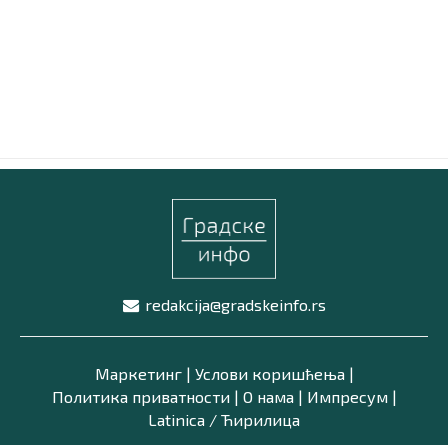
Маркетинг
|
Услови коришћења
|
Политика приват
ПРЕУЗМИТЕ НАШУ АПЛИКАЦИЈУ
redakcija@gradskeinfo.rs
Маркетинг
|
Услови коришћења
|
Политика приватности
|
О нама
|
Импресум
|
Latinica /
Ћирилица