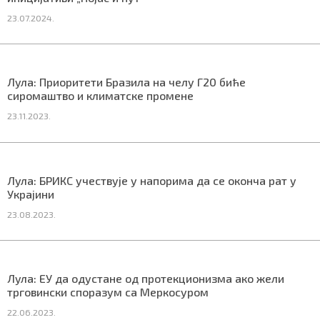
23.07.2024.
Маркетинг
|
Услови коришћења
|
Политика приват
Лула: Приоритети Бразила на челу Г20 биће
сиромаштво и климатске промене
ПРЕУЗМИТЕ НАШУ АПЛИКАЦИЈУ
23.11.2023.
Лула: БРИКС учествује у напорима да се оконча рат у
Украјини
23.08.2023.
Лула: ЕУ да одустане од протекционизма ако жели
трговински споразум са Меркосуром
22.06.2023.