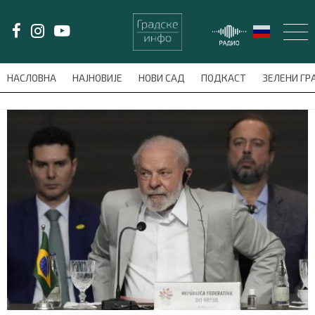
LAT/
ЋИР
НАСЛОВНА
НАЈНОВИЈЕ
НОВИ САД
ПОДКАСТ
ЗЕЛЕНИ Г
avni-meni'); $this_item = current( wp_filter_object_list( $menu_items,
НАСЛОВНА
НАЈНОВИЈЕ
НОВИ САД
ПОДКАСТ
ЗЕЛЕНИ ГРАД
ВИДЕО