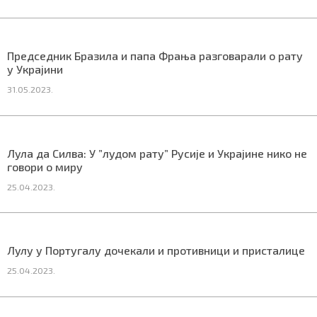
Председник Бразила и папа Фрања разговарали о рату
у Украјини
31.05.2023.
Лула да Силва: У ”лудом рату” Русије и Украјине нико не
говори о миру
25.04.2023.
Лулу у Португалу дочекали и противници и присталице
25.04.2023.