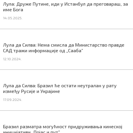
Лула: Друже Путине, иди у Истанбул да преговараш, за
СПЕЦИЈАЛИ
име Бога
14.05.2025.
БЛОГ
СРБИЈА
Лу­ла да Сил­ва: Не­ма сми­сла да Ми­ни­стар­ство прав­де
СВЕТ
САД тра­жи ин­фор­ма­ци­је од „Са­а­ба”
ЖИВОТ И СТИЛ
12.10.2024.
СПОРТ
Лула да Силва: Бразил ће остати неутралан у рату
БИЗНИС
између Русије и Украјине
17.09.2024.
redakcija@gradskeinfo.rs
Бразил разматра могућност придруживања кинеској
ПРАТИТЕ НАС
иницијативи „Појас и пут”