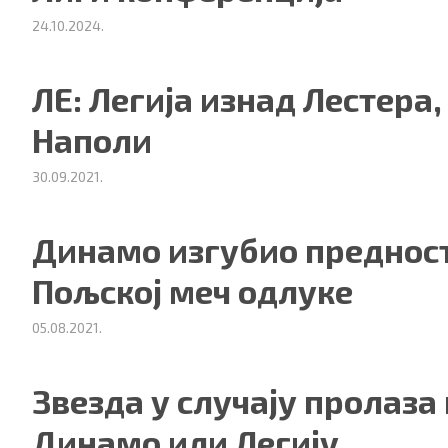
24.10.2024.
ЛЕ: Легија изнад Лестера
Наполи
30.09.2021.
Динамо изгубио предност
ности
|
О нама
Пољској меч одлуке
05.08.2021.
Звезда у случају пролаза
Динамо или Легију