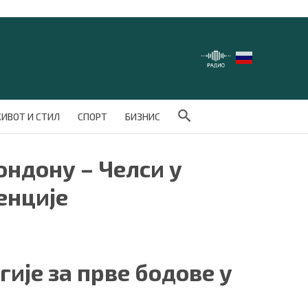
Search Button
ИВОТ И СТИЛ
СПОРТ
БИЗНИС
ондону – Челси у
енције
ије за прве бодове у