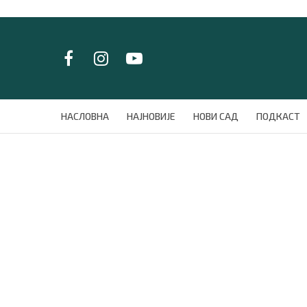
LAT/
ЋИР
НАСЛОВНА
НАСЛОВНА
НАЈНОВИЈЕ
НОВИ САД
ПОДКАСТ
НАЈНОВИЈЕ
НОВИ САД
ПОДКАСТ
ЗЕЛЕНИ ГРАД
ВИДЕО
СПЕЦИЈАЛИ
БЛОГ
СРБИЈА
СВЕТ
ЖИВОТ И СТИЛ
СПОРТ