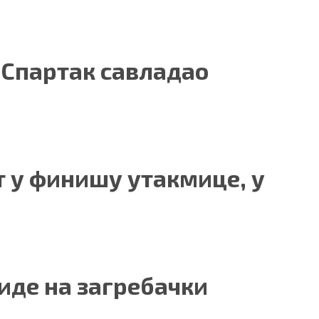
, Спартак савладао
 у финишу утакмице, у
 иде на загребачки