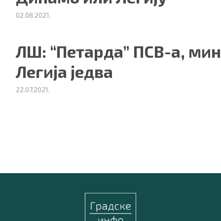
02.08.2021.
ЛШ: “Петарда” ПСВ-а, ми
Легија једва
22.07.2021.