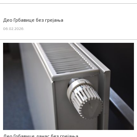
Део Грбавице без грејања
Маркетинг
|
Услови коришћења
|
Политика приват
06.02.2026.
ПРЕУЗМИТЕ НАШУ АПЛИКАЦИЈУ
Део Грбавице данас без грејања