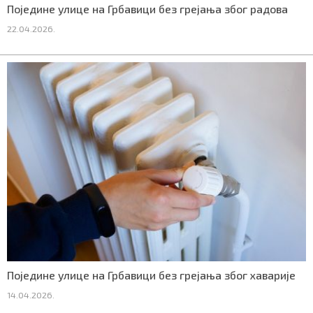
Поједине улице на Грбавици без грејања због радова
СПЕЦИЈАЛИ
22.04.2026.
БЛОГ
СРБИЈА
СВЕТ
ЖИВОТ И СТИЛ
СПОРТ
БИЗНИС
redakcija@gradskeinfo.rs
Поједине улице на Грбавици без грејања због хаварије
14.04.2026.
ПРАТИТЕ НАС