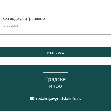
Без воде део Грбавице
16.09.2025.
УЧИТАЈ ЈОШ
redakcija@gradskeinfo.rs