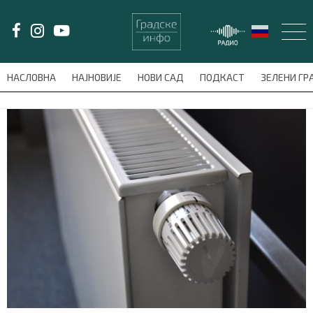
LAT/
ЋИР
НАСЛОВНА
НАЈНОВИЈЕ
НОВИ САД
ПОДКАСТ
ЗЕЛЕНИ Г
avni-meni'); $this_item = current( wp_filter_object_list( $menu_items,
НАСЛОВНА
НАЈНОВИЈЕ
НОВИ САД
ПОДКАСТ
ЗЕЛЕНИ ГРАД
ВИДЕО