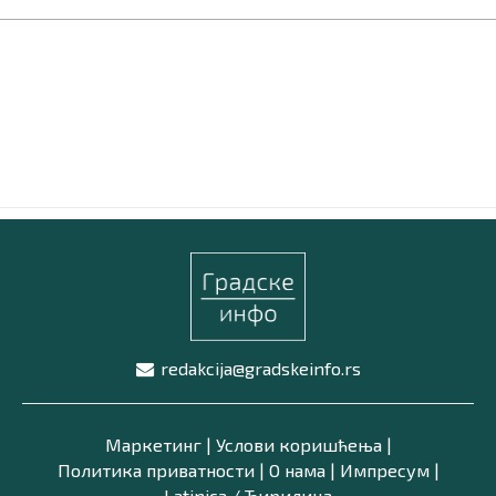
Маркетинг
|
Услови коришћења
|
Политика приват
ПРЕУЗМИТЕ НАШУ АПЛИКАЦИЈУ
redakcija@gradskeinfo.rs
Маркетинг
|
Услови коришћења
|
Политика приватности
|
О нама
|
Импресум
|
Latinica /
Ћирилица