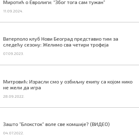
Миротић о Евролиги: “Због тога сам тужан”
СПЕЦИЈАЛИ
11.09.2024.
БЛОГ
СРБИЈА
Ватерполо клуб Нови Београд представио тим за
следећу сезону: Желимо сва четири трофеја
СВЕТ
07.09.2023.
ЖИВОТ И СТИЛ
СПОРТ
Митровић: Израсли смо у озбиљну екипу са којом нико
не жели да игра
БИЗНИС
28.09.2022.
redakcija@gradskeinfo.rs
Зашто ”Блоксток” воле све комшије? (ВИДЕО)
ПРАТИТЕ НАС
04.07.2022.