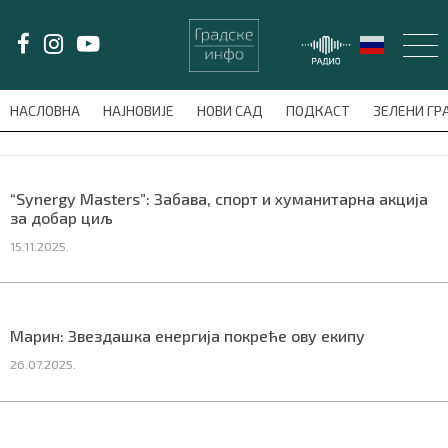
LAT/
ЋИР
НАСЛОВНА
НАЈНОВИЈЕ
НОВИ САД
ПОДКАСТ
ЗЕЛЕНИ Г
avni-meni'); $this_item = current( wp_filter_object_list( $menu_items,
НАСЛОВНА
“Synergy Masters”: Забава, спорт и хуманитарна акција
за добар циљ
НАЈНОВИЈЕ
15.11.2025.
НОВИ САД
ПОДКАСТ
Марин: Звездашка енергија покреће ову екипу
26.07.2025.
ЗЕЛЕНИ ГРАД
ВИДЕО