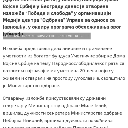
b
t
s
r
e
СПЕЦИЈАЛИ
Војске Србије у Београду данас је отворена
o
e
A
изложба “Победа и слобода” у организацији
o
r
p
БЛОГ
Медија центра “Одбрана” Управе за односе са
k
p
јавношћу, у оквиру програма обележавања овог
СРБИЈА
јубилеја.
FOTO TANJUG/ MINISTARSTVO ODBRANE I VOJSKE SRBIJE
СВЕТ
Изложба представља дела ликовне и примењене
уметности из богатог фундуса Уметничке збирке Дома
ЖИВОТ И СТИЛ
Војске Србије на тему Народноослободилачког рата, са
СПОРТ
потписом најзначајнијих уметника 20. века који су
живели и стварали на простору Југославије, саопштило
БИЗНИС
је Министарство одбране.
Отварању изложбе присуствовали су државни
redakcija@gradskeinfo.rs
секретар у Министарству одбране Миле Јелић,
вршилац дужности секретара Министарства одбране
Небојша Николић, вршилац дужности помоћника
ПРАТИТЕ НАС
министра за политику одбране Предраг Бандић,