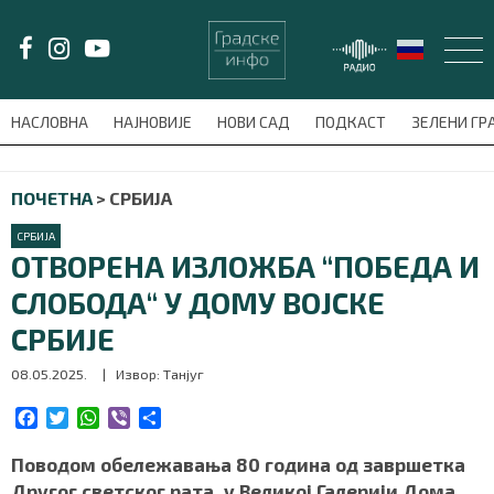
LAT/
ЋИР
НАСЛОВНА
НАЈНОВИЈЕ
НОВИ САД
ПОДКАСТ
ЗЕЛЕНИ Г
avni-meni'); $this_item = current( wp_filter_object_list( $menu_items,
ПОЧЕТНА
>
СРБИЈА
НАСЛОВНА
СРБИЈА
НАЈНОВИЈЕ
ОТВОРЕНА ИЗЛОЖБА “ПОБЕДА И
СЛОБОДА“ У ДОМУ ВОЈСКЕ
НОВИ САД
СРБИЈЕ
ПОДКАСТ
08.05.2025.
| Извор: Танјуг
ЗЕЛЕНИ ГРАД
F
T
W
V
S
a
w
h
i
h
c
i
a
b
a
Поводом обележавања 80 година од завршетка
ВИДЕО
e
t
t
e
r
Другог светског рата, у Великој Галерији Дома