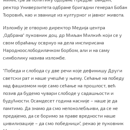
ректор Универзитета одбране бригадни генерал Бобан
Ђоровић, као и званице из културног и јавног живота.
Маркетинг
|
Услови коришћења
|
Политика приват
Изложбу је отворио директор Медија центра
„Одбрана“ пуковник доц. др Миљан Милкић који се у
свом обраћању осврнуо на дела инспирисана
ПРЕУЗМИТЕ НАШУ АПЛИКАЦИЈУ
Народноослободилачком борбом, али и на саму
симболику назива изложбе.
“Победа и слобода су две речи које дефинишу Други
светски рат и наше учешће у њему. Сећање на победу
над фашизмом није само сећање на прошлост, већ
позив да будемо чувари слободе у садашњости и
будућности. Осамдесет година касније – наше је да
памтимо. Да знамо да смо непоколебљиви, да се не
предајемо, да се боримо за праве вредности наше
цивилизације – да смо победници”, рекао је пуковник