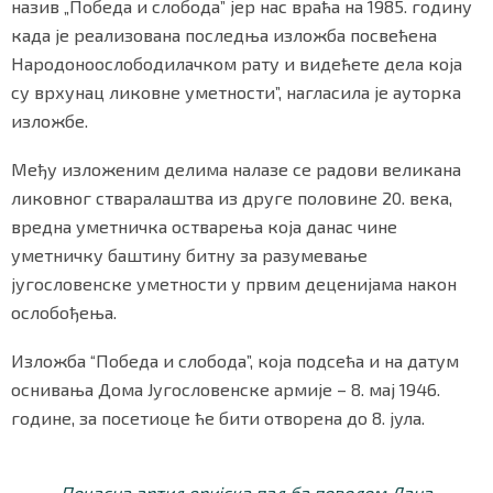
назив „Победа и слобода” јер нас враћа на 1985. годину
када је реализована последња изложба посвећена
Народоноослободилачком рату и видећете дела која
су врхунац ликовне уметности”, нагласила је ауторка
изложбе.
Међу изложеним делима налазе се радови великана
ликовног стваралаштва из друге половине 20. века,
вредна уметничка остварења која данас чине
уметничку баштину битну за разумевање
југословенске уметности у првим деценијама након
ослобођења.
Изложба “Победа и слобода”, која подсећа и на датум
оснивања Дома Југословенске армије – 8. мај 1946.
године, за посетиоце ће бити отворена до 8. јула.
Почасна артиљеријска паљба поводом Дана