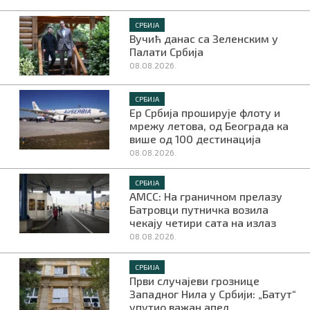
СРБИЈА
Вучић данас са Зеленским у
Палати Србија
08.08.2026.
СРБИЈА
Ер Србија проширује флоту и
мрежу летова, од Београда ка
више од 100 дестинација
08.08.2026.
СРБИЈА
АМСС: На граничном прелазу
Батровци путничка возила
чекају четири сата на излаз
08.08.2026.
СРБИЈА
Први случајеви грознице
Западног Нила у Србији: „Батут“
упутио важан апел