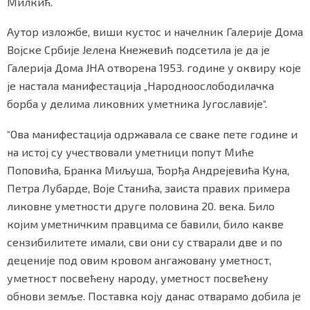
Милкић.
Аутор изложбе, виши кустос и начелник Галерије Дома
Војске Србије Јелена Кнежевић подсетила је да је
Галерија Дома ЈНА отворена 1953. године у оквиру које
је настала манифестација „Народноослободилачка
борба у делима ликовних уметника Југославије“.
“Ова манифестација одржавала се сваке пете године и
на истој су учествовали уметници попут Миће
Поповића, Бранка Миљуша, Ђорђа Андрејевића Куна,
Петра Лубарде, Воје Станића, заиста правих примера
ликовне уметности друге половина 20. века. Било
којим уметничким правцима се бавили, било какве
сензибилитете имали, сви они су стварали две и по
деценије под овим кровом ангажовану уметност,
уметност посвећену народу, уметност посвећену
обнови земље. Поставка коју данас отварамо добила је