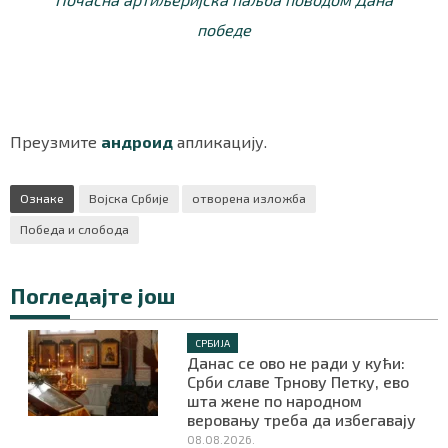
победе
Преузмите
андроид
апликацију.
Ознаке
Војска Србије
отворена изложба
Победа и слобода
Погледајте још
СРБИЈА
Данас се ово не ради у кући:
Срби славе Трнову Петку, ево
шта жене по народном
веровању треба да избегавају
08.08.2026.