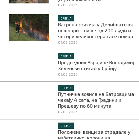
07.08.2026.
СРБИЈА
Ватрена стихија у Делиблатској
пешчари – више од 200 људи и
четири хеликоптера гасе пожар
07.08.2026.
СРБИЈА
Председник Украјине Володимир
Зеленски стигао у Србију
07.08.2026.
СРБИЈА
Путничка возила на Батровцима
чекају 4 сата, на Градини и
Прешеву по 60 минута
07.08.2026.
СРБИЈА
Положени венци за страдале у
избегличкој колони на