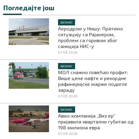
Погледајте још
БИЗНИС
Аеродром у Нишу: Пратимо
ситуацију са Рајанером,
проблем са горивом због
санкција НИС-у
07.08.2026.
БИЗНИС
МОЛ снажно повећао профит:
Више цене нафте и рекордне
рафинеријске марже подигле
зараду
07.08.2026.
БИЗНИС
Авио-компанија „Виз ер”
пријавила квартални губитак од
198 милиона евра
07.08.2026.