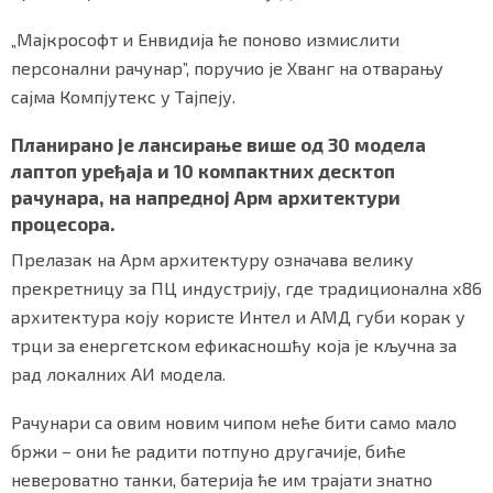
„Мајкрософт и Енвидија ће поново измислити
персонални рачунар”, поручио је Хванг на отварању
Маркетинг
|
Услови коришћења
|
Политика приват
сајма Компјутекс у Тајпеју.
Планирано је лансирање више од 30 модела
лаптоп уређаја и 10 компактних десктоп
ПРЕУЗМИТЕ НАШУ АПЛИКАЦИЈУ
рачунара, на напредној Арм архитектури
процесора.
Прелазак на Арм архитектуру означава велику
прекретницу за ПЦ индустрију, где традиционална x86
архитектура коју користе Интел и АМД губи корак у
трци за енергетском ефикасношћу која је кључна за
рад локалних АИ модела.
Рачунари са овим новим чипом неће бити само мало
бржи – они ће радити потпуно другачије, биће
невероватно танки, батерија ће им трајати знатно