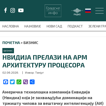
LAT/
ЋИР
НАСЛОВНА
НАЈНОВИЈЕ
НОВИ САД
ПОДКАСТ
ЗЕЛЕНИ Г
avni-meni'); $this_item = current( wp_filter_object_list( $menu_items,
ПОЧЕТНА
>
БИЗНИС
НАСЛОВНА
БИЗНИС
НАЈНОВИЈЕ
НВИДИЈА ПРЕЛАЗИ НА АРМ
АРХИТЕКТУРУ ПРОЦЕСОРА
НОВИ САД
02.06.2026.
| Извор: Танјуг
ПОДКАСТ
F
T
W
V
S
a
w
h
i
h
ЗЕЛЕНИ ГРАД
c
i
a
b
a
Америчка технолошка компанија Енвидија
e
t
t
e
r
(Нвидиа) која је захваљујући доминацији на
ВИДЕО
b
t
s
r
e
тржишту чипова за вештачку интелигенцију (АИ)
o
e
A