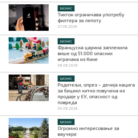
БИЗНИС
Тикток ограничава употребу
филтера за лепоту
07.08.2026.
БИЗНИС
Француска царина запленила
више од 51.000 опасних
играчака из Кине
06.08.2026.
БИЗНИС
Родитељи, опрез – дечија кацига
за бицикл хитно повучена из
продаје у ЕУ, опасност од
повреда
05.08.2026.
БИЗНИС
Огромно интересовање за
ваучере