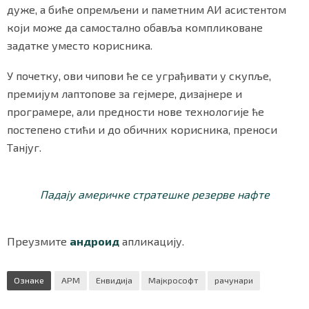
дуже, а биће опремљени и паметним АИ асистентом
који може да самостално обавља компликоване
задатке уместо корисника.
У почетку, ови чипови ће се уграђивати у скупље,
премијум лаптопове за гејмере, дизајнере и
програмере, али предности нове технологије ће
постепено стићи и до обичних корисника, преноси
Танјуг.
Падају америчке стратешке резерве нафте
Преузмите
андроид
апликацију.
Ознаке
АРМ
Енвидија
Мајкрософт
рачунари