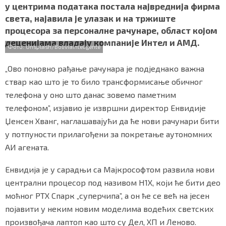
у центрима података постала највреднија фирма
o
r
p
СПЕЦИЈАЛИ
света, најавила је улазак и на тржиште
k
p
процесора за персоналне рачунаре, област којом
БЛОГ
деценијама владају компаније Интел и АМД.
Фото: Unsplash/BoliviaInteligente
СРБИЈА
„Ово поновно рађање рачунара је подједнако важна
СВЕТ
ствар као што је то било трансформисање обичног
телефона у оно што данас зовемо паметним
ЖИВОТ И СТИЛ
телефоном”, изјавио је извршни директор Енвидије
Џенсен Хванг, наглашавајући да ће нови рачунари бити
СПОРТ
у потпуности прилагођени за покретање аутономних
БИЗНИС
АИ агената.
Енвидија је у сарадњи са Мајкрософтом развила нови
redakcija@gradskeinfo.rs
централни процесор под називом Н1X, који ће бити део
моћног РТX Спарк „суперчипа”, а он ће се већ на јесен
појавити у неким новим моделима водећих светских
ПРАТИТЕ НАС
произвођача лаптоп као што су Дел, ХП и Леново.