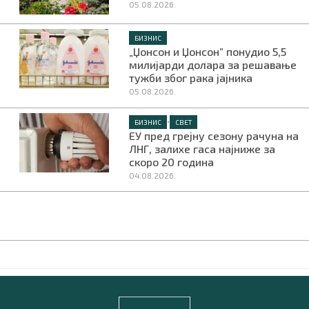
05.08.2026.
БИЗНИС
„Џонсон и Џонсон” понудио 5,5
милијарди долара за решавање
тужби због рака јајника
05.08.2026.
•
БИЗНИС
СВЕТ
ЕУ пред грејну сезону рачуна на
ЛНГ, залихе гаса најниже за
скоро 20 година
04.08.2026.