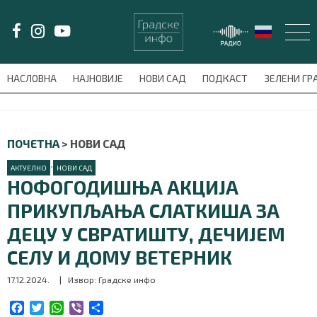
LAT/
ЋИР
НАСЛОВНА
НАЈНОВИЈЕ
НОВИ САД
ПОДКАСТ
ЗЕЛЕНИ Г
avni-meni'); $this_item = current( wp_filter_object_list( $menu_items,
НАСЛОВНА
ПОЧЕТНА
>
НОВИ САД
НАЈНОВИЈЕ
•
АКТУЕЛНО
НОВИ САД
НОФОГОДИШЊА АКЦИЈА
НОВИ САД
ПРИКУПЉАЊА СЛАТКИША ЗА
ДЕЦУ У СВРАТИШТУ, ДЕЧИЈЕМ
ПОДКАСТ
СЕЛУ И ДОМУ ВЕТЕРНИК
ЗЕЛЕНИ ГРАД
17.12.2024.
| Извор: Градске инфо
ВИДЕО
F
T
W
V
S