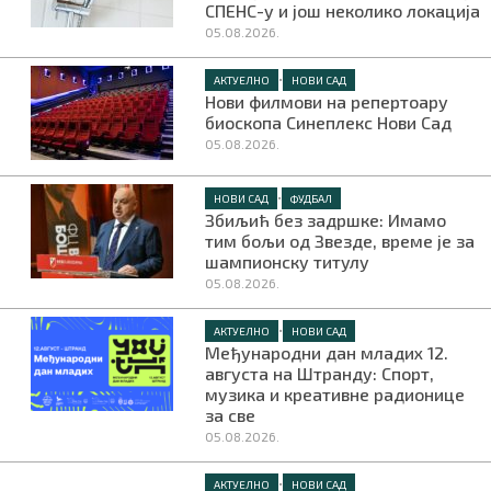
СПЕНС-у и још неколико локација
05.08.2026.
•
АКТУЕЛНО
НОВИ САД
Нови филмови на репертоару
биоскопа Синеплекс Нови Сад
05.08.2026.
•
НОВИ САД
ФУДБАЛ
Збиљић без задршке: Имамо
тим бољи од Звезде, време је за
шампионску титулу
05.08.2026.
•
АКТУЕЛНО
НОВИ САД
Међународни дан младих 12.
августа на Штранду: Спорт,
музика и креативне радионице
за све
05.08.2026.
•
АКТУЕЛНО
НОВИ САД