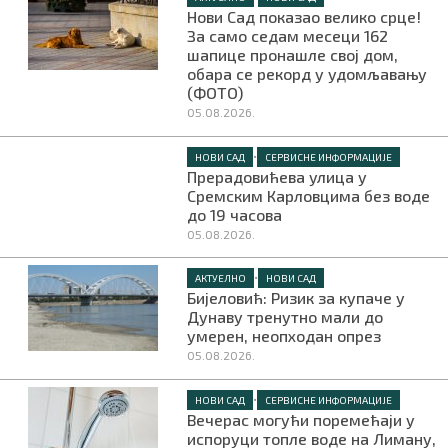
Нови Сад показао велико срце!
За само седам месеци 162
шапице пронашле свој дом,
обара се рекорд у удомљавању
(ФОТО)
05.08.2026.
•
НОВИ САД
СЕРВИСНЕ ИНФОРМАЦИЈЕ
Прерадовићева улица у
Сремским Карловцима без воде
до 19 часова
05.08.2026.
•
АКТУЕЛНО
НОВИ САД
Бијеловић: Ризик за купаче у
Дунаву тренутно мали до
умерен, неопходан опрез
05.08.2026.
•
НОВИ САД
СЕРВИСНЕ ИНФОРМАЦИЈЕ
Вечерас могући поремећаји у
испоруци топле воде на Лиману,