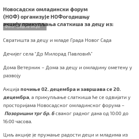
a
w
h
i
h
СПЕЦИЈАЛИ
c
i
a
b
a
Новосадски омладински форум
e
t
t
e
r
(НОФ)
организује
НОФогодишњу
БЛОГ
b
t
s
r
e
акцију
прикупљања слаткиша за децу из:
o
e
A
Фото: Градске инфо
o
r
p
СРБИЈА
k
p
Свратишта за децу и младе Града Новог Сада
СВЕТ
Дечијег села “Др Милорад Павловић”
ЖИВОТ И СТИЛ
Дома Ветерник – Дома за децу и омладину ометену у
развоју
СПОРТ
Акција
почиње 02. децембра и завршава се 20.
БИЗНИС
децембра
, а прикупљање слаткиша ће се одвијати у
просторијама Новосадског омладинског форума –
redakcija@gradskeinfo.rs
Позоришни трг бр. 6
сваког радног дана од 10:00 до
16:00 часова.
ПРАТИТЕ НАС
Циљ акције је пружање радости деци и младима из