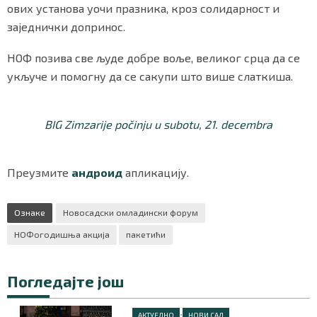
ових установа уочи празника, кроз солидарност и
заједнички допринос.
НОФ позива све људе добре воље, великог срца да се
Маркетинг
|
Услови коришћења
|
Политика приват
укључе и помогну да се сакупи што више слаткиша.
ПРЕУЗМИТЕ НАШУ АПЛИКАЦИЈУ
BIG Zimzarije počinju u subotu, 21. decembra
Преузмите
андроид
апликацију.
Ознаке
Новосадски омладински форум
НОФогодишња акција
пакетићи
Погледајте још
•
АКТУЕЛНО
НОВИ САД