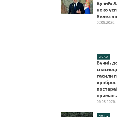
Вучић: Љ
неко усп
Хелез н
07.08.2026.
СРБИЈА
Вучић д
спасиоце
гасили п
храброс
постара
примањ
06.08.2026.
СРБИЈА