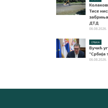
Колаков
Тисе нис
забриња
ДТД
06.08.2026.
СРБИЈА
Вучић у
“Србија 
06.08.2026.