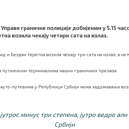
праве граничне полиције добијеним у 5.15 час
тна возила чекају четири сата на излаз.
 и Бездан теретна возила чекају три сата на излаз, а на 
а путничким терминалима наших граничних прелаза.
ности
|
О нама
 ауто-путевима у Републици Србији нема задржавања воз
јутрос минус три степена, јутро ведро али 
Србији