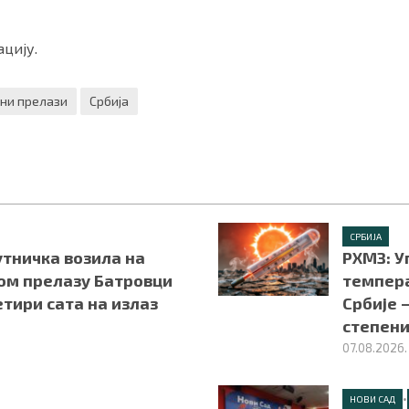
цију.
ни прелази
Србија
СРБИЈА
утничка возила на
РХМЗ: У
ом прелазу Батровци
темпера
етири сата на излаз
Србије 
степен
07.08.2026.
•
НОВИ САД