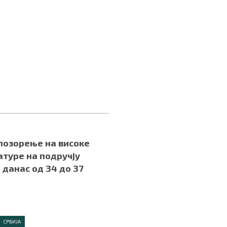
позорење на високе
туре на подручју
– данас од 34 до 37
и
СРБИЈА