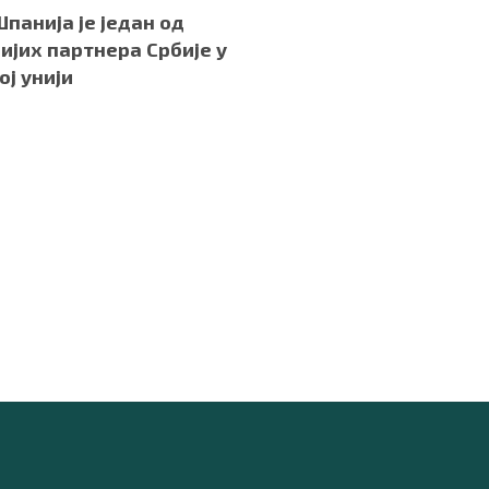
Шпанија је један од
ијих партнера Србије у
ој унији
.