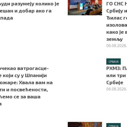
уди разумеју колико је
ГО СНС 
ешан и добар ако га
Србију и
апада
Ђилас г
изолова
како је
земљу
06.08.2026
СРБИЈА
очекао ватрогасце-
РХМЗ: П
 који су у Шпанији
или три
ожаре: Хвала вам на
Србије
ти и посвећености,
06.08.2026
ћемо се за ваша
а
СРБИЈА