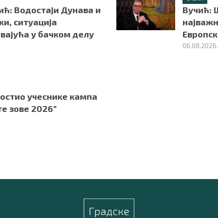
ић: Водостаји Дунава и
Вучић: 
ки, ситуација
најважн
вајућа у бачком делу
Европск
06.08.2026
гостио учеснике кампа
те зове 2026”