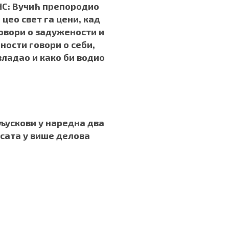
НС: Вучић препородио
 цео свет га цени, кад
овори о задужености и
ности говори о себи,
 владао и како би водио
.
љускови у наредна два
 сата у више делова
.