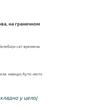
ова, на граничном
Келебији сат времена.
ила, наводи Ауто-мото
хладно у целој