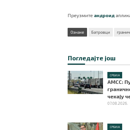
Преузмите
андроид
аплика
Ознаке
Батровци
гранич
Погледајте још
СРБИЈА
АМСС: П
граничн
чекају ч
07.08.2026.
СРБИЈА