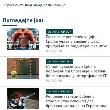
Преузмите
андроид
апликацију.
Погледајте још
Маркетинг
|
Услови коришћења
|
Политика приват
ОСТАЛИ СПОРТОВИ
Боксерске репрезентације
ПРЕУЗМИТЕ НАШУ АПЛИКАЦИЈУ
Србије улазе у завршну фазу
припрема за Медитеранске игре
05.08.2026.
ОСТАЛИ СПОРТОВИ
Млади рукометаши Србије
поражени од Словеније и остали
без пласмана у четвртфинале ЕП
05.08.2026.
ОСТАЛИ СПОРТОВИ
Репрезентативци Србије у
стрељаштву освојили две
бронзане медаље на Европском