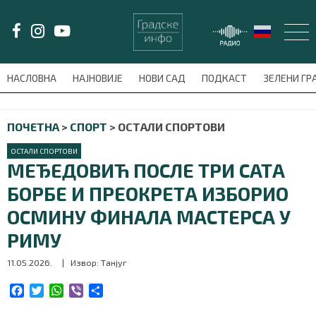
LAT/
ЋИР
НАСЛОВНА
НАЈНОВИЈЕ
НОВИ САД
ПОДКАСТ
ЗЕЛЕНИ Г
avni-meni'); $this_item = current( wp_filter_object_list( $menu_items,
ПОЧЕТНА
>
СПОРТ
>
ОСТАЛИ СПОРТОВИ
НАСЛОВНА
ОСТАЛИ СПОРТОВИ
НАЈНОВИЈЕ
МЕЂЕДОВИЋ ПОСЛЕ ТРИ САТА
БОРБЕ И ПРЕОКРЕТА ИЗБОРИО
НОВИ САД
ОСМИНУ ФИНАЛА МАСТЕРСА У
ПОДКАСТ
РИМУ
11.05.2026.
| Извор: Танјуг
ЗЕЛЕНИ ГРАД
F
T
W
V
S
ВИДЕО
a
w
h
i
h