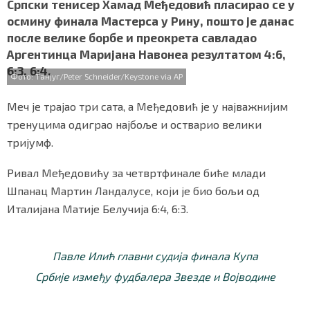
c
i
a
b
a
Српски тенисер Хамад Међедовић пласирао се у
СПЕЦИЈАЛИ
e
t
t
e
r
осмину финала Мастерса у Рину, пошто је данас
b
t
s
r
e
после велике борбе и преокрета савладао
o
e
A
БЛОГ
Аргентинца Маријана Навонеа резултатом 4:6,
o
r
p
6:3, 6:4.
k
p
СРБИЈА
Фото: Танјуг/Peter Schneider/Keystone via AP
Меч је трајао три сата, а Међедовић је у најважнијим
СВЕТ
тренуцима одиграо најбоље и остварио велики
ЖИВОТ И СТИЛ
тријумф.
СПОРТ
Ривал Међедовићу за четвртфинале биће млади
Шпанац Мартин Ландалусе, који је био бољи од
БИЗНИС
Италијана Матије Белучија 6:4, 6:3.
redakcija@gradskeinfo.rs
Павле Илић главни судија финала Купа
Србије између фудбалера Звезде и Војводине
ПРАТИТЕ НАС