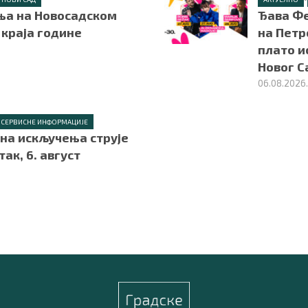
а на Новосадском
Ђава Фе
 краја године
на Петр
плато и
Новог С
06.08.2026
СЕРВИСНЕ ИНФОРМАЦИЈЕ
на искључења струје
так, 6. август