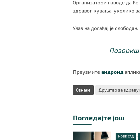
Организатори наводе да ћ
здравог кувања, уколико з
Улаз на догађај је слободан.
Позоришн
Преузмите
андроид
аплика
Ознаке
Друштво за здраву 
Погледајте још
•
НОВИ САД