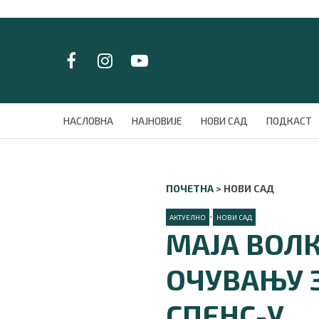
LAT/
ЋИР
НАСЛОВНА
НАСЛОВНА
НАЈНОВИЈЕ
НОВИ САД
ПОДКАСТ
НАЈНОВИЈЕ
НОВИ САД
ПОДКАСТ
ПОЧЕТНА
>
НОВИ САД
ЗЕЛЕНИ ГРАД
ВИДЕО
•
АКТУЕЛНО
НОВИ САД
СПЕЦИЈАЛИ
МАЈА ВОЛ
БЛОГ
СРБИЈА
ОЧУВАЊУ 
СВЕТ
ЖИВОТ И СТИЛ
СПЕНС-У
СПОРТ