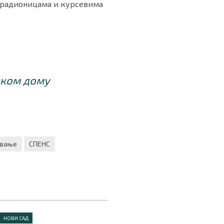
 радионицама и курсевима
чком дому
авање
СПЕНС
НОВИ САД