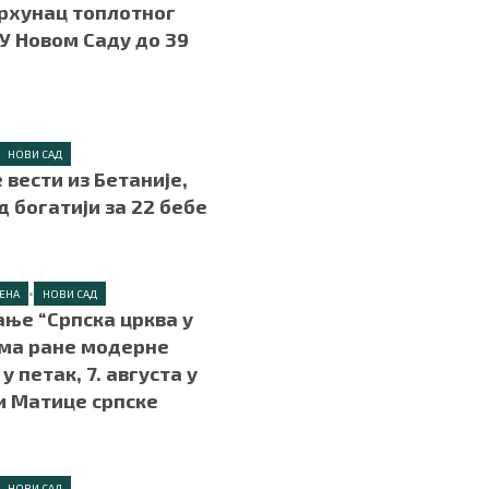
рхунац топлотног
 У Новом Саду до 39
и
.
НОВИ САД
 вести из Бетаније,
д богатији за 22 бебе
.
•
ЦЕНА
НОВИ САД
ње “Српска црква у
ма ране модерне
у петак, 7. августа у
и Матице српске
.
НОВИ САД