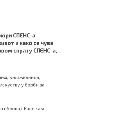
иори СПЕНС-а
ивот и како се чува
првом спрату СПЕНС-а,
киња, књижевница,
искуству у борби за
а оброка), Како сам