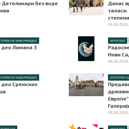
а Детелинари без воде
Данас в
сова
таласа:
степен
06.08.2026
•
СЕРВИСНЕ ИНФОРМАЦИЈЕ
АКТУЕЛНО
е део Лимана 3
Радосне
Нови Са
06.08.2026
СЕРВИСНЕ ИНФОРМАЦИЈЕ
КУЛТУРНА С
е део Сремских
Предава
ца
држава
Европе” 
Галериј
06.08.2026
•
НОВИ САД
АКТУЕЛНО