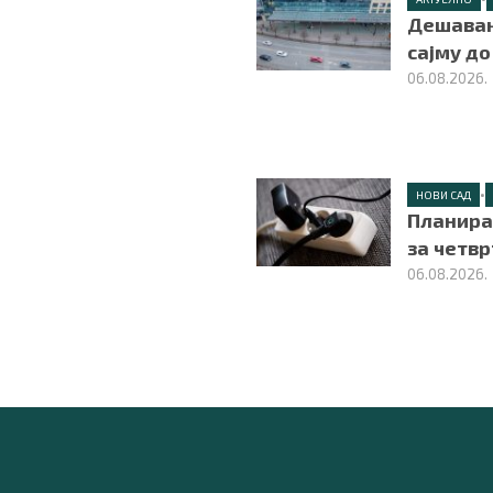
Дешавањ
сајму до
06.08.2026.
•
НОВИ САД
Планира
за четвр
06.08.2026.