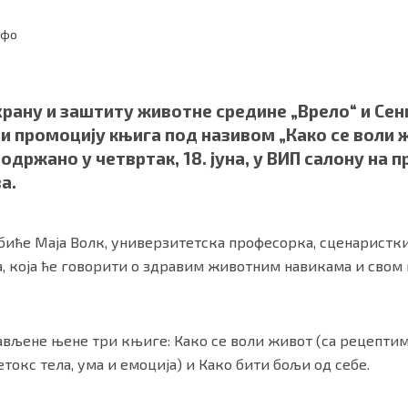
нфо
рану и заштиту животне средине „Врело“ и Сен
и промоцију књига под називом „Како се воли ж
 одржано у четвртак, 18. јуна, у ВИП салону на 
а.
биће Маја Волк, универзитетска професорка, сценарист
ности
|
О нама
, која ће говорити о здравим животним навикама и свом 
вљене њене три књиге: Како се воли живот (са рецептим
етокс тела, ума и емоција) и Како бити бољи од себе.