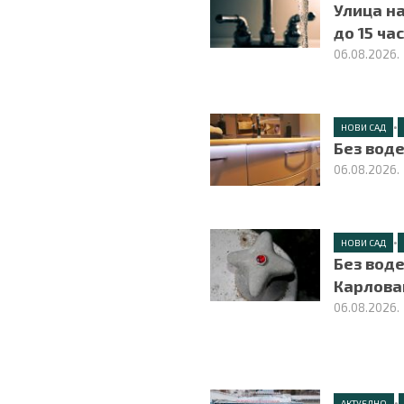
Улица н
до 15 ча
06.08.2026.
•
НОВИ САД
Без вод
06.08.2026.
•
НОВИ САД
Без вод
Карлова
06.08.2026.
•
АКТУЕЛНО