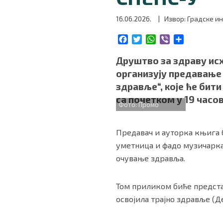
БИЗНИС
16.06.2026.
| Извор: Градске и
F
T
W
V
S
redakcija@gradskeinfo.rs
a
w
h
i
h
c
i
a
b
a
Друштво за здраву исх
e
t
t
e
r
организују предавање 
b
t
s
r
e
ПРАТИТЕ НАС
здравље“, које ће бити
o
e
A
са почетком у 19 часов
o
r
p
Фото: Промо
k
p
Предавач и ауторка књига 
Маркетинг
|
Услови коришћења
|
Политика приват
уметница и фадо музичарка
очување здравља.
ПРЕУЗМИТЕ НАШУ АПЛИКАЦИЈУ
Том приликом биће предста
освојила трајно здравље (Д