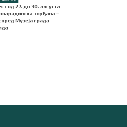
ст од 27. до 30. августа
оварадинска тврђава –
спред Музеја града
ада
.