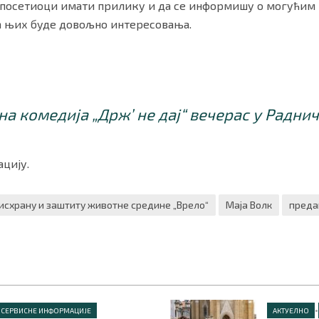
е посетиоци имати прилику и да се информишу о могућим
а њих буде довољно интересовања.
а комедија „Држ’ не дај“ вечерас у Радни
цију.
исхрану и заштиту животне средине „Врело“
Маја Волк
пред
•
СЕРВИСНЕ ИНФОРМАЦИЈЕ
АКТУЕЛНО