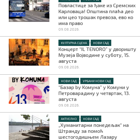
Повластице за ђаке из Сремских
Карловаца! Општина плаћа део
или цео трошак превоза, ево ко
има право
09.08.2026.
•
КУЛТУРНА СЦЕНА
НОВИ САД
Концерт “IL TENORO” у дворишту
Музеја Војводине у суботу, 15.
августа
09.08.2026.
•
НОВИ САД
УРБАНИ НОВИ САД
“Базар by Комуна” у Комуни у
Петроварадину у четвртак, 13.
августа
09.08.2026.
•
АКТУЕЛНО
НОВИ САД
„Хуманитарни понедељак“ на
Штранду за помоћ
шестогодишњем Лазару