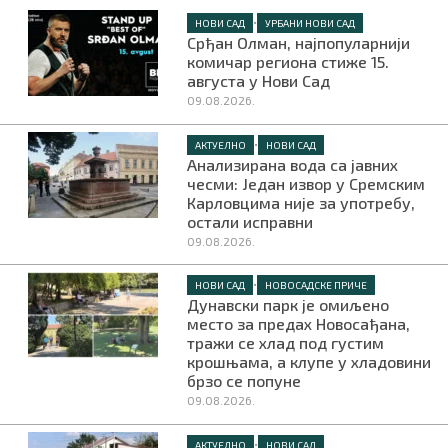
•
НОВИ САД
УРБАНИ НОВИ САД
Срђан Олман, најпопуларнији
комичар региона стиже 15.
августа у Нови Сад
09.08.2026.
•
АКТУЕЛНО
НОВИ САД
Анализирана вода са јавних
чесми: Један извор у Сремским
Карловцима није за употребу,
остали исправни
09.08.2026.
•
НОВИ САД
НОВОСАДСКЕ ПРИЧЕ
Дунавски парк је омиљено
место за предах Новосађана,
тражи се хлад под густим
крошњама, а клупе у хладовини
брзо се попуне
09.08.2026.
•
АКТУЕЛНО
НОВИ САД