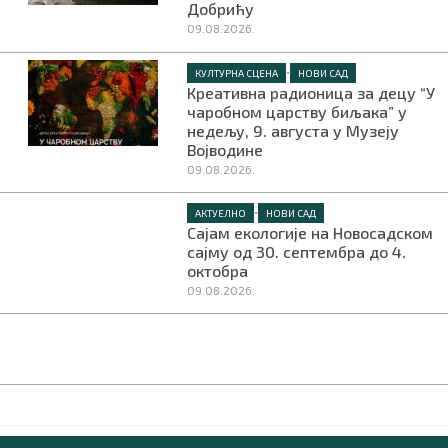
Добрићу
09.08.2026.
•
КУЛТУРНА СЦЕНА
НОВИ САД
Креативна радионица за децу “У
чаробном царству биљака” у
недељу, 9. августа у Музеју
Војводине
09.08.2026.
•
АКТУЕЛНО
НОВИ САД
Сајам екологије на Новосадском
сајму од 30. септембра до 4.
октобра
09.08.2026.