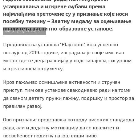
e
t
t
e
r
СПЕЦИЈАЛИ
усавршавања и искрене љубави према
b
t
s
r
e
најмлађима преточене су у признање које носи
o
e
A
БЛОГ
посебну тежину – Златну медаљу за оцењивање
o
r
p
квалитета васпитно-образовне установе.
k
p
Фото: Градске инфо
СРБИЈА
Предшколска установа “Playroom”, која успешно
СВЕТ
послује од 2019. године, изградила је своје име као
место где се деца развијају у подстицајном, сигурном
ЖИВОТ И СТИЛ
и креативном окружењу.
СПОРТ
Кроз пажљиво осмишљене активности и стручан
БИЗНИС
приступ, тим ове установе свакодневно ради на томе
да сваком детету пружи пажњу, подршку и простор за
правилан развој.
redakcija@gradskeinfo.rs
Ово признање представља потврду високих стандарда
рада, али и додатну мотивацију да се квалитет и
ПРАТИТЕ НАС
посвећеност подигну на још виши ниво.