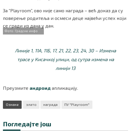
За “Playroom”, ово није само награда – већ доказ да су
поверење родитеља и осмеси деце највећи успех који
Маркетинг
|
Услови коришћења
|
Политика приват
се гради из дана у дан.
Фото: Градске инфо
ПРЕУЗМИТЕ НАШУ АПЛИКАЦИЈУ
Линије 1, 11А, 11Б, 17, 21, 22, 23, 24, 30 – Измена
трасе у Кисачкој улици, од сутра измена на
линији 13
Преузмите
андроид
апликацију.
Ознаке
злато
награда
ПУ "Playroom"
Погледајте још