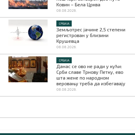
Ковин – Бела Црква
08.08.2026.
СРБИЈА
Земљотрес јачине 2,5 степени
регистрован у близини
Крушевца
08.08.2026.
СРБИЈА
Данас се ово не ради у кући:
Срби славе Трнову Петку, ево
шта жене по народном
веровању треба да избегавају
08.08.2026.