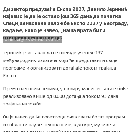
a
w
h
i
h
СПЕЦИЈАЛИ
c
i
a
b
a
Директор предузећа Експо 2027, Данило Јеринић,
e
t
t
e
r
изјавио је да је остало још 365 дана до почетка
БЛОГ
b
t
s
r
e
Специјализоване изложбе Експо 2027 у Београду,
o
e
A
када ће, како је навео, „наша врата бити
o
r
p
СРБИЈА
отворена целом свету“.
k
p
Фото: Танјуг/ SAVA RADOVANOVIÆ
СВЕТ
Јеринић је истакао да се очекује учешће 137
ЖИВОТ И СТИЛ
међународних излагача који ће представити своје
програме и организовати догађаје током трајања
СПОРТ
Експа.
БИЗНИС
Према његовим речима, у оквиру манифестације биће
реализовано више од 8.000 догађаја током 93 дана
трајања изложбе.
redakcija@gradskeinfo.rs
Он је навео да ће посетиоце очекивати богат програм
из области науке, технологије, културе, музике и
ПРАТИТЕ НАС
спорта, под темом „Игра(ј) за човечанство – спорт и