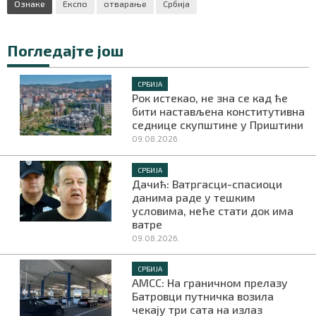
Ознаке
Експо
отварање
Србија
Погледајте још
СРБИЈА
Рок истекао, не зна се кад ће
бити настављена конститутивна
седнице скупштине у Приштини
09.08.2026.
СРБИЈА
Дачић: Ватргасци-спасиоци
данима раде у тешким
условима, неће стати док има
ватре
09.08.2026.
СРБИЈА
АМСС: На граничном прелазу
Батровци путничка возила
чекају три сата на излаз