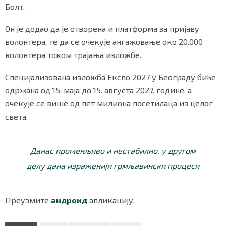
Болт.
Он је додао да је отворена и платформа за пријаву
волонтера, те да се очекује ангажовање око 20.000
волонтера током трајања изложбе.
Специјализована изложба Експо 2027 у Београду биће
одржана од 15. маја до 15. августа 2027. године, а
очекује се више од пет милиона посетилаца из целог
света.
Данас променљиво и нестабилно, у другом
делу дана израженији грмљавински процеси
Преузмите
андроид
апликацију.