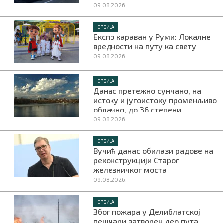
09.08.2026.
СРБИЈА
Експо караван у Руми: Локалне
вредности на путу ка свету
09.08.2026.
СРБИЈА
Данас претежно сунчано, на
истоку и југоистоку променљиво
облачно, до 36 степени
09.08.2026.
СРБИЈА
Вучић данас обилази радове на
реконструкцији Старог
железничког моста
09.08.2026.
СРБИЈА
Због пожара у Делиблатској
пешчари затворен део пута