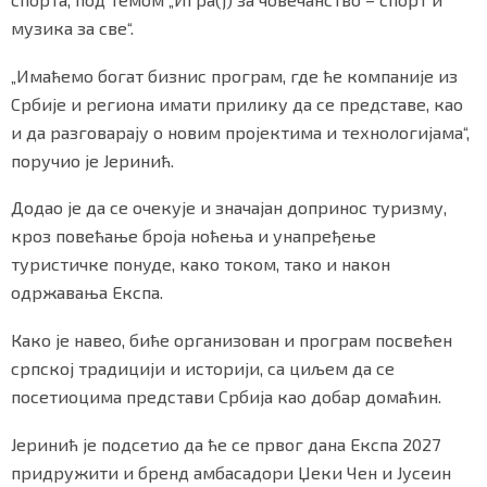
музика за све“.
„Имаћемо богат бизнис програм, где ће компаније из
Маркетинг
|
Услови коришћења
|
Политика приват
Србије и региона имати прилику да се представе, као
и да разговарају о новим пројектима и технологијама“,
поручио је Јеринић.
ПРЕУЗМИТЕ НАШУ АПЛИКАЦИЈУ
Додао је да се очекује и значајан допринос туризму,
кроз повећање броја ноћења и унапређење
туристичке понуде, како током, тако и након
одржавања Експа.
Како је навео, биће организован и програм посвећен
српској традицији и историји, са циљем да се
посетиоцима представи Србија као добар домаћин.
Јеринић је подсетио да ће се првог дана Експа 2027
придружити и бренд амбасадори Џеки Чен и Јусеин