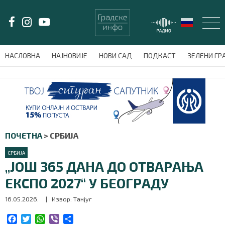
LAT/
ЋИР
НАСЛОВНА
НАЈНОВИЈЕ
НОВИ САД
ПОДКАСТ
ЗЕЛЕНИ Г
avni-meni'); $this_item = current( wp_filter_object_list( $menu_items,
НАСЛОВНА
НАЈНОВИЈЕ
ПОЧЕТНА
>
СРБИЈА
НОВИ САД
СРБИЈА
„ЈОШ 365 ДАНА ДО ОТВАРАЊА
ПОДКАСТ
ЕКСПО 2027“ У БЕОГРАДУ
ЗЕЛЕНИ ГРАД
16.05.2026.
| Извор: Танјуг
ВИДЕО
F
T
W
V
S