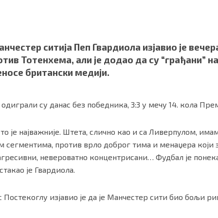
честер ситија Пеп Гвардиола изјавио је вечера
тив Тотенхема, али је додао да су “грађани” н
еносе британски медији.
одиграли су данас без победника, 3:3 у мечу 14. кола Пре
 то је најважније. Штета, слично као и са Ливерпулом, има
ности
|
О нама
им сегментима, против врло доброг тима и менаџера који 
 агресивни, невероватно концентрисани… Фудбал је понек
стакао је Гвардиола.
 Постекоглу изјавио је да је Манчестер сити био бољи р