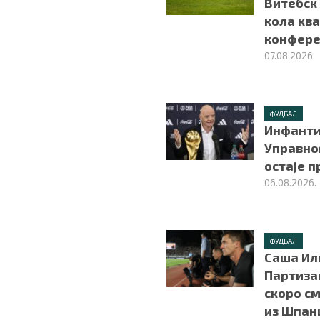
Витебск
кола ква
конфере
07.08.2026.
ФУДБАЛ
Инфанти
Управно
остаје 
06.08.2026.
ФУДБАЛ
Саша Ил
Партиза
скоро с
из Шпан