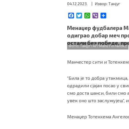
04.12.2023.
| Извор: Танјуг
БИЗНИС
F
T
W
V
S
a
w
h
i
h
redakcija@gradskeinfo.rs
c
i
a
b
a
Менаџер фудбалера Ман
e
t
t
e
r
одиграо добар меч про
b
t
s
r
e
остали без победе, пр
o
e
A
ПРАТИТЕ НАС
Фото: Танјуг/AP/Manu Fernandez
o
r
p
k
p
Манчестер сити и Тотенхем 
“Била је то добра утакмица,
Маркетинг
|
Услови коришћења
|
Политика приват
одрадили сјајан посао у св
смо доста шанси, били смо
ПРЕУЗМИТЕ НАШУ АПЛИКАЦИЈУ
увек оно што заслужујеш”, и
Менаџер Тотенхема Ангелос