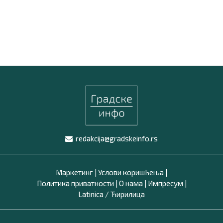
redakcija@gradskeinfo.rs
Маркетинг
|
Услови коришћења
|
Политика приватности
|
О нама
|
Импресум
|
Latinica /
Ћирилица