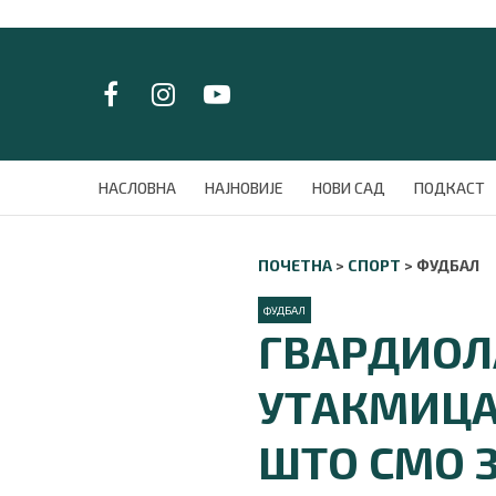
LAT/
ЋИР
НАСЛОВНА
НАСЛОВНА
НАЈНОВИЈЕ
НОВИ САД
ПОДКАСТ
НАЈНОВИЈЕ
НОВИ САД
ПОЧЕТНА
>
СПОРТ
>
ФУДБАЛ
ПОДКАСТ
ЗЕЛЕНИ ГРАД
ФУДБАЛ
ВИДЕО
ГВАРДИОЛА
СПЕЦИЈАЛИ
БЛОГ
УТАКМИЦА
СРБИЈА
СВЕТ
ШТО СМО 
ЖИВОТ И СТИЛ
СПОРТ