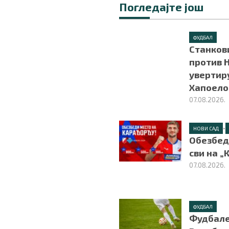
Погледајте још
ФУДБАЛ
Станков
против Н
увертир
Хапоел
07.08.2026.
•
НОВИ САД
Обезбед
сви на „
07.08.2026.
ФУДБАЛ
Фудбале