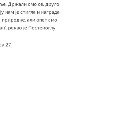
еље. Држали смо се, друго
у нам је стигла и награда
у природне, али опет смо
н”, рекао је Постекоглу.
а 27.