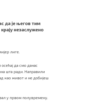
с да је његов тим
а крају незаслужено
мијер лиге.
м осећај да смо данас
зна шта ради. Направили
ад као живот и не добијеш
ивал у првом полувремену.