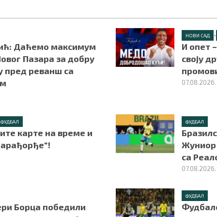
•
НОВИ САД
ић: Даћемо максимум
И опет 
овог Пазара за добру
своју д
у пред реванш са
промов
ом
07.08.2026.
ФУДБАЛ
ФУДБАЛ
ите карте на време и
Бразилс
Карађорђе“!
Жуниор 
са Реал
07.08.2026.
ФУДБАЛ
ри Борца победили
Фудбал