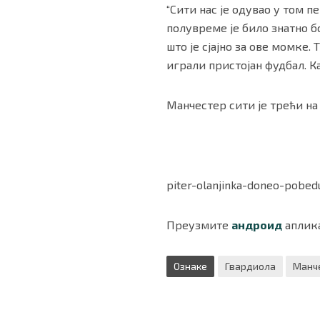
“Сити нас је одувао у том 
полувреме је било знатно б
што је сјајно за ове момке.
играли пристојан фудбал. Ка
Манчестер сити је трећи на 
piter-olanjinka-doneo-pobed
Преузмите
андроид
аплика
Ознаке
Гвардиола
Манч