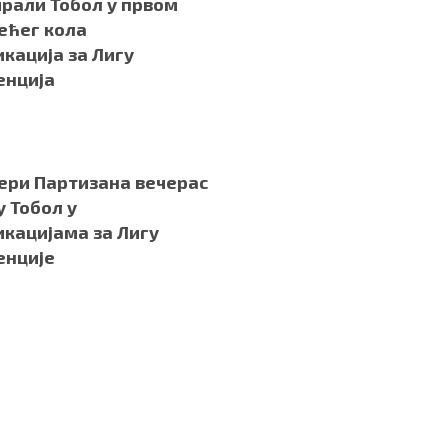
рали Тобол у првом
ећег кола
кација за Лигу
енција
ери Партизана вечерас
у Тобол у
кацијама за Лигу
енције
.