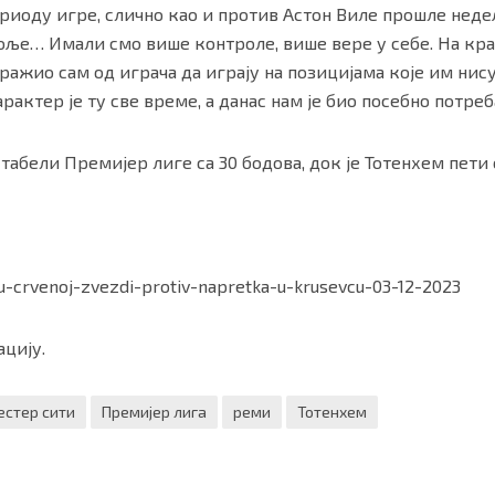
периоду игре, слично као и против Астон Виле прошле нед
оље… Имали смо више контроле, више вере у себе. На крај
 Тражио сам од играча да играју на позицијама које им нис
рактер је ту све време, а данас нам је био посебно потреба
табели Премијер лиге са 30 бодова, док је Тотенхем пети с
u-crvenoj-zvezdi-protiv-napretka-u-krusevcu-03-12-2023
цију.
естер сити
Премијер лига
реми
Тотенхем