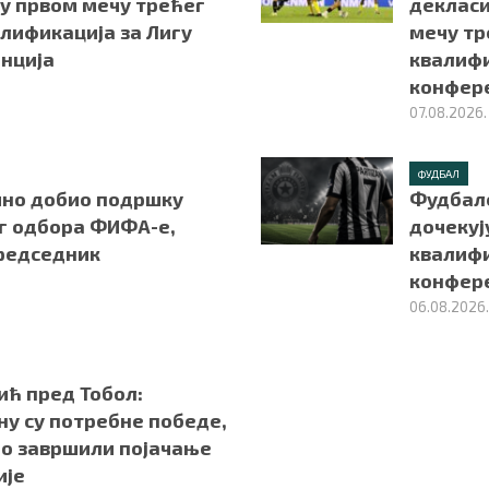
 у првом мечу трећег
декласи
лификација за Лигу
мечу тр
нција
квалифи
конфер
07.08.2026.
ФУДБАЛ
но добио подршку
Фудбал
г одбора ФИФА-е,
дочекуј
председник
квалифи
конфер
06.08.2026
ић пред Тобол:
ну су потребне победе,
мо завршили појачање
ије