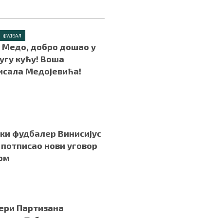
ФУДБАЛ
– Медо, добро дошао у
ругу кућу! Воша
исала Медојевића!
ки фудбалер Винисијус
потписао нови уговор
ом
ери Партизана