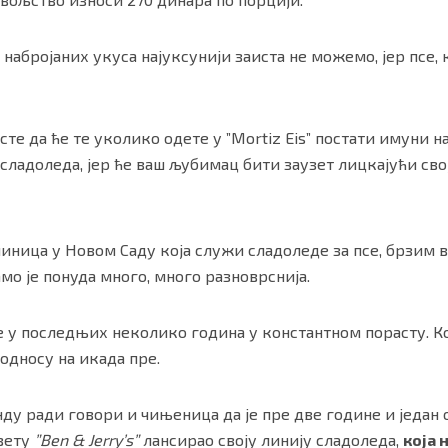
набројаних укуса најуксунији заиста не можемо, јер псе, 
сте да ће те уколико одете у ”Mortiz Eis” постати имуни н
сладоледа, јер ће ваш љубимац бити заузет лицкајући свој
еџиница у Новом Саду која служи сладоледе за псе, брзим
тамо је понуда много, много разноврснија.
је у последњих неколико година у константном порасту. К
 односу на икада пре.
нду ради говори и чињеница да је пре две године и један 
вету
”Ben & Jerry’s”
лансирао своју линију сладоледа,
која 