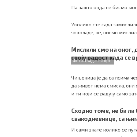
Па зашто онда не бисмо мо
Уколико сте сада замислил
чоколаде, не, нисмо мислили
Мислили смо на оног, 
своју радост када се в
Фото: Градске инфо
Чињеница је да са псима че
да живот нема смисла, они 
и ти који се радују само за
Сходно томе, не би ли
свакодневнице, са њим
И сами знате колико се пу