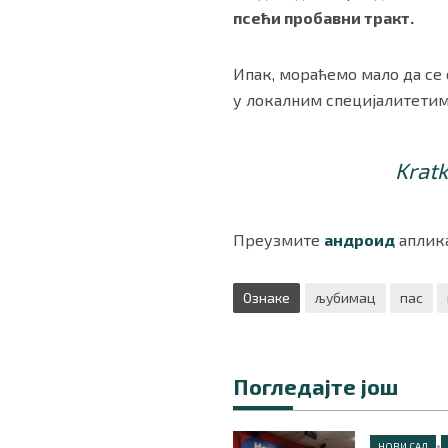
псећи пробавни тракт.
Ипак, мораћемо мало да се 
у локалним специјалитетим
Krat
Преузмите
андроид
аплика
Ознаке
љубимац
пас
Погледајте још
•
НОВИ САД