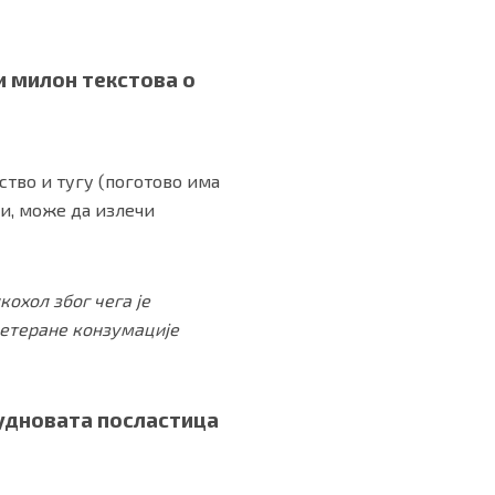
и милон текстова о
ство и тугу (поготово има
ји, може да излечи
охол због чега је
ретеране конзумације
чудновата посластица