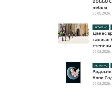
DOGGO C
небом
06.08.2026.
•
АКТУЕЛНО
Данас в
таласа: 
степени
06.08.2026.
•
АКТУЕЛНО
Радосне 
Нови Сад
06.08.2026.