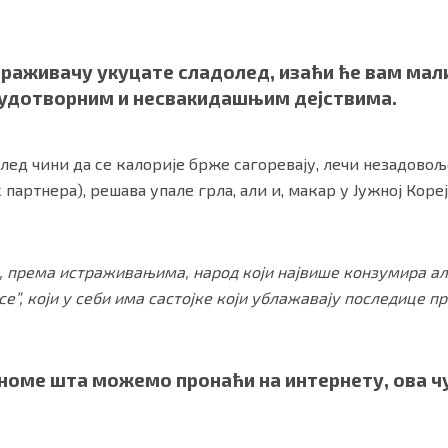
раживачу укуцате сладолед, изаћи ће вам мал
чудотворним и несвакидашњим дејствима.
олед чини да се калорије брже сагоревају, лечи незадовољ
артнера), решава упале грла, али и, макар у Јужној Коре
, према истраживањима, народ који највише конзумира алк
ности
|
О нама
”, који у себи има састојке који ублажавају последице п
ономе шта можемо пронаћи на интернету, ова 