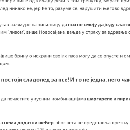
говори више од хиљаду речи. У том тренутку, морате приз
олед никако не, јер ће то, разуме се, нарушити његово здр
нутак зажмуре на чињеницу да
пси не смеју да једу слат
ојим ”лизом”, више Новосађана, ваљда у страху за здравље
ајвише брину о исхрани својих паса могу да се опусте и о
цом.
 постоји сладолед за псе! И то не једна, него ча
 да почастите укусним комбинацијама
шаргарепе и пири
са
нема додатни шећер
, због чега не представља претњу
овољство износи 270 динара по порцији.