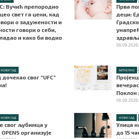
НС: Вучић препородио
Прва по
 цео свет га цени, кад
деци: Е
овори о задужености и
Градско
ости говори о себи,
унапре
владао и како би водио
здрављ
06.08.2026
•
НОВИ САД
АКТУЕЛНО
 дочекао свог “UFC”
Пројекц
а!
вечерас
Поклон 
06.08.2026
•
НОВИ САД
НОВИ САД
е свог љубимца у
Улица н
 OPENS организује
до 15 ч