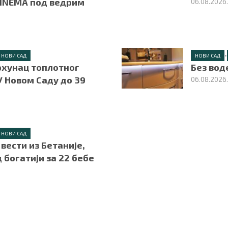
INEMA под ведрим
06.08.2026
•
НОВИ САД
НОВИ САД
рхунац топлотног
Без вод
У Новом Саду до 39
06.08.2026
НОВИ САД
вести из Бетаније,
 богатији за 22 бебе