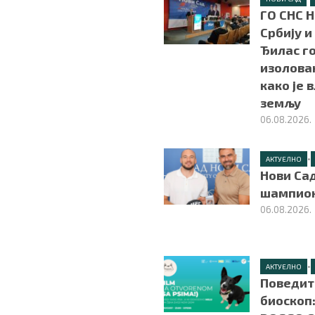
ГО СНС 
Србију и
Ђилас г
изолован
како је 
земљу
06.08.2026.
•
АКТУЕЛНО
Нови Сад
шампион
06.08.2026.
•
АКТУЕЛНО
Поведит
биоскоп: