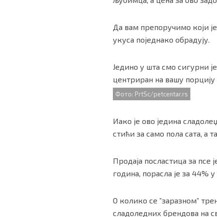
Да вам препоручимо који је 
укуса поједнако обрадују.
Једино у шта смо сигурни је
центриран на вашу порцију 
Фото: PrtSc/petcentar.rs
Иако је ово једина сладол
стићи за само пола сата, а 
Продаја посластица за псе 
година, порасла је за 44% у
О колико се ”заразном” тре
сладоледних брендова на с