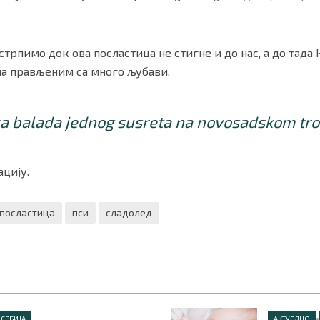
стрпимо док ова посластица не стигне и до нас, а до тад
а прављеним са много љубави.
ka balada jednog susreta na novosadskom tro
цију.
посластица
пси
сладолед
•
СРБИЈА
АКТУЕЛНО