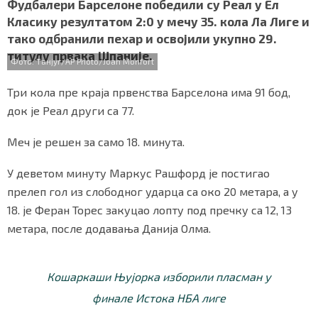
c
i
a
b
a
Фудбалери Барселоне победили су Реал у Ел
СПЕЦИЈАЛИ
e
t
t
e
r
Класику резултатом 2:0 у мечу 35. кола Ла Лиге и
b
t
s
r
e
тако одбранили пехар и освојили укупно 29.
o
e
A
БЛОГ
титулу првака Шпаније.
o
r
p
Фото: Танјуг/AP Photo/Joan Monfort
k
p
СРБИЈА
Три кола пре краја првенства Барселона има 91 бод,
СВЕТ
док је Реал други са 77.
ЖИВОТ И СТИЛ
Меч је решен за само 18. минута.
У деветом минуту Маркус Рашфорд је постигао
СПОРТ
прелеп гол из слободног ударца са око 20 метара, а у
БИЗНИС
18. је Феран Торес закуцао лопту под пречку са 12, 13
метара, после додавања Данија Олма.
redakcija@gradskeinfo.rs
Кошаркаши Њујорка изборили пласман у
финале Истока НБА лиге
ПРАТИТЕ НАС