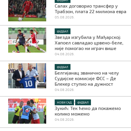
Салах договорио трансфер у
Трабзон, плата 22 милиона евра
05.08.2026.
ФУДБАЛ
Звезда изгубила у Мађарској:
Хапоел савладао црвено-беле,
није помогао ни играч више
04.08.2026.
ФУДБАЛ
Белгијанац званично на челу
Судијске комисије ФСС – Де
Блекер ступио на дужност
04.08.2026.
•
НОВИ САД
ФУДБАЛ
Зукић: Тек ћемо да покажемо
колико можемо
04.08.2026.