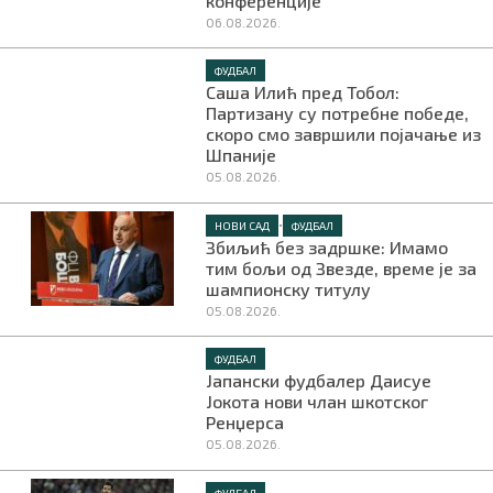
конференције
06.08.2026.
ФУДБАЛ
Саша Илић пред Тобол:
Партизану су потребне победе,
скоро смо завршили појачање из
Шпаније
05.08.2026.
•
НОВИ САД
ФУДБАЛ
Збиљић без задршке: Имамо
тим бољи од Звезде, време је за
шампионску титулу
05.08.2026.
ФУДБАЛ
Јапански фудбалер Даисуе
Јокота нови члан шкотског
Ренџерса
05.08.2026.
ФУДБАЛ