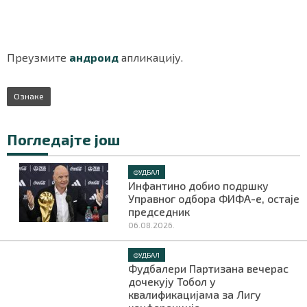
Преузмите
андроид
апликацију.
Маркетинг
|
Услови коришћења
|
Политика приват
Ознаке
ПРЕУЗМИТЕ НАШУ АПЛИКАЦИЈУ
Погледајте још
ФУДБАЛ
Инфантино добио подршку
Управног одбора ФИФА-е, остаје
председник
06.08.2026.
ФУДБАЛ
Фудбалери Партизана вечерас
дочекују Тобол у
квалификацијама за Лигу