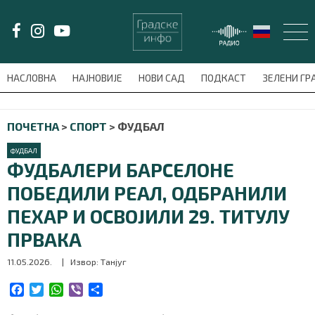
LAT/
ЋИР
НАСЛОВНА
НАЈНОВИЈЕ
НОВИ САД
ПОДКАСТ
ЗЕЛЕНИ Г
avni-meni'); $this_item = current( wp_filter_object_list( $menu_items,
ПОЧЕТНА
>
СПОРТ
>
ФУДБАЛ
НАСЛОВНА
ФУДБАЛ
НАЈНОВИЈЕ
ФУДБАЛЕРИ БАРСЕЛОНЕ
ПОБЕДИЛИ РЕАЛ, ОДБРАНИЛИ
НОВИ САД
ПЕХАР И ОСВОЈИЛИ 29. ТИТУЛУ
ПОДКАСТ
ПРВАКА
11.05.2026.
| Извор: Танјуг
ЗЕЛЕНИ ГРАД
F
T
W
V
S
ВИДЕО
a
w
h
i
h