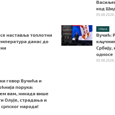
Васиљев
код Ши
05.08.2026.
СРБИЈА
 се наставља топлотни
Вучић: 
температура данас до
кључним
ени
Србију,
односе
05.08.2026.
ки говор Вучића и
оћнија порука:
јем вам, никада више
и Олује, страдања и
 српског народа!