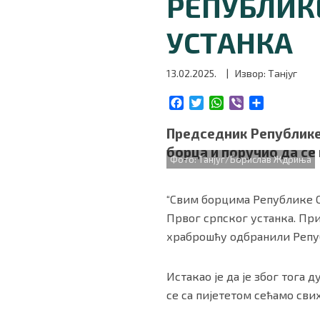
РЕПУБЛИКЕ
БИЗНИС
УСТАНКА
redakcija@gradskeinfo.rs
13.02.2025.
| Извор: Танјуг
F
T
W
V
S
ПРАТИТЕ НАС
a
w
h
i
h
c
i
a
b
a
Председник Републике
e
t
t
e
r
борца и поручио да се
b
t
s
r
e
Фото: Танјуг/Борислав Ждриња
o
e
A
o
r
p
Маркетинг
|
Услови коришћења
|
Политика приват
“Свим борцима Републике С
k
p
Првог српског устанка. Пр
храброшћу одбранили Репуб
ПРЕУЗМИТЕ НАШУ АПЛИКАЦИЈУ
Истакао је да је због тога
се са пијететом сећамо сви