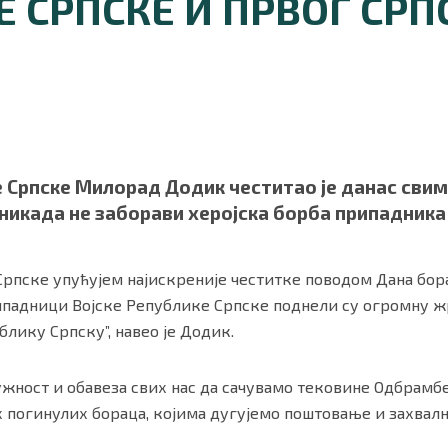
 СРПСКЕ И ПРВОГ СРП
 Српске Милорад Додик честитао је данас свим
 никада не заборави херојска борба припадника
ности
|
О нама
рпске упућујем најискреније честитке поводом Дана бор
ипадници Војске Републике Српске поднели су огромну ж
лику Српску”, навео је Додик.
 дужност и обавеза свих нас да сачувамо тековине Одбрамб
х погинулих бораца, којима дугујемо поштовање и захвалн