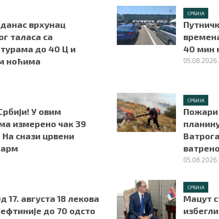
СРБИЈА
 данас врхунац
Путничк
г таласа са
времена
турама до 40 Ц и
40 мин 
м ноћима
05.08.2026.
СРБИЈА
Србији! У овим
Пожари 
ма измерено чак 39
планину
 На снази црвени
Ватрога
ларм
ватрено
05.08.2026.
СРБИЈА
д 17. августа 18 лекова
Мацут с
јефтиније до 70 одсто
избегли