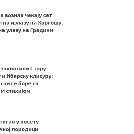
а возила чекају сат
 на излазу на Хоргошу,
на улазу на Градини
захватили Стару
 и Ибарску клисуру:
сци се боре са
м стихијом
тигао у посету
чкој породици