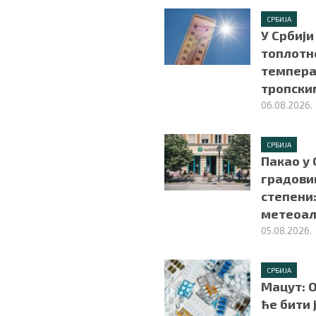
СРБИЈА
У Србији
топлотно
темпера
тропски
06.08.2026.
СРБИЈА
Пакао у 
градови
степени:
метеоа
05.08.2026.
СРБИЈА
Мацут: О
ће бити 