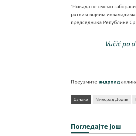
“Никада не смемо заборави
ратним војним инвалидима 
председника Републике Ср
Vučić po d
Преузмите
андроид
аплика
Ознаке
Милорад Додик
Погледајте још