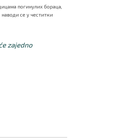
дицама погинулих бораца,
наводи се у честитки
iće zajedno