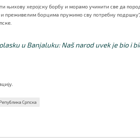
ти њихову херојску борбу и морамо учинити све да поро
и преживелим борцима пружимо сву потребну подршку”, 
пске.
olasku u Banjaluku: Naš narod uvek je bio i b
цију.
Република Српска