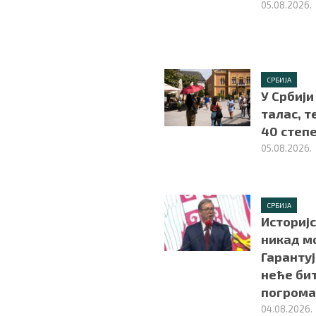
05.08.2026.
СРБИЈА
У Србији
талас, 
40 степ
05.08.2026.
СРБИЈА
Историјс
никад м
Гаранту
неће бит
погрома
04.08.2026.