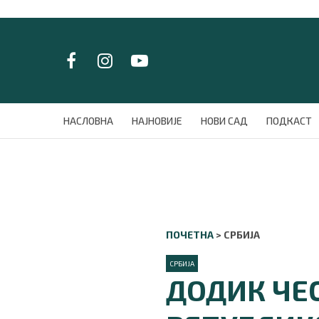
LAT/
ЋИР
НАСЛОВНА
НАСЛОВНА
НАЈНОВИЈЕ
НОВИ САД
ПОДКАСТ
НАЈНОВИЈЕ
НОВИ САД
ПОДКАСТ
ЗЕЛЕНИ ГРАД
ВИДЕО
СПЕЦИЈАЛИ
ПОЧЕТНА
>
СРБИЈА
БЛОГ
СРБИЈА
СРБИЈА
ДОДИК ЧЕ
СВЕТ
ЖИВОТ И СТИЛ
СПОРТ