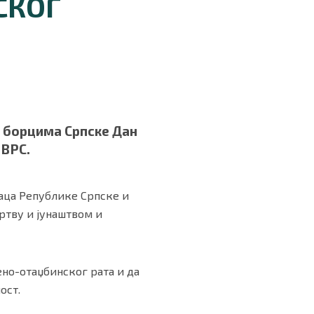
СКОГ
 борцима Српске Дан
 ВРС.
аца Републике Српске и
ртву и јунаштвом и
ено-отаџбинског рата и да
ост.