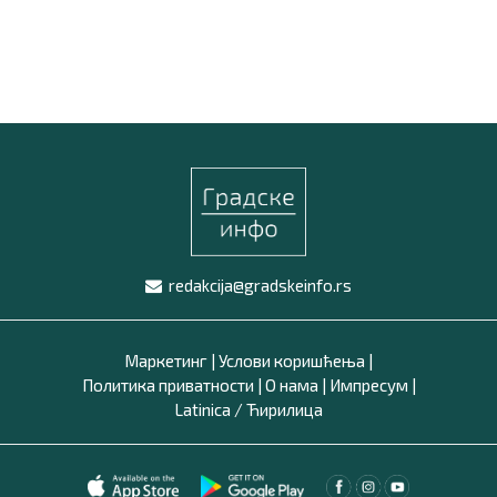
redakcija@gradskeinfo.rs
Маркетинг
|
Услови коришћења
|
Политика приватности
|
О нама
|
Импресум
|
Latinica /
Ћирилица