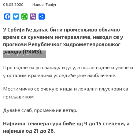
08.05.2026.
| Извор: Танјуг
СПЕЦИЈАЛИ
F
T
W
V
S
БЛОГ
a
w
h
i
h
c
i
a
b
a
У Србији ће данас бити променљиво облачно
СРБИЈА
e
t
t
e
r
време са сунчаним интервалима, наводи се у
b
t
s
r
e
прогнози Републичког хидрометепролошког
o
e
A
СВЕТ
завода (РХМЗ).
o
r
p
Фото: Градске инфо
k
p
ЖИВОТ И СТИЛ
Пре подне на југозападу и југу, а после подне и увече и
СПОРТ
у осталим крајевима уследиће јаче наоблачење.
БИЗНИС
Местимично се очекује киша и локални пљускови са
грмљавином.
redakcija@gradskeinfo.rs
Дуваће слаб, променљив ветар.
Најнижа температура биће од 9 до 15 степени, а
највиша од 21 до 26.
ПРАТИТЕ НАС