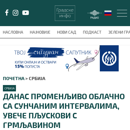
LAT/
ЋИР
НАСЛОВНА
НАЈНОВИЈЕ
НОВИ САД
ПОДКАСТ
ЗЕЛЕНИ Г
avni-meni'); $this_item = current( wp_filter_object_list( $menu_items,
НАСЛОВНА
НАЈНОВИЈЕ
ПОЧЕТНА
>
СРБИЈА
НОВИ САД
СРБИЈА
ДАНАС ПРОМЕНЉИВО ОБЛАЧНО
ПОДКАСТ
СА СУНЧАНИМ ИНТЕРВАЛИМА,
ЗЕЛЕНИ ГРАД
УВЕЧЕ ПЉУСКОВИ С
ВИДЕО
ГРМЉАВИНОМ