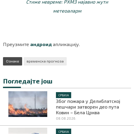
Стиже невреме: РХМЗ најавио жути
метеоаларм
Преузмите
андроид
апликацију.
Ознаке
временска прогноза
Погледајте још
СРБИЈА
Због пожара у Делиблатској
пешчари затворен део пута
Ковин – Бела Црква
08.08.2026.
СРБИЈА