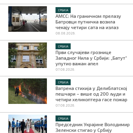
СРБИЈА
АМСС: На граничном прелазу
Батровци путничка возила
чекају четири сата на излаз
08.08.2026.
СРБИЈА
Први случајеви грознице
Западног Нила у Србији: „Батут“
упутио важан апел
07.08.2026.
СРБИЈА
Ватрена стихија у Делиблатској
пешчари – више од 200 људи и
четири хеликоптера гасе пожар
07.08.2026.
СРБИЈА
Председник Украјине Володимир
Зеленски стигао у Србију