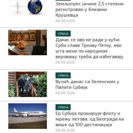
Земљотрес јачине 2,5 степени
регистрован у близини
Крушевца
08.08.2026.
СРБИЈА
Данас се ово не ради у кући:
Срби славе Трнову Петку, ево
шта жене по народном
веровању треба да избегавају
08.08.2026.
СРБИЈА
Вучић данас са Зеленским у
Палати Србија
08.08.2026.
СРБИЈА
Ер Србија проширује флоту и
мрежу летова, од Београда ка
више од 100 дестинација
08.08.2026.