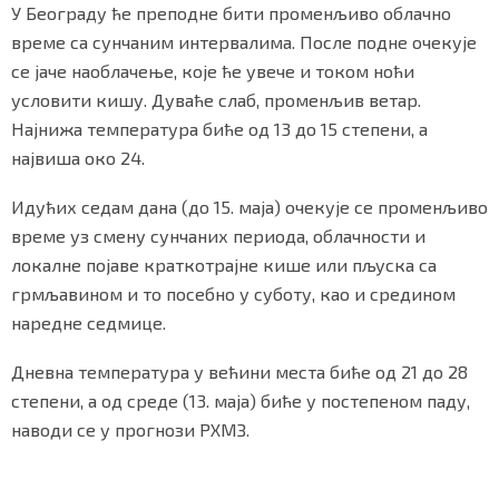
У Београду ће преподне бити променљиво облачно
време са сунчаним интервалима. После подне очекује
се јаче наоблачење, које ће увече и током ноћи
Маркетинг
|
Услови коришћења
|
Политика приват
условити кишу. Дуваће слаб, променљив ветар.
Најнижа температура биће од 13 до 15 степени, а
највиша око 24.
ПРЕУЗМИТЕ НАШУ АПЛИКАЦИЈУ
Идућих седам дана (до 15. маја) очекује се променљиво
време уз смену сунчаних периода, облачности и
локалне појаве краткотрајне кише или пљуска са
грмљавином и то посебно у суботу, као и средином
наредне седмице.
Дневна температура у већини места биће од 21 до 28
степени, а од среде (13. маја) биће у постепеном паду,
наводи се у прогнози РХМЗ.