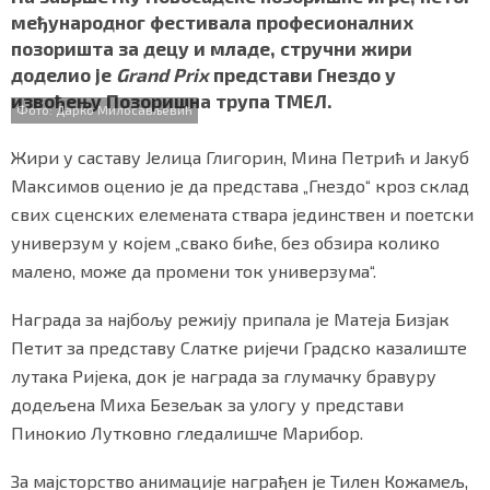
e
t
t
e
r
СПЕЦИЈАЛИ
међународног фестивала професионалних
b
t
s
r
e
позоришта за децу и младе, стручни жири
o
e
A
БЛОГ
доделио је
Grand Prix
представи Гнездо у
o
r
p
извођењу Позоришна трупа ТМЕЛ.
k
p
Фото: Дарко Милосављевић
СРБИЈА
Жири у саставу Јелица Глигорин, Мина Петрић и Јакуб
СВЕТ
Максимов оценио је да представа „Гнездо“ кроз склад
свих сценских елемената ствара јединствен и поетски
ЖИВОТ И СТИЛ
универзум у којем „свако биће, без обзира колико
СПОРТ
малено, може да промени ток универзума“.
БИЗНИС
Награда за најбољу режију припала је Матеја Бизјак
Петит за представу Слатке ријечи Градско казалиште
лутака Ријека, док је награда за глумачку бравуру
redakcija@gradskeinfo.rs
додељена Миха Безељак за улогу у представи
Пинокио Лутковно гледалишче Марибор.
ПРАТИТЕ НАС
За мајсторство анимације награђен је Тилен Кожамељ,