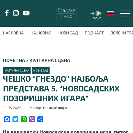
LAT/
ЋИР
НАСЛОВНА
НАЈНОВИЈЕ
НОВИ САД
ПОДКАСТ
ЗЕЛЕНИ Г
avni-meni'); $this_item = current( wp_filter_object_list( $menu_items,
НАСЛОВНА
ПОЧЕТНА
>
КУЛТУРНА СЦЕНА
НАЈНОВИЈЕ
•
КУЛТУРНА СЦЕНА
НОВИ САД
ЧЕШКО “ГНЕЗДО” НАЈБОЉА
НОВИ САД
ПРЕДСТАВА 5. “НОВОСАДСКИХ
ПОЗОРИШНИХ ИГАРА”
ПОДКАСТ
12.05.2026.
| Извор: Градске инфо
ЗЕЛЕНИ ГРАД
F
T
W
V
S
a
w
h
i
h
ВИДЕО
c
i
a
b
a
На завршетку Новосадске позоришне игре, петог