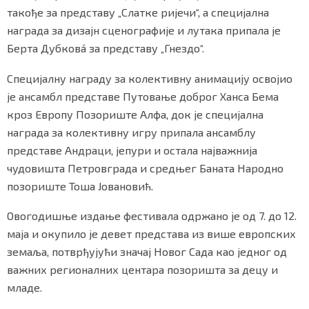
такође за представу „Слатке ријечи“, а специјална
награда за дизајн сценографије и лутака припала је
Берта Дубковá за представу „Гнездо“.
Маркетинг
|
Услови коришћења
|
Политика приват
Специјалну награду за колективну анимацију освојио
је ансамбл представе Путовање доброг Ханса Бема
ПРЕУЗМИТЕ НАШУ АПЛИКАЦИЈУ
кроз Европу Позориште Алфа, док је специјална
награда за колективну игру припала ансамблу
представе Андраци, јепури и остала најважнија
чудовишта Петровграда и средњег Баната Народно
позориште Тоша Јовановић.
Овогодишње издање фестивала одржано је од 7. до 12.
маја и окупило је девет представа из више европских
земаља, потврђујући значај Новог Сада као једног од
важних регионалних центара позоришта за децу и
младе.