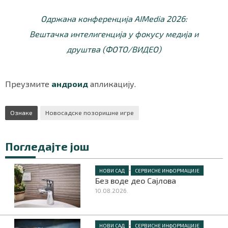
Одржана конференција AIMedia 2026:
Вештачка интелигенција у фокусу медија и
друштва (ФОТО/ВИДЕО)
Преузмите
андроид
апликацију.
Ознаке
Новосадске позоришне игре
Погледајте још
•
НОВИ САД
СЕРВИСНЕ ИНФОРМАЦИЈЕ
Без воде део Сајлова
10.08.2026.
•
НОВИ САД
СЕРВИСНЕ ИНФОРМАЦИЈЕ