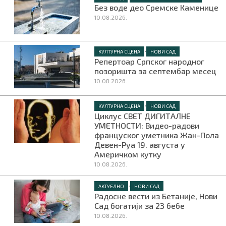
Без воде део Сремске Каменице
10.08.2026.
•
КУЛТУРНА СЦЕНА
НОВИ САД
Репертоар Српског народног
позоришта за септембар месец
10.08.2026.
•
КУЛТУРНА СЦЕНА
НОВИ САД
Циклус СВЕТ ДИГИТАЛНЕ
УМЕТНОСТИ: Видео-радови
француског уметника Жан-Пола
Девен-Руа 19. августа у
Америчком кутку
10.08.2026.
•
АКТУЕЛНО
НОВИ САД
Радосне вести из Бетаније, Нови
Сад богатији за 23 бебе
10.08.2026.