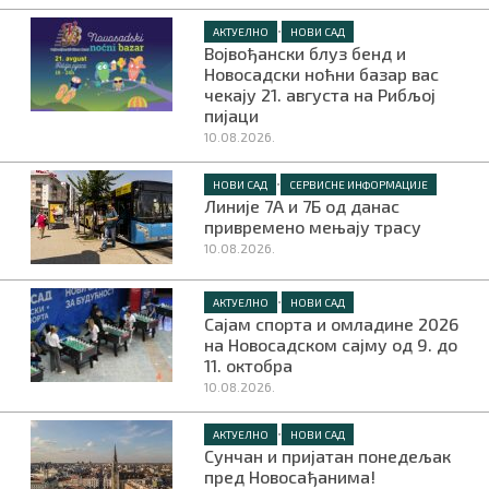
•
АКТУЕЛНО
НОВИ САД
Војвођански блуз бенд и
Новосадски ноћни базар вас
чекају 21. августа на Рибљој
пијаци
10.08.2026.
•
НОВИ САД
СЕРВИСНЕ ИНФОРМАЦИЈЕ
Линије 7А и 7Б од данас
привремено мењају трасу
10.08.2026.
•
АКТУЕЛНО
НОВИ САД
Сајам спорта и омладине 2026
на Новосадском сајму од 9. до
11. октобра
10.08.2026.
•
АКТУЕЛНО
НОВИ САД
Сунчан и пријатан понедељак
пред Новосађанима!