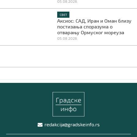
05.08.2026.
СВЕТ
Аксиос: САД, Иран и Оман близу
постизања споразума о
отварању Ормуског мореуза
05.08.2026.
redakcija@gradskeinfo.rs