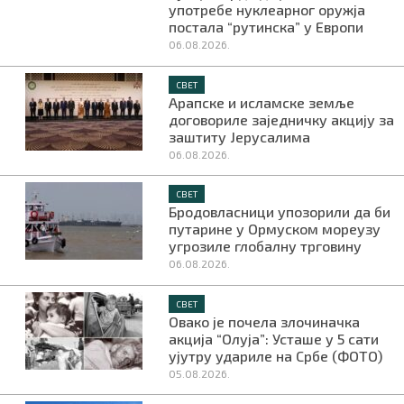
употребе нуклеарног оружја
постала “рутинска” у Европи
06.08.2026.
СВЕТ
Арапске и исламске земље
договориле заједничку акцију за
заштиту Јерусалима
06.08.2026.
СВЕТ
Бродовласници упозорили да би
путарине у Ормуском мореузу
угрозиле глобалну трговину
06.08.2026.
СВЕТ
Овако је почела злочиначка
акција “Олуја”: Усташе у 5 сати
ујутру удариле на Србе (ФОТО)
05.08.2026.