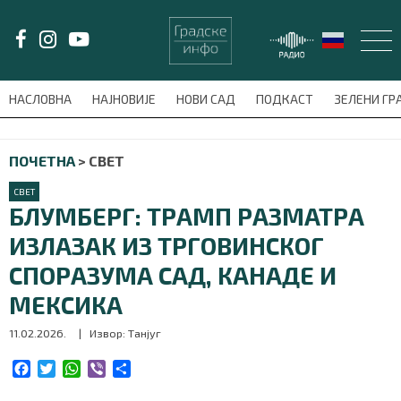
LAT/
ЋИР
НАСЛОВНА
НАЈНОВИЈЕ
НОВИ САД
ПОДКАСТ
ЗЕЛЕНИ Г
avni-meni'); $this_item = current( wp_filter_object_list( $menu_items,
ПОЧЕТНА
>
СВЕТ
НАСЛОВНА
СВЕТ
НАЈНОВИЈЕ
БЛУМБЕРГ: ТРАМП РАЗМАТРА
ИЗЛАЗАК ИЗ ТРГОВИНСКОГ
НОВИ САД
СПОРАЗУМА САД, КАНАДЕ И
ПОДКАСТ
МЕКСИКА
11.02.2026.
| Извор: Танјуг
ЗЕЛЕНИ ГРАД
F
T
W
V
S
ВИДЕО
a
w
h
i
h