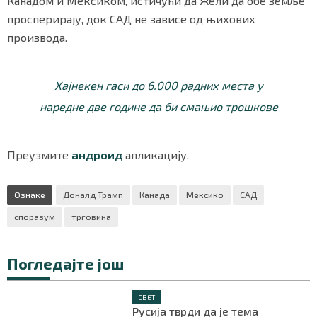
Канадом и Мексиком, истичући да жели да обе земље
просперирају, док САД не зависе од њихових
производа.
Хајнекен гаси до 6.000 радних места у
наредне две године да би смањио трошкове
Преузмите
андроид
апликацију.
Ознаке
Доналд Трамп
Канада
Мексико
САД
споразум
трговина
Погледајте још
СВЕТ
Русија тврди да је тема