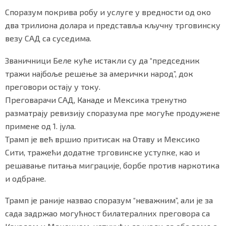
Споразум покрива робу и услуге у вредности од око
два трилиона долара и представља кључну трговинску
везу САД са суседима.
Маркетинг
|
Услови коришћења
|
Политика приват
Званичници Беле куће истакли су да “председник
тражи најбоље решење за амерички народ”, док
ПРЕУЗМИТЕ НАШУ АПЛИКАЦИЈУ
преговори остају у току.
Преговарачи САД, Канаде и Мексика тренутно
разматрају ревизију споразума пре могуће продужене
примене од 1. јула.
Трамп је већ вршио притисак на Отаву и Мексико
Сити, тражећи додатне трговинске уступке, као и
решавање питања миграције, борбе против наркотика
и одбране.
Трамп је раније назвао споразум “неважним”, али је за
сада задржао могућност билатералних преговора са