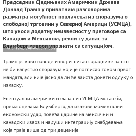
c
i
a
b
a
Председник Сједињених Америчких Држава
СПЕЦИЈАЛИ
e
t
t
e
r
Доналд Трамп у приватним разговорима
b
t
s
r
e
разматра могућност повлачења из споразума о
o
e
A
БЛОГ
слободној трговини у Северној Америци (УСМЦА),
o
r
p
што уноси додатну неизвесност у преговоре са
k
p
СРБИЈА
Канадом и Мексиком, рекли су данас за
Блумберг извори упознати са ситуацијом.
СВЕТ
Фото: Танјуг/AP/Alex Brandon
ЖИВОТ И СТИЛ
Трамп је, како наводе извори, питао сараднике зашто
не би напустио споразум који је потписао током првог
СПОРТ
мандата, али није јасно да ли ће заиста донети одлуку о
изласку.
БИЗНИС
Евентуални амерички излазак из УСМЦА могао би,
према оценама Блумберга, да изазове моментални
redakcija@gradskeinfo.rs
економски удар, повећа царине на мексички и
канадски извоз и наруши интеграцију снабдевања
ПРАТИТЕ НАС
која траје више од три деценије.