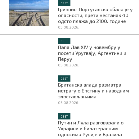
СВЕТ
Гринпис: Португалска обала је у
опасности, прети нестанак 40
одсто плажа до 2100. године
05.08.2026.
СВЕТ
Папа Лав XIV у новембру у
посети Уругвају, Аргентини и
Перуу
05.08.2026.
СВЕТ
Британска влада разматра
истрагу о Епстину и наводним
злостављањима
05.08.2026.
СВЕТ
Путин и Лула разговарали о
Украјини и билатералним
односима Русије и Бразила