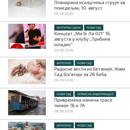
Планирана искључења струје за
понедељак, 10. август
08.08.2026.
•
КУЛТУРНА СЦЕНА
НОВИ САД
Концерт „Ми & Ла 021“ 16.
августа у клубу „Трибина
младих“
08.08.2026.
•
АКТУЕЛНО
НОВИ САД
Радосне вести из Бетаније, Нови
Сад богатији за 28 беба
08.08.2026.
•
НОВИ САД
СЕРВИСНЕ ИНФОРМАЦИЈЕ
Привремена измена трасе
линије 7Б и 7А
08.08.2026.
•
АКТУЕЛНО
НОВИ САД