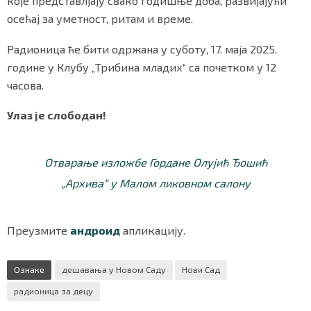
које представлјају свако годишње доба, развијајући
осећај за уметност, ритам и време.
Радионица ће бити одржана у суботу, 17. маја 2025.
Маркетинг
|
Услови коришћења
|
Политика приват
године у Клубу „Трибина младих“ са почетком у 12
часова.
ПРЕУЗМИТЕ НАШУ АПЛИКАЦИЈУ
Улаз је слободан!
Отварање изложбе Гордане Олујић Ђошић
„Архива“ у Малом ликовном салону
Преузмите
андроид
апликацију.
Ознаке
дешавања у Новом Саду
Нови Сад
радионица за децу