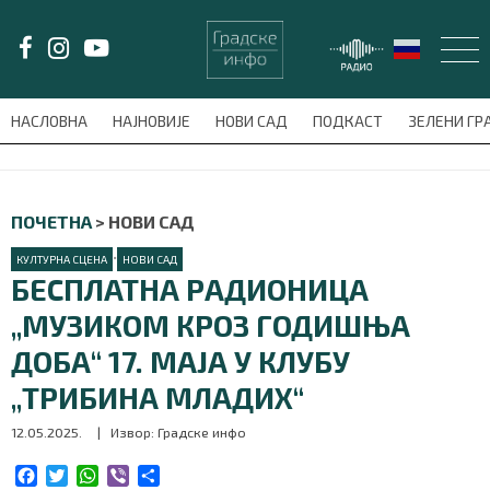
LAT/
ЋИР
НАСЛОВНА
НАЈНОВИЈЕ
НОВИ САД
ПОДКАСТ
ЗЕЛЕНИ Г
avni-meni'); $this_item = current( wp_filter_object_list( $menu_items,
НАСЛОВНА
ПОЧЕТНА
>
НОВИ САД
НАЈНОВИЈЕ
•
КУЛТУРНА СЦЕНА
НОВИ САД
БЕСПЛАТНА РАДИОНИЦА
НОВИ САД
„МУЗИКОМ КРОЗ ГОДИШЊА
ДОБА“ 17. МАЈА У КЛУБУ
ПОДКАСТ
„ТРИБИНА МЛАДИХ“
ЗЕЛЕНИ ГРАД
12.05.2025.
| Извор: Градске инфо
ВИДЕО
F
T
W
V
S