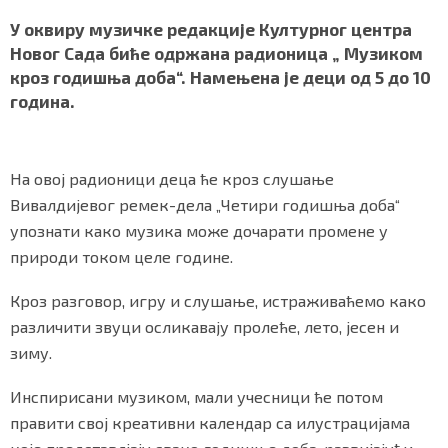
a
w
h
i
h
СПЕЦИЈАЛИ
c
i
a
b
a
У оквиру музичке редакције Културног центра
e
t
t
e
r
Новог Сада биће одржана радионица „ Музиком
БЛОГ
b
t
s
r
e
кроз годишња доба“. Намењена је деци од 5 до 10
o
e
A
година.
o
r
p
СРБИЈА
k
p
СВЕТ
На овој радионици деца ће кроз слушање
ЖИВОТ И СТИЛ
Вивалдијевог ремек-дела „Четири годишња доба“
упознати како музика може дочарати промене у
СПОРТ
природи током целе године.
БИЗНИС
Кроз разговор, игру и слушање, истраживаћемо како
различити звуци осликавају пролеће, лето, јесен и
зиму.
redakcija@gradskeinfo.rs
Инспирисани музиком, мали учесници ће потом
правити свој креативни календар са илустрацијама
ПРАТИТЕ НАС