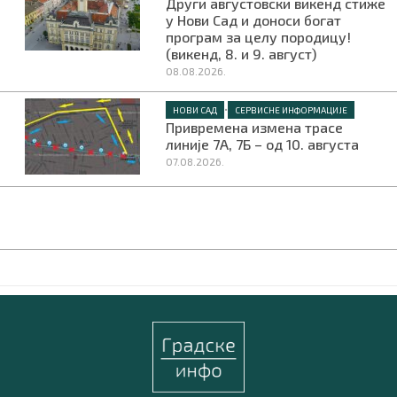
Други августовски викенд стиже
у Нови Сад и доноси богат
програм за целу породицу!
(викенд, 8. и 9. август)
08.08.2026.
•
НОВИ САД
СЕРВИСНЕ ИНФОРМАЦИЈЕ
Привремена измена трасе
линије 7А, 7Б – од 10. августа
07.08.2026.