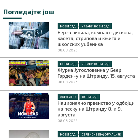
Погледајте још
•
НОВИ САД
УРБАНИ НОВИ САД
Берза винила, компакт-дискова,
касета, стрипова и књига и
школских уџбеника
08.08.2026.
•
НОВИ САД
УРБАНИ НОВИ САД
Журка Југословенка у Беер
Гарден-у на Штранду, 15. августа
08.08.2026.
•
АКТУЕЛНО
НОВИ САД
Национално првенство у одбојци
на песку на Штранду 8. и 9.
августа
08.08.2026.
•
НОВИ САД
СЕРВИСНЕ ИНФОРМАЦИЈЕ