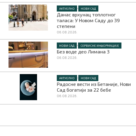
•
АКТУЕЛНО
НОВИ САД
Данас врхунац топлотног
таласа: У Новом Саду до 39
степени
06.08.2026.
•
НОВИ САД
СЕРВИСНЕ ИНФОРМАЦИЈЕ
Без воде део Лимана 3
06.08.2026.
•
АКТУЕЛНО
НОВИ САД
Радосне вести из Бетаније, Нови
Сад богатији за 22 бебе
06.08.2026.