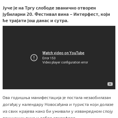
a
w
h
i
h
СПЕЦИЈАЛИ
c
i
a
b
a
Јуче је на Тргу слободе званично отворен
e
t
t
e
r
јубиларни 20. Фестивал вина – Интерфест, који
БЛОГ
b
t
s
r
e
ће трајати још данас и сутра.
o
e
A
o
r
p
СРБИЈА
k
p
СВЕТ
ЖИВОТ И СТИЛ
СПОРТ
БИЗНИС
redakcija@gradskeinfo.rs
Ова годишња манифестација је постала незаобилазан
догађај у календару Новосађана и туриста који долазе
из свих крајева како би уживали у изванредном споју
ПРАТИТЕ НАС
врхунских вина и добре атмосфере.