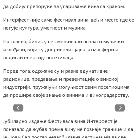
да добију препоруке за упаривање вина са храном.
Интерфест није само фестивал вина, већ и место где се
негује култура, уметност и музика.
На главној бини су се смењивали познати музички
извођачи, који су допринели сјајној атмосфери и
подигли енергију посетилаца.
Поред тога, одржане су и разне едукативне
радионице, предавања и презентације о винској
индустрији, пружајући могућност свим посетиоцима
да прошире своје знање о винима и виноградарству.
Јубиларно издање Фестивала вина Интерфест је
показало да љубав према вину не познаје границе и да
је Нови Сад постао незаобилазна дестинација за све