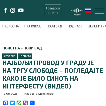
LAT/
ЋИР
НАСЛОВНА
НАЈНОВИЈЕ
НОВИ САД
ПОДКАСТ
ЗЕЛЕНИ Г
avni-meni'); $this_item = current( wp_filter_object_list( $menu_items,
НАСЛОВНА
ПОЧЕТНА
>
НОВИ САД
НАЈНОВИЈЕ
•
АКТУЕЛНО
НОВИ САД
НАЈБОЉИ ПРОВОД У ГРАДУ ЈЕ
НОВИ САД
НА ТРГУ СЛОБОДЕ – ПОГЛЕДАЈТЕ
КАКО ЈЕ БИЛО СИНОЋ НА
ПОДКАСТ
ИНТЕРФЕСТУ (ВИДЕО)
ЗЕЛЕНИ ГРАД
16.06.2023.
| Извор: Градске инфо
ВИДЕО
F
T
W
V
S