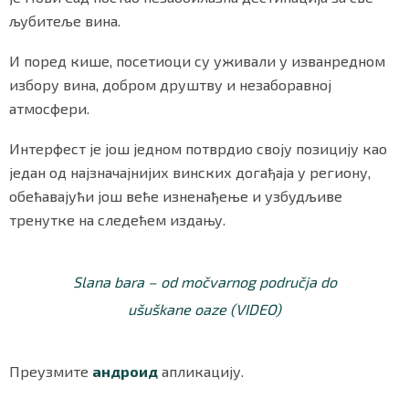
љубитеље вина.
И поред кише, посетиоци су уживали у изванредном
избору вина, добром друштву и незаборавној
атмосфери.
Интерфест је још једном потврдио своју позицију као
један од најзначајнијих винских догађаја у региону,
обећавајући још веће изненађење и узбудљиве
тренутке на следећем издању.
Slana bara – od močvarnog područja do
ušuškane oaze (VIDEO)
Преузмите
андроид
апликацију.