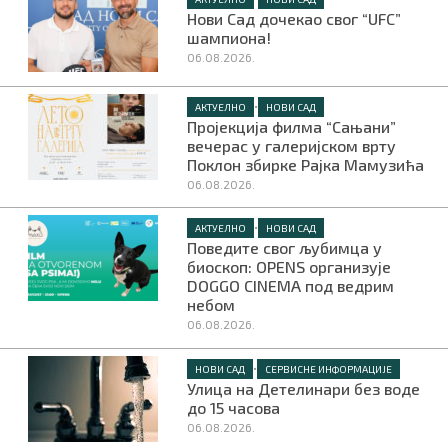
Нови Сад дочекао свог “UFC”
шампиона!
06.08.2026.
•
АКТУЕЛНО
НОВИ САД
Пројекција филма “Сањани”
вечерас у галеријском врту
Поклон збирке Рајка Мамузића
06.08.2026.
•
АКТУЕЛНО
НОВИ САД
Поведите свог љубимца у
биоскоп: OPENS организује
DOGGO CINEMA под ведрим
небом
06.08.2026.
•
НОВИ САД
СЕРВИСНЕ ИНФОРМАЦИЈЕ
Улица на Детелинари без воде
до 15 часова
06.08.2026.