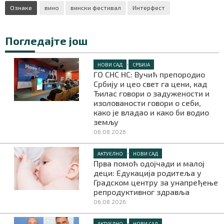
Ознаке
вино
вински фестивал
Интерфест
Погледајте још
•
НОВИ САД
СРБИЈА
ГО СНС НС: Вучић препородио
Србију и цео свет га цени, кад
Ђилас говори о задужености и
изолованости говори о себи,
како је владао и како би водио
земљу
06.08.2026.
•
АКТУЕЛНО
НОВИ САД
Прва помоћ одојчади и малој
деци: Едукација родитеља у
Градском центру за унапређење
репродуктивног здравља
06.08.2026.
•
АКТУЕЛНО
НОВИ САД