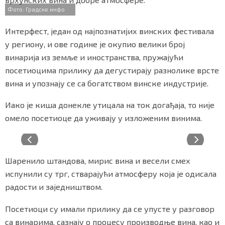
Фото: Градске инфо
Интерфест, један од најпознатијих винских фестивала
Маркетинг
|
Услови коришћења
|
Политика приват
у региону, и ове године је окупио велики број
винарија из земље и иностранства, пружајући
посетиоцима прилику да дегустирају разнолике врсте
ПРЕУЗМИТЕ НАШУ АПЛИКАЦИЈУ
вина и упознају се са богатством винске индустрије.
Иако је киша донекле утицала на ток догађаја, то није
омело посетиоце да уживају у изложеним винима.
Шаренило штандова, мирис вина и весели смех
испунили су трг, стварајући атмосферу која је одисала
радости и заједништвом.
Посетиоци су имали прилику да се упусте у разговор
са винарима, сазнају о процесу производње вина, као и