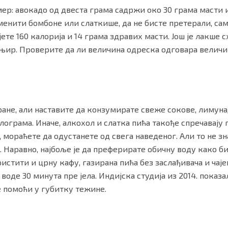
р: авокадо од двеста грама садржи око 30 грама масти и 
енити бомбоне или слаткише, да не бисте претерали, сам
јете 160 калорија и 14 грама здравих масти. Још је лакше 
ањир. Проверите да ли величина одреска одговара величи
ране, али наставите да конзумирате свеже сокове, лимуна
лограма. Иначе, алкохол и слатка пића такође спречавају 
мораћете да одустанете од свега наведеног. Али то не зн
. Наравно, најбоље је да преферирате обичну воду како б
истити и црну кафу, газирана пића без заслађивача и чаје
воде 30 минута пре јела. Индијска студија из 2014. показа
 помоћи у губитку тежине.