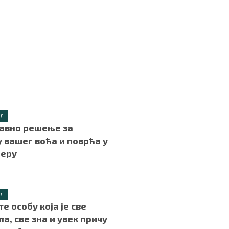
ИЛ
авно решење за
 вашег воћа и поврћа у
еру
ИЛ
е особу која је све
а, све зна и увек причу