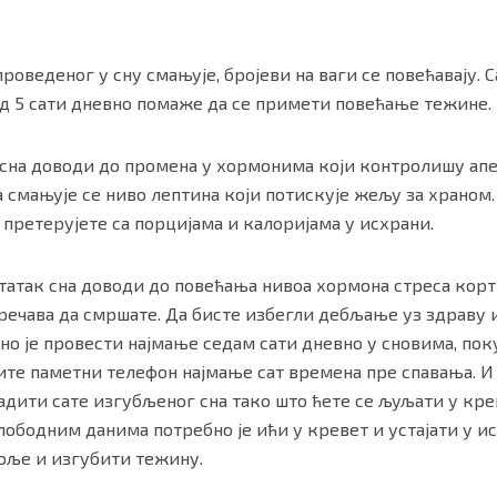
роведеног у сну смањује, бројеви на ваги се повећавају. 
од 5 сати дневно помаже да се примети повећање тежине.
 сна доводи до промена у хормонима који контролишу апе
 а смањује се ниво лептина који потискује жељу за храном.
претерујете са порцијама и калоријама у исхрани.
татак сна доводи до повећања нивоа хормона стреса корти
пречава да смршате. Да бисте избегли дебљање уз здраву
о је провести најмање седам сати дневно у сновима, пок
тите паметни телефон најмање сат времена пре спавања. И
дити сате изгубљеног сна тако што ћете се љуљати у кре
лободним данима потребно је ићи у кревет и устајати у и
оље и изгубити тежину.