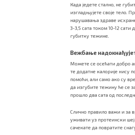
Када једете стално, не губ
изгладњујете своје тело. П
нарушавања здраве исхране,
3-3,5 сата током 10-12 сати
губитку тежине.
Вежбање надокнађује
Можете се осећати добро ак
те додатне калорије нису п
помоћи, али само ако су вр
да изгубите тежину ће се з
прошло два сата од последњ
Слично правило важи и за в
уживати уз протеински шејк
сачекате да повратите снаг