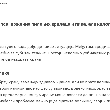
газин
ипса, пржених пилећих крилаца и пива, али кило
ма тужно када дође до такве ситуације. Међутим, вреди 
требно за губитак тежине. Постоји неколико уобичајених 
те од нездраве хране.
ности
|
О нама
лике
рзу храну замењују здравом храном, али не прате величи
ебом намирница, као што су авокадо, црвено месо, ораси и
да прекомерно конзумирање може довести до вишка кало
избегли проблеме, важно је да пратите величину својих п