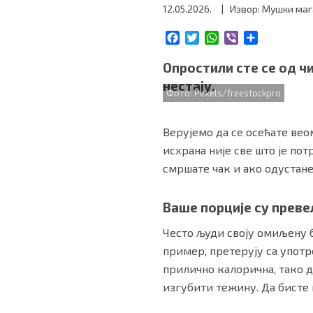
12.05.2026.
| Извор: Мушки ма
БИЗНИС
F
T
W
V
S
a
w
h
i
h
redakcija@gradskeinfo.rs
c
i
a
b
a
Опростили сте се од ч
e
t
t
e
r
нестају.
b
t
s
r
e
Фото: Pexels/freestockpro
o
e
A
ПРАТИТЕ НАС
o
r
p
Верујемо да се осећате вео
k
p
исхрана није све што је по
смршате чак и ако одустане
Маркетинг
|
Услови коришћења
|
Политика приват
Ваше порције су преве
Често људи своју омиљену б
ПРЕУЗМИТЕ НАШУ АПЛИКАЦИЈУ
пример, претерују са употр
прилично калорична, тако 
изгубити тежину. Да бисте 