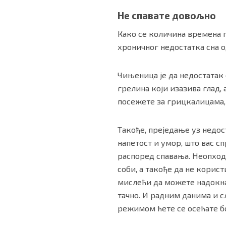
Не спавате довољно
Како се количина времена п
хроничног недостатка сна 
Чињеница је да недостатак
грелина који изазива глад,
посежете за грицкалицама, 
Такође, преједање уз недос
напетост и умор, што вас с
распоред спавања. Неопходн
соби, а такође да не корис
мислећи да можете надокна
тачно. И радним данима и с
режимом ћете се осећате б