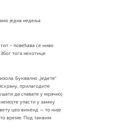
Само једна недеља
тит – повећава се ниво
 Због тога нехотице
зола. Буквално „једете“
 исхрану, прилагодите
ушати да спавате у мрачној
 немојте упасти у замку
вету цео викенд — то није
сто време. Под таквим