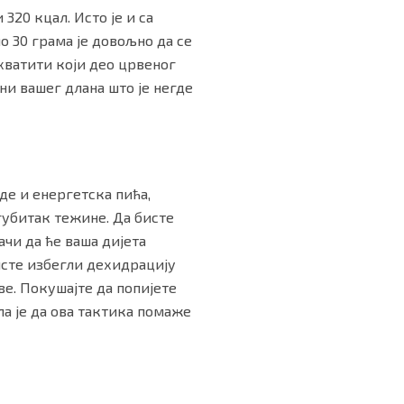
320 кцал. Исто је и са
о 30 грама је довољно да се
схватити који део црвеног
ни вашег длана што је негде
де и енергетска пића,
губитак тежине. Да бисте
ачи да ће ваша дијета
исте избегли дехидрацију
ве. Покушајте да попијете
ла је да ова тактика помаже