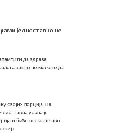
грами једноставно не
запамтити да здрава
разлога зашто не можете да
ну својих порција. На
 сир. Таква храна је
рија и биће веома тешко
орција.