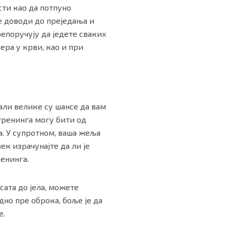
сти као да потпуно
је доводи до преједања и
епоручују да једете сваких
ера у крви, као и при
али велике су шансе да вам
 тренинга могу бити од
а. У супротном, ваша жеља
ек израчунајте да ли је
ренинга.
сата до јела, можете
но пре оброка, боље је да
е.