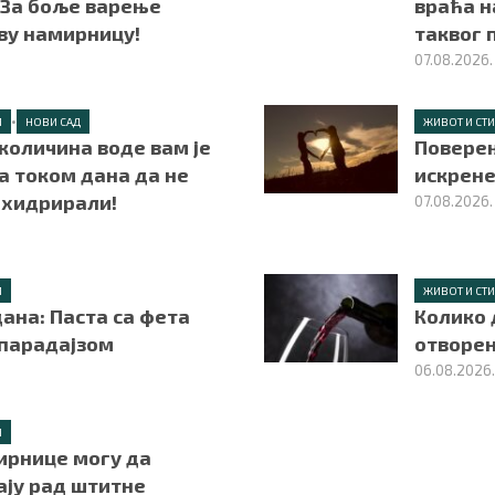
 За боље варење
враћа н
ву намирницу!
таквог
07.08.2026.
•
Л
НОВИ САД
ЖИВОТ И СТ
 количина воде вам је
Поверењ
а током дана да не
искрене
ехидрирали!
07.08.2026.
Л
ЖИВОТ И СТ
ана: Паста са фета
Колико 
 парадајзом
отворен
06.08.2026
Л
ирнице могу да
ју рад штитне