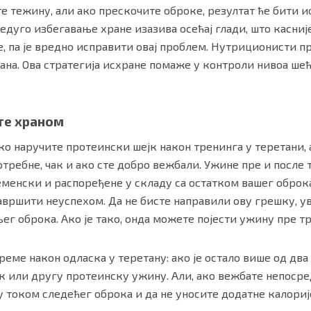
ите тежину, али ако прескочите оброке, резултат ће бити и
редуго избегавање хране изазива осећај глади, што касни
 па је вредно исправити овај проблем. Нутриционисти пр
 дана. Ова стратегија исхране помаже у контроли нивоа шећ
те храном
о наручите протеински шејк након тренинга у теретани, 
отребне, чак и ако сте добро вежбали. Ужине пре и после
еменски и распоређене у складу са остатком вашег оброк
авршити неуспехом. Да не бисте направили ову грешку, ув
ег оброка. Ако је тако, онда можете појести ужину пре т
реме након одласка у теретану: ако је остало више од два 
 или другу протеинску ужину. Али, ако вежбате непосред
у током следећег оброка и да не уносите додатне калориј