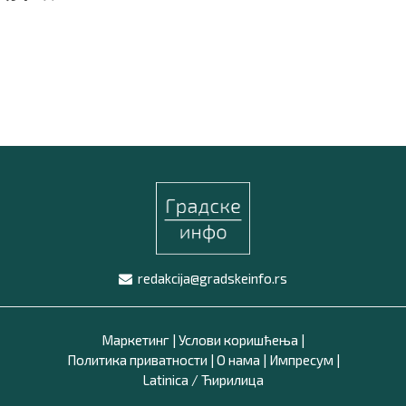
redakcija@gradskeinfo.rs
Маркетинг
|
Услови коришћења
|
Политика приватности
|
О нама
|
Импресум
|
Latinica /
Ћирилица