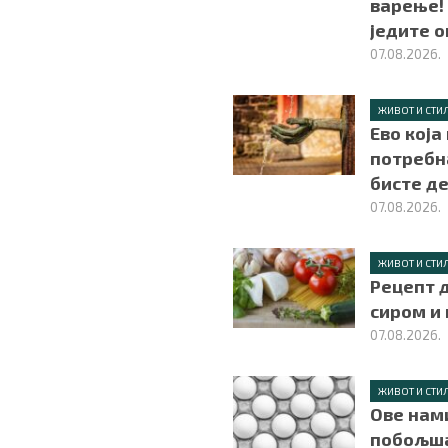
варење!
једите о
07.08.2026.
ЖИВОТ И СТИ
Ево која
потребн
бисте д
07.08.2026.
ЖИВОТ И СТИ
Рецепт д
сиром и
07.08.2026.
ЖИВОТ И СТИ
Ове нам
побољша