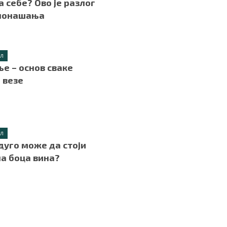
а себе? Ово је разлог
 понашања
ИЛ
е – основ сваке
 везе
ИЛ
дуго може да стоји
а боца вина?
.