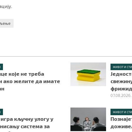
цију.
љење
Л
ЖИВОТ И СТ
це које не треба
Jедност
и ако желите да имате
свежину
ан
фрижид
07.08.2026.
Л
ЖИВОТ И СТ
игра кључну улогу у
Познајет
нисању система за
доживел