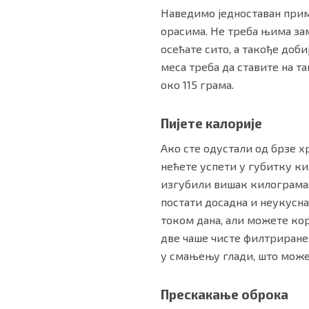
Наведимо једноставан приме
орасима. Не треба њима зам
осећате сито, а такође доби
меса треба да ставите на т
око 115 грама.
Пијете калорије
Ако сте одустали од брзе х
нећете успети у губитку ки
изгубили вишак килограма, 
постати досадна и неукусна
током дана, али можете кор
две чаше чисте филтриране 
у смањењу глади, што може
Прескакање оброка