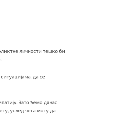
нфликтне личности тешко би
.
 ситуацијама, да се
патију. Зато ћемо данас
ету, услед чега могу да