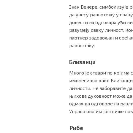
Знак Венере, симболизује р
да унесу равнотежу у сваку
довести на одговарајући ни
разумеју сваку личност. Ко
партнер задовољан и срећан
равнотежу.
Близанци
Много је ствари по којима 
импресивно како Близанци м
личности. Не заборавите д
њихова духовност може да 
одмах да одговоре на разли
Управо ово им још више пом
Рибе