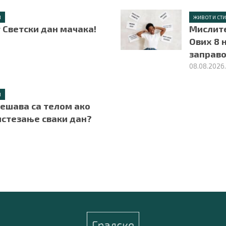
Л
ЖИВОТ И СТ
т Светски дан мачака!
Мислите
Ових 8 
заправо
08.08.2026
Л
дешава са телом ако
истезање сваки дан?