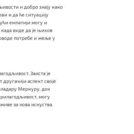
дљивости и добро знају како
ови и да ће ситуацију
јући емпатији могу и
 када виде да је њихов
доводе потребе и жеље у
лагодљивост. Заиста је
 другачији аспект своје
 владару Меркуру, док
прилагодљивост, могу
 живе за нова искуства.