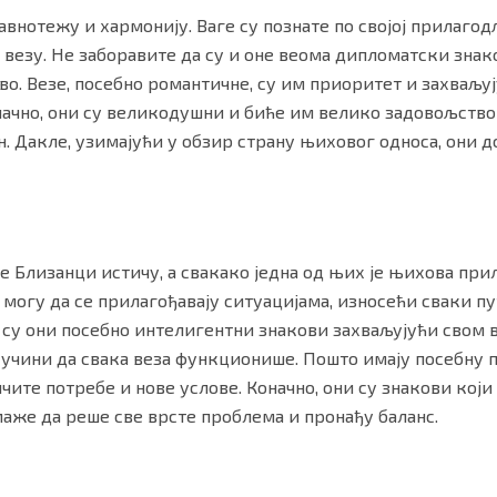
авнотежу и хармонију. Ваге су познате по својој прилаго
 везу. Не заборавите да су и оне веома дипломатски знак
во. Везе, посебно романтичне, су им приоритет и захваљу
начно, они су великодушни и биће им велико задовољство
. Дакле, узимајући у обзир страну њиховог односа, они 
се Близанци истичу, а свакако једна од њих је њихова при
огу да се прилагођавају ситуацијама, износећи сваки пут
а су они посебно интелигентни знакови захваљујући свом
учини да свака веза функционише. Пошто имају посебну 
чите потребе и нове услове. Коначно, они су знакови који
аже да реше све врсте проблема и пронађу баланс.