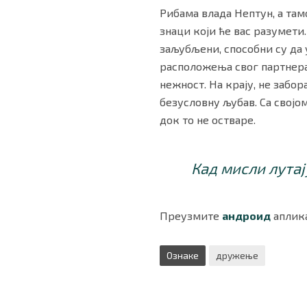
Рибама влада Нептун, а там
знаци који ће вас разумети
заљубљени, способни су да 
расположења свог партнера
нежност. На крају, не забо
безусловну љубав. Са својо
док то не остваре.
Кад мисли лутај
Преузмите
андроид
аплика
Ознаке
дружење