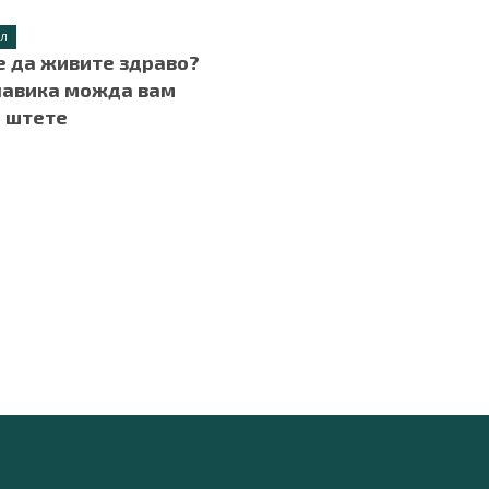
ИЛ
 да живите здраво?
навика можда вам
 штете
.