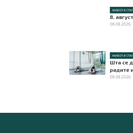
ЖИВОТ И СТИ
8. авгус
08.08.2026.
ЖИВОТ И СТИ
Шта се 
радите 
08.08.2026.