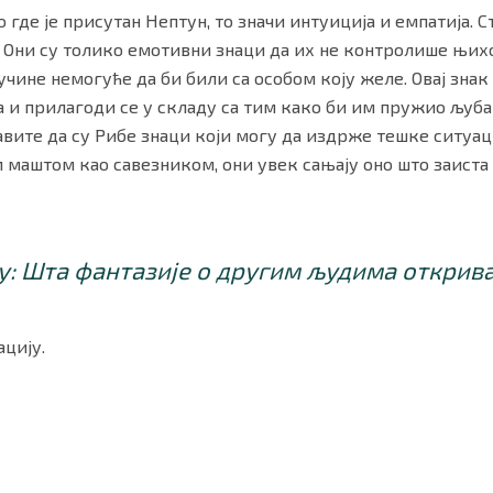
о где је присутан Нептун, то значи интуиција и емпатија. 
. Они су толико емотивни знаци да их не контролише њихо
учине немогуће да би били са особом коју желе. Овај зна
 и прилагоди се у складу са тим како би им пружио љуба
равите да су Рибе знаци који могу да издрже тешке ситуа
м маштом као савезником, они увек сањају оно што заиста 
у: Шта фантазије о другим људима открива
цију.