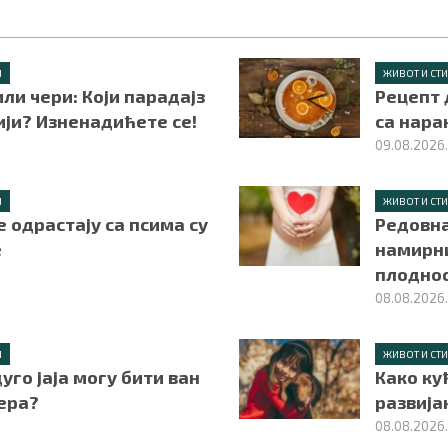
Л
ЖИВОТ И СТ
ли чери: Који парадајз
Рецепт 
ији? Изненадићете се!
са нар
09.08.2026
Л
ЖИВОТ И СТ
е одрастају са псима су
Редовна
е
намирн
плодно
08.08.2026
Л
ЖИВОТ И СТ
уго јаја могу бити ван
Како ку
ера?
развија
08.08.2026