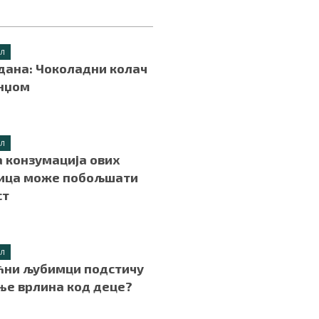
ИЛ
дана: Чоколадни колач
анџом
.
ИЛ
 конзумација ових
ица може побољшати
ст
.
ИЛ
ћни љубимци подстичу
ње врлина код деце?
.