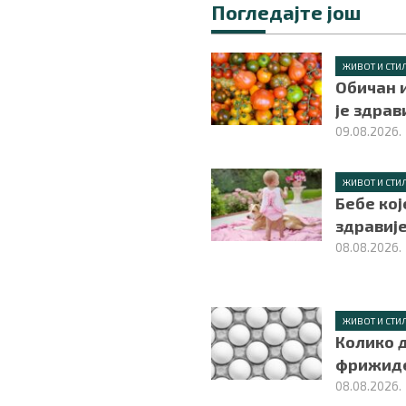
Погледајте још
ЖИВОТ И СТИ
Обичан и
је здрав
09.08.2026.
ЖИВОТ И СТИ
Бебе кој
здравиј
08.08.2026.
ЖИВОТ И СТИ
Колико д
фрижид
08.08.2026.