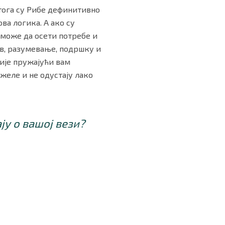
Стога су Рибе дефинитивно
ва логика. А ако су
к може да осети потребе и
в, разумевање, подршку и
ције пружајући вам
желе и не одустају лако
ју о вашој вези?