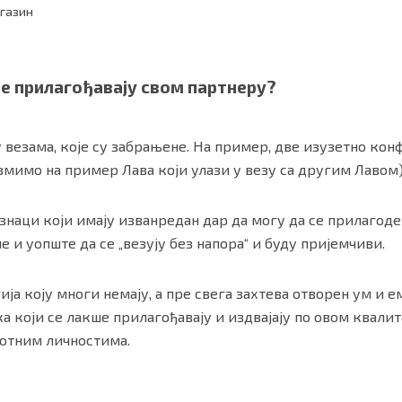
агазин
ље прилагођавају свом партнеру?
 везама, које су забрањене. На пример, две изузетно ко
узмимо на пример Лава који улази у везу са другим Лавом)
 знаци који имају изванредан дар да могу да се прилагоде
 и уопште да се „везују без напора“ и буду пријемчиви.
ности
|
О нама
ја коју многи немају, а пре свега захтева отворен ум и ем
а који се лакше прилагођавају и издвајају по овом квалит
протним личностима.