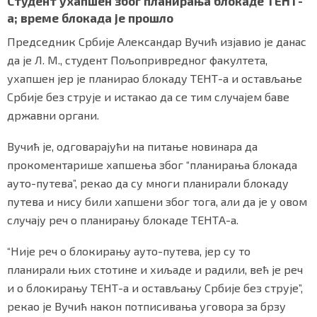
Студент ухапшен због планирања блокаде ТЕНТ-
а; време блокада је прошло
Председник Србије Александар Вучић изјавио је данас
да је Л. М., студент Пољопривредног факултета,
ухапшен јер је планирао блокаду ТЕНТ-а и остављање
Србије без струје и истакао да се тим случајем баве
државни органи.
Вучић је, одговарајући на питање новинара да
прокоментарише хапшења због “планирања блокада
ауто-путева”, рекао да су многи планирали блокаду
путева и нису били хапшени због тога, али да је у овом
случају реч о планирању блокаде ТЕНТА-а.
“Није реч о блокирању ауто-путева, јер су то
планирали њих стотине и хиљаде и радили, већ је реч
и о блокирању ТЕНТ-а и остављању Србије без струје”,
рекао је Вучић након потписивања уговора за брзу