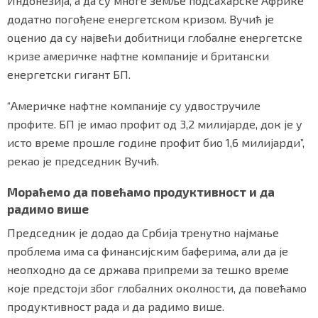
Индонезија, а да су многе земље подсахарске Африке
додатно погођене енергетском кризом. Вучић је
оценио да су највећи добитници глобалне енергетске
кризе америчке нафтне компаније и британски
енергетски гигант БП.
“Америчке нафтне компаније су удвостручиле
профите. БП је имао профит од 3,2 милијарде, док је у
исто време прошле године профит био 1,6 милијарди”,
рекао је председник Вучић.
Мораћемо да повећамо продуктивност и да
радимо више
Председник је додао да Србија тренутно најмање
проблема има са финансијским баферима, али да је
неопходно да се држава припреми за тешко време
које предстоји због глобалних околности, да повећамо
продуктивност рада и да радимо више.