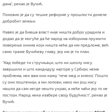
дана”, рекао је Вучић.
Поновио је да су тешке реформе у прошлости донеле
добробит земљи.
Навео је да бивша власт није ништа добро урадила и
додао да је могуће да ће народ на изборима пружити
поверење онима који ништа неће да им предложе, већ
само траже Вучићеву главу, јер им је то план.
“Кад победе ти стручњаци, што ни школу нису
завршили и што кандидују најгоре у Србији, нема
проблема, нек вам они кажу ‘тече мед и млеко’. Пошто
су они поштенији, а ми лопови, иако ми још нису
нашли да сам негде нешто украо, а неће наћи јер то не
постоји. Народ нека изабере своју будућност”, рекао је
Вучић.