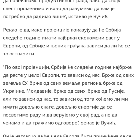
да повећавамо продуктивност рада, како да своју
свест променимо и како да разумемо да нам је
потребно да радимо више”, истакао је Вучић.
Рекао је да, иако пројекције показују да ће Србија
следеће године имати најбржи економски раст у
Европи, од Србије и њених грађана зависи да ли ће се
то остварити.
“По овој пројекцији, Србија ће следеће године најбрже
да расте у целој Европи, то зависи од нас. Брже од свих
земаља ЕУ, брже од свих земаља региона, брже од
Украјине, Молдавије, брже од свих, брже од Русије,
али то зависи од нас, то зависи од тога хоћемо ли ми
имати довољно снаге, довољно енергије да се
посветимо раду и да верујемо у свој рад, а не да
чекамо и да тражимо одговоре”, рекао је Вучић.
Он је нагласио да ће цела Европа бити принуђена да се