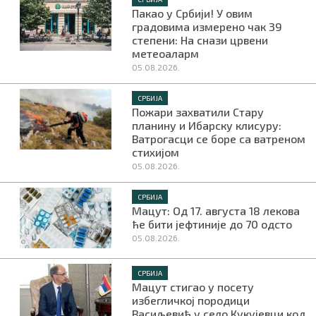
Пакао у Србији! У овим
градовима измерено чак 39
степени: На снази црвени
метеоаларм
05.08.2026.
СРБИЈА
Пожари захватили Стару
планину и Ибарску клисуру:
Ватрогасци се боре са ватреном
стихијом
05.08.2026.
СРБИЈА
Мацут: Од 17. августа 18 лекова
ће бити јефтиније до 70 одсто
05.08.2026.
СРБИЈА
Мацут стигао у посету
избегличкој породици
Васиљевић у село Кукујевци код