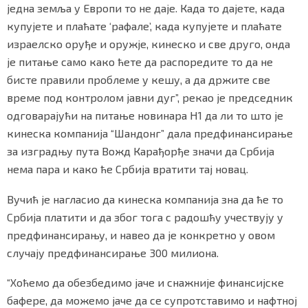
једна земља у Европи то не даје. Када то дајете, када
купујете и плаћате ‘рафале’, када купујете и плаћате
израелско оруђе и оружје, кинеско и све друго, онда
је питање само како ћете да распоредите то да не
бисте правили проблеме у кешу, а да држите све
време под контролом јавни дуг”, рекао је председник
одговарајући на питање новинара Н1 да ли то што је
кинеска компанија “Шандонг” дала предфинансирање
за изградњу пута Вожд Карађорђе значи да Србија
нема пара и како ће Србија вратити тај новац.
Вучић је нагласио да кинеска компанија зна да ће то
Србија платити и да због тога с радошћу учествују у
предфинансирању, и навео да је конкретно у овом
случају предфинансирање 300 милиона.
“Хоћемо да обезбедимо јаче и снажније финансијске
бафере, да можемо јаче да се супротставимо и нафтној