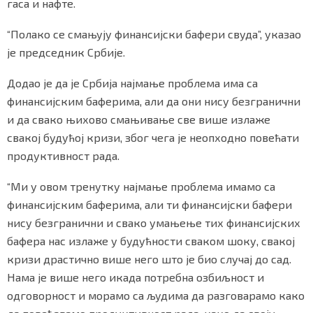
гаса и нафте.
“Полако се смањују финансијски бафери свуда”, указао
је председник Србије.
Додао је да је Србија најмање проблема има са
финансијским баферима, али да они нису безгранични
и да свако њихово смањивање све више излаже
свакој будућој кризи, због чега је неопходно повећати
продуктивност рада.
“Ми у овом тренутку најмање проблема имамо са
финансијским баферима, али ти финансијски бафери
нису безгранични и свако умањење тих финансијских
бафера нас излаже у будућности сваком шоку, свакој
кризи драстично више него што је био случај до сад.
Нама је више него икада потребна озбиљност и
одговорност и морамо са људима да разговарамо како