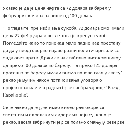
Указао је да је цена нафте са 72 долара за барел у
фебруару скочила на више од 100 долара.
“Погледајте, пре избијања сукоба, 72 долара смо имали
цену 27. фебруара и после тога је кренуо сукоб.
Погледајте како то понекад мало падне кад престану
да дају неодговорне изјаве разни политичари, али се
онда опет врати. Држи се на стабилно високом нивоу
од преко 100 долара по барелу. На преко 125 долара
просечно по барелу имали бисмо поново глад у свету”,
рекао је Вучић након потписивања уговора о
пројектовању и изградњи брзе саобраћајнице “Вожд
Карађорђе”.
Он је навео да је јуче имао видео разговоре са
светским и европским лидерима који су, како је
рекао, веома забринути јер се полако смањују резерве