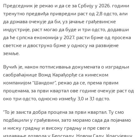
Председник је рекао и да се за Србију у 2026. години
тренутно предвиђа привредни раст од 2,8 одсто, али
да држава очекује да би, уз јачање грађевинске
индустрије, раст могао да буде и три одсто, додавши
да ће српска економија у 2027. расти брже од просека
светске и двоструко брже у односу на развијене
земље.
Вучић је, након потписивања докумената о изградњи
саобраћајнице Вожд Карађорђе са кинеском
компанијом “Шандонг”, рекао да се, према првим
проценама, за први квартал ове године очекује раст од
око три одсто, односно између 3,0 и 3,1 одсто.
“То је заиста добра процена за први квартал. Ту смо
подбацили у грађевини, зато морамо сада да појачамо
и ниску градњу и високу градњу и пре свега
издавање дозвола у Београду, Новом Саду, Крагујевцу