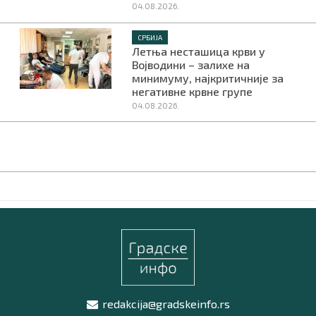
04.08.2026.
СРБИЈА
Летња несташица крви у
Војводини – залихе на
минимуму, најкритичније за
негативне крвне групе
04.08.2026.
redakcija@gradskeinfo.rs