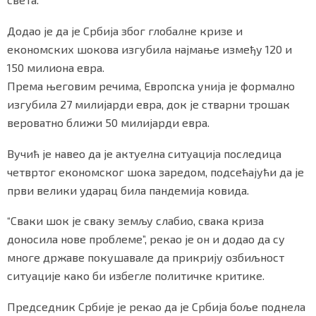
Додао је да је Србија због глобалне кризе и
економских шокова изгубила најмање између 120 и
150 милиона евра.
Према његовим речима, Европска унија је формално
изгубила 27 милијарди евра, док је стварни трошак
вероватно ближи 50 милијарди евра.
Вучић је навео да је актуелна ситуација последица
четвртог економског шока заредом, подсећајући да је
први велики ударац била пандемија ковида.
“Сваки шок је сваку земљу слабио, свака криза
доносила нове проблеме”, рекао је он и додао да су
многе државе покушавале да прикрију озбиљност
ситуације како би избегле политичке критике.
Председник Србије је рекао да је Србија боље поднела