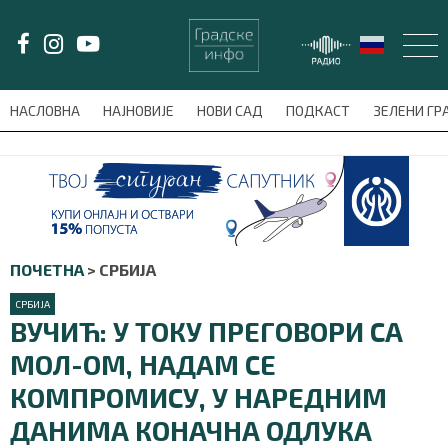
LAT/
ЋИР
НАСЛОВНА
НАЈНОВИЈЕ
НОВИ САД
ПОДКАСТ
ЗЕЛЕНИ Г
avni-meni'); $this_item = current( wp_filter_object_list( $menu_items,
НАСЛОВНА
НАЈНОВИЈЕ
ПОЧЕТНА
>
СРБИЈА
НОВИ САД
СРБИЈА
ВУЧИЋ: У ТОКУ ПРЕГОВОРИ СА
ПОДКАСТ
МОЛ-ОМ, НАДАМ СЕ
ЗЕЛЕНИ ГРАД
КОМПРОМИСУ, У НАРЕДНИМ
ВИДЕО
ДАНИМА КОНАЧНА ОДЛУКА