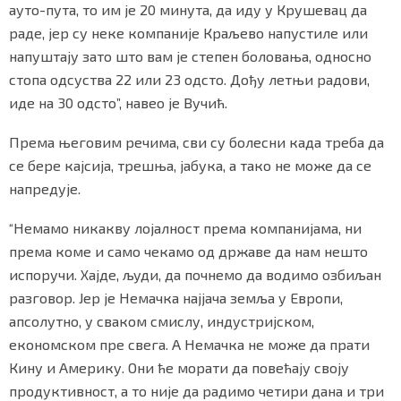
ауто-пута, то им је 20 минута, да иду у Крушевац да
раде, јер су неке компаније Краљево напустиле или
напуштају зато што вам је степен боловања, односно
стопа одсуства 22 или 23 одсто. Дођу летњи радови,
иде на 30 одсто”, навео је Вучић.
Према његовим речима, сви су болесни када треба да
се бере кајсија, трешња, јабука, а тако не може да се
напредује.
“Немамо никакву лојалност према компанијама, ни
према коме и само чекамо од државе да нам нешто
испоручи. Хајде, људи, да почнемо да водимо озбиљан
разговор. Јер је Немачка најјача земља у Европи,
апсолутно, у сваком смислу, индустријском,
економском пре свега. А Немачка не може да прати
Кину и Америку. Они ће морати да повећају своју
продуктивност, а то није да радимо четири дана и три