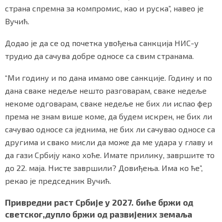
страна спремна за компромис, као и руска”, навео је
Вучић.
Додао је да се од почетка увођења санкција НИС-у
трудио да сачува добре односе са свим странама.
“Ми годину и по дана имамо ове санкције. Годину и по
дана сваке недеље нешто разговарам, сваке недеље
некоме одговарам, сваке недеље не бих ли испао фер
према не знам више коме, да будем искрен, не бих ли
сачувао односе са једнима, не бих ли сачувао односе са
другима и свако мисли да може да ме удара у главу и
да гази Србију како хоће. Имате прилику, завршите то
до 22. маја. Нисте завршили? Довиђења. Има ко ће”,
рекао је председник Вучић.
Привредни раст Србије у 2027. биће бржи од
светског,дупло бржи од развијених земаља