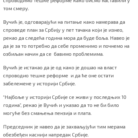
спроводимо тешке реформе како бисмо наставили у
том смеру.
Вучић је, одговарајући на питање како намерава да
спроведе план за Србију у пет тачака који је изнео,
рекао да следећа година мора да буде боља. Навео је
да је за то потребно да себе променимо и почнемо на
озбиљан начин да се бавимо проблемима.
Вучић је истакао да је од како је дошао на власт
спроводио тешке реформе и да ће оне остати
забележене у историји Србије.
“Најбоље у историји Србије се живи у последњих 10
година”, рекао је Вучић и указао да то не би било
могуће без смањења пензија и плата.
Председник је навео да је захваљујући тим мерама
обезбеђен каснији напредак Србије.