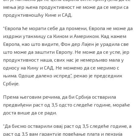
мења јер њена продуктивност не може да се мери са
продуктивношћу Кине и САД.
“Европа ће морати себе да промени, Европа не може да
издржи утакмицу са Кином и Америком. Кад кажем
Европа, као што видите, Фон дер Лајен је урадила све
што може да заштити Европу. Не може да се успе, јер
продуктивност наша, свих нас је немерљиво мала у
односу на Кину и САД. Не можемо да се меримо с
њима. Одоше далеко испред”, рекао је председник
Србије.
Према његовим речима, да би Србија остварила
предвиђени раст од 3,5 одсто следеће године, мораће
доста више да се ради.
“Да бисмо остварили овај раст од 3,5 следеће године, а
раст од 3,5 вам гарантује повећање плата и пензија