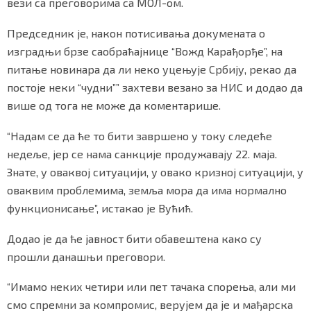
вези са преговорима са МОЛ-ом.
Председник је, након потисивања докумената о
изградњи брзе саобраћајнице “Вожд Карађорђе”, на
Маркетинг
|
Услови коришћења
|
Политика приват
питање новинара да ли неко уцењује Србију, рекао да
постоје неки “чудни”” захтеви везано за НИС и додао да
више од тога не може да коментарише.
ПРЕУЗМИТЕ НАШУ АПЛИКАЦИЈУ
“Надам се да ће то бити завршено у току следеће
недеље, јер се нама санкције продужавају 22. маја.
Знате, у оваквој ситуацији, у овако кризној ситуацији, у
оваквим проблемима, земља мора да има нормално
функционисање”, истакао је Вућић.
Додао је да ће јавност бити обавештена како су
прошли данашњи преговори.
“Имамо неких четири или пет тачака спорења, али ми
смо спремни за компромис, верујем да је и мађарска