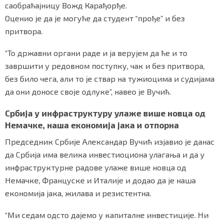
саобраћајницу Вожд Карађорђе.
Оценио је да је могуће да студент “прође” и без
притвора.
“То државни органи раде и ја верујем да ће и то
завршити у редовном поступку, чак и без притвора,
без било чега, али то је ствар на тужиоцима и судијама
да они доносе своје одлуке”, навео је Вучић.
Србија у инфраструктуру улаже више новца од
Немачке, наша економија јака и отпорна
Председник Србије Александар Вучић изјавио је данас
да Србија има велика инвестиоциона улагања и да у
инфраструктурне радове улаже више новца од
Немачке, Француске и Италије и додао да је наша
економија јака, жилава и резистентна.
“Ми седам одсто дајемо у капиталне инвестиције. Ни