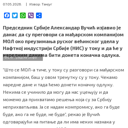
07.05.2026.
| Извор: Танјуг
СПЕЦИЈАЛИ
F
T
W
V
S
БЛОГ
a
w
h
i
h
c
i
a
b
a
Председник Србије Александар Вучић изјавио је
СРБИЈА
e
t
t
e
r
данас да су преговори са мађарском компанијом
b
t
s
r
e
МОЛ око преузимања руског већинског удела у
o
e
A
СВЕТ
Нафтној индустрији Србије (НИС) у току и да ће у
o
r
p
наредним данима бити донета коначна одлука.
k
p
ЖИВОТ И СТИЛ
Фото: Градске инфо
“Што се МОЛ-а тиче, у току су разговори са мађарском
СПОРТ
компанијом, баш у овом тренутку су у току. Чекамо
БИЗНИС
наредне дане и тада ћемо донети коначну одлуку.
Некима се учинило да могу да нас уцењују и да
можемо да прихватамо решења која су за Србију
redakcija@gradskeinfo.rs
неприхватљива. Ја се надам компромису, ако га буде
буде, ако га не буде, не буде”, рекао је Вучић
одговарајући на питање да ли има неких назнака у
ПРАТИТЕ НАС