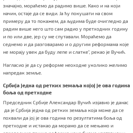
значајно, мораћемо да радимо више. Како и на који
начин, остаје да се види. Ја ћу покушати на свом
примеру да то покажем, да људима буде очигледно да
радим више него што сам радио у претходних годину
и по или две, јер су ме спутавали. Мораћемо да
седнемо и да разговарамо и о другим реформама које
не морају увек да буду лепе и слатке”, рекао је Вучић.
Нагласио је да су реформе неоходне уколико желимо
напредак земље.
Србија једна од ретких земаља којој је ова година
боља од претходне
Председник Србије Александар Вучић изјавио је данас
да је Србија једна од ретких земаља која може да се
похвали да јој је ова година по резултатима боља од
претходне и истакао да морамо да се мењамо и