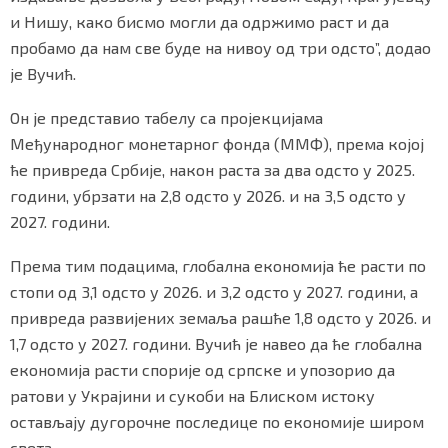
и Нишу, како бисмо могли да одржимо раст и да
пробамо да нам све буде на нивоу од три одсто”, додао
је Вучић.
Он је представио табелу са пројекцијама
Међународног монетарног фонда (ММФ), према којој
ће привреда Србије, након раста за два одсто у 2025.
години, убрзати на 2,8 одсто у 2026. и на 3,5 одсто у
2027. години.
Према тим подацима, глобална економија ће расти по
стопи од 3,1 одсто у 2026. и 3,2 одсто у 2027. години, а
привреда развијених земаља рашће 1,8 одсто у 2026. и
1,7 одсто у 2027. години. Вучић је навео да ће глобална
економија расти спорије од српске и упозорио да
ратови у Украјини и сукоби на Блиском истоку
остављају дугорочне последице по економије широм
света.