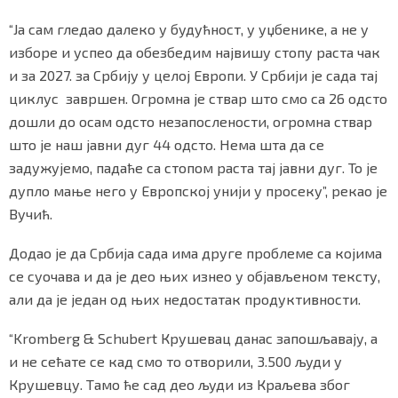
“Ја сам гледао далеко у будућност, у уџбенике, а не у
изборе и успео да обезбедим највишу стопу раста чак
и за 2027. за Србију у целој Европи. У Србији је сада тај
циклус завршен. Огромна је ствар што смо са 26 одсто
дошли до осам одсто незапослености, огромна ствар
што је наш јавни дуг 44 одсто. Нема шта да се
задужујемо, падаће са стопом раста тај јавни дуг. То је
дупло мање него у Европској унији у просеку”, рекао је
Вучић.
Додао је да Србија сада има друге проблеме са којима
се суочава и да је део њих изнео у објављеном тексту,
али да је један од њих недостатак продуктивности.
“Kromberg & Schubert Крушевац данас запошљавају, а
и не сећате се кад смо то отворили, 3.500 људи у
Крушевцу. Тамо ће сад део људи из Краљева због