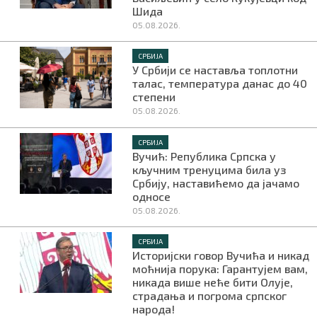
Шида
05.08.2026.
СРБИЈА
У Србији се наставља топлотни
талас, температура данас до 40
степени
05.08.2026.
СРБИЈА
Вучић: Република Српска у
кључним тренуцима била уз
Србију, наставићемо да јачамо
односе
05.08.2026.
СРБИЈА
Историјски говор Вучића и никад
моћнија порука: Гарантујем вам,
никада више неће бити Олује,
страдања и погрома српског
народа!