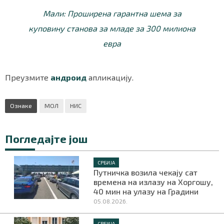
Мали: Проширена гарантна шема за
куповину станова за младе за 300 милиона
евра
Преузмите
андроид
апликацију.
Ознаке
МОЛ
НИС
Погледајте још
СРБИЈА
Путничка возила чекају сат
времена на излазу на Хоргошу,
40 мин на улазу на Градини
05.08.2026.
СРБИЈА