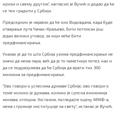
кризи и свему другом”, нагласио је Вучић и додао да ће
се тек градити у Србији.
Председник је најавио да ће око Видовдана, када буде
отварање пута Чачак-Краљево, бити потписан још
један велики уговор, за који неће бити
предфинансирања.
Указао је да то што Србија узима предфинансирање не
значи да нема пара, већ да је то паметнији потез, као и
да се подразумева да ће Србија да врати тих 300
милиона за предфинансирање.
“Ово говори о успесима државе Србије, ово говори о
томе колико је држава, колико је српска економија
жилава, отпорна. Уосталом, погледајте оцену ММФ-а,
нема строжије институције на свету”, истакао је Вучић.