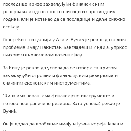
последице кризе захваљујући финансијским
резервама и одговорној политици из претходних
година, али је истакао да се последице и даље снажно
осећају.
Говорећи о ситуацији у Азији, Вучић је рекао да велике
проблеме имају Пакистан, Бангладеш и Индија, упркос
њиховом економском потенцијалу.
За Кину је рекао да успева да се избори са кризом
захваљујући огромним финансијским резервама и
снажним економским инструментима.
“Кина има новац, има финансијске инструменте и
готово неограничене резерве. Зато успева”, рекао је
Вучић.
Он је додао да проблеме имају и Јужна кореја, Јапан и