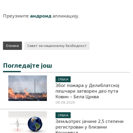
Преузмите
андроид
апликацију.
Маркетинг
|
Услови коришћења
|
Политика приват
Ознаке
Савет за националну безбедност
ПРЕУЗМИТЕ НАШУ АПЛИКАЦИЈУ
Погледајте још
СРБИЈА
Због пожара у Делиблатској
пешчари затворен део пута
Ковин – Бела Црква
08.08.2026.
СРБИЈА
Земљотрес јачине 2,5 степени
регистрован у близини
Крушевца