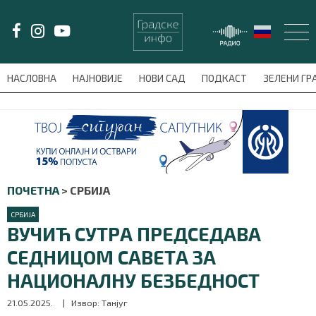
LAT/
ЋИР
НАСЛОВНА
НАЈНОВИЈЕ
НОВИ САД
ПОДКАСТ
ЗЕЛЕНИ Г
avni-meni'); $this_item = current( wp_filter_object_list( $menu_items,
НАСЛОВНА
НАЈНОВИЈЕ
ПОЧЕТНА
>
СРБИЈА
НОВИ САД
СРБИЈА
ВУЧИЋ СУТРА ПРЕДСЕДАВА
ПОДКАСТ
СЕДНИЦОМ САВЕТА ЗА
ЗЕЛЕНИ ГРАД
НАЦИОНАЛНУ БЕЗБЕДНОСТ
ВИДЕО
21.05.2025.
| Извор: Танјуг