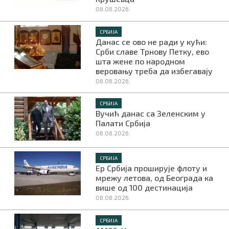
08.08.2026.
СРБИЈА
Данас се ово не ради у кући:
Срби славе Трнову Петку, ево
шта жене по народном
веровању треба да избегавају
08.08.2026.
СРБИЈА
Вучић данас са Зеленским у
Палати Србија
08.08.2026.
СРБИЈА
Ер Србија проширује флоту и
мрежу летова, од Београда ка
више од 100 дестинација
08.08.2026.
СРБИЈА