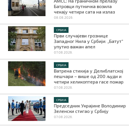
АМСС: На граничном прелазу
Батровци путничка возила
чекају четири сата на излаз
08.08.2026.
СРБИЈА
Први случајеви грознице
Западног Нила у Србији: „Батут“
упутио важан апел
07.08.2026.
СРБИЈА
Ватрена стихија у Делиблатској
пешчари – више од 200 људи и
четири хеликоптера гасе пожар
07.08.2026.
СРБИЈА
Председник Украјине Володимир
Зеленски стигао у Србију
07.08.2026.