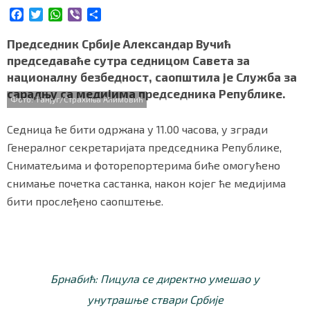
СПЕЦИЈАЛИ
F
T
W
V
S
a
w
h
i
h
c
i
a
b
a
Председник Србије Александар Вучић
БЛОГ
e
t
t
e
r
председаваће сутра седницом Савета за
b
t
s
r
e
СРБИЈА
националну безбедност, саопштила је Служба за
o
e
A
сарадњу са медијима председника Републике.
o
r
p
Фото: Танјуг/Страхиња Аћимовић
СВЕТ
k
p
Седница ће бити одржана у 11.00 часова, у згради
ЖИВОТ И СТИЛ
Генералног секретаријата председника Републике,
Сниматељима и фоторепортерима биће омогућено
СПОРТ
снимање почетка састанка, након којег ће медијима
БИЗНИС
бити прослеђено саопштење.
redakcija@gradskeinfo.rs
Брнабић: Пицула се директно умешао у
ПРАТИТЕ НАС
унутрашње ствари Србије