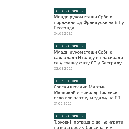
ОСТАЛИ СПОРТОВИ
Млади рукометаши Србије
поражени од Француске на ЕП у
Београду
04.08.2026.
ОСТАЛИ СПОРТОВИ
Млади рукометаши Србије
савладали Италију и пласирали
се у главну фазу ЕП у Београду
02.08.2026.
ОСТАЛИ СПОРТОВИ
Српски веслачи Мартин
Мачковић и Николај Пименов
освојили златну медаљу на ЕП
01.08.2026.
ОСТАЛИ СПОРТОВИ
Ђоковић потврдио да ће играти
на мастерсу у Синсинатију