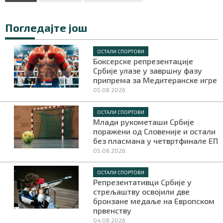
Погледајте још
ОСТАЛИ СПОРТОВИ
Боксерске репрезентације
Србије улазе у завршну фазу
припрема за Медитеранске игре
05.08.2026.
ОСТАЛИ СПОРТОВИ
Млади рукометаши Србије
поражени од Словеније и остали
без пласмана у четвртфинале ЕП
05.08.2026.
ОСТАЛИ СПОРТОВИ
Репрезентативци Србије у
стрељаштву освојили две
бронзане медаље на Европском
првенству
04.08.2026.