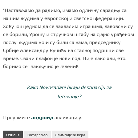
“Настављамо да радимо, имамо одличну сарадњу са
нашим људима у европској и светској федерацији.
Хоћу још једном да се захвалим играчима, лавовски су
се борили, Урошу и стручном штабу на сјајно урађеном
послу, људима који су били са нама, председнику
Србије Александру Вучићу на сталној подршци све
време. Сваки плафон је нови под. Није лако али, ето,
боримо се”, закључио је Јеленић.
Kako Novosađani biraju destinaciju za
letovanje?
Преузмите
андроид
апликацију.
Ознаке
Ватерполо
Олимпијске игре