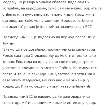
медаљу. То је моја морална обавеза. Када сам их
испраћао, на аеродрому, само сам му казао: ‘Борите се,
бићемо или пуковници или покојници’. Урош ми је
одговорио: ‘Бићемо пуковници’. Веровао је, био је
Маркетинг
|
Услови коришћења
|
Политика приват
оптимиста”, рекао је Јеленић за званични сајт ВСС.
Председник ВСС је подсетио на период после ОИ у
ПРЕУЗМИТЕ НАШУ АПЛИКАЦИЈУ
Токију.
“Знамо шта се догађало, променили смо селектора.
Рекао сам тада Стевановићу да ће бити тешко, јако
тешко. Ево, сада на крају, како све изгледа, треће
узастопно олимпијско злато за Србију. Континуитет
постоји, то је најважније. Три узастопна злата има у
ватерполу Мађарска, ми смо као Американци у
кошарци. Имамо седам у низу”, навео је Јеленић.
Председник ВСС је најавио да ће разговарати са
селектором Стевановићем коме је истекао уговор.