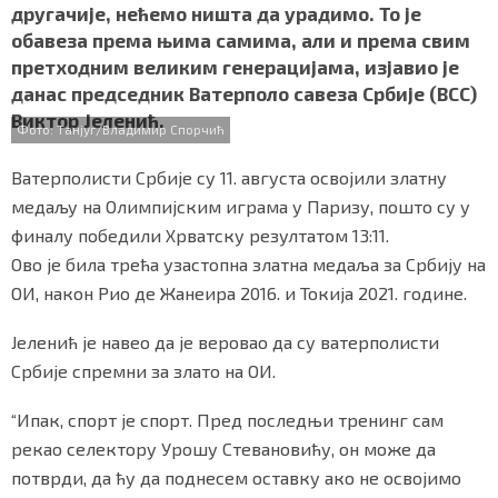
другачије, нећемо ништа да урадимо. То је
o
r
p
СПЕЦИЈАЛИ
обавеза према њима самима, али и према свим
k
p
претходним великим генерацијама, изјавио је
БЛОГ
данас председник Ватерполо савеза Србије (ВСС)
Виктор Јеленић.
СРБИЈА
Фото: Танјуг/Владимир Спорчић
СВЕТ
Ватерполисти Србије су 11. августа освојили златну
медаљу на Олимпијским играма у Паризу, пошто су у
ЖИВОТ И СТИЛ
финалу победили Хрватску резултатом 13:11.
Ово је била трећа узастопна златна медаља за Србију на
СПОРТ
ОИ, након Рио де Жанеира 2016. и Токија 2021. године.
БИЗНИС
Јеленић је навео да је веровао да су ватерполисти
Србије спремни за злато на ОИ.
redakcija@gradskeinfo.rs
“Ипак, спорт је спорт. Пред последњи тренинг сам
рекао селектору Урошу Стевановићу, он може да
ПРАТИТЕ НАС
потврди, да ћу да поднесем оставку ако не освојимо