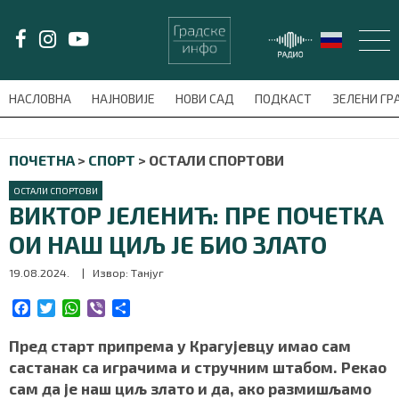
LAT/
ЋИР
НАСЛОВНА
НАЈНОВИЈЕ
НОВИ САД
ПОДКАСТ
ЗЕЛЕНИ Г
avni-meni'); $this_item = current( wp_filter_object_list( $menu_items,
ПОЧЕТНА
>
СПОРТ
>
ОСТАЛИ СПОРТОВИ
НАСЛОВНА
ОСТАЛИ СПОРТОВИ
НАЈНОВИЈЕ
ВИКТОР ЈЕЛЕНИЋ: ПРЕ ПОЧЕТКА
ОИ НАШ ЦИЉ ЈЕ БИО ЗЛАТО
НОВИ САД
19.08.2024.
| Извор: Танјуг
ПОДКАСТ
F
T
W
V
S
a
w
h
i
h
ЗЕЛЕНИ ГРАД
c
i
a
b
a
Пред старт припрема у Крагујевцу имао сам
e
t
t
e
r
састанак са играчима и стручним штабом. Рекао
ВИДЕО
b
t
s
r
e
сам да је наш циљ злато и да, ако размишљамо
o
e
A