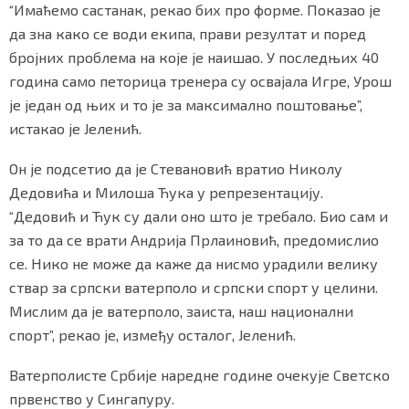
“Имаћемо састанак, рекао бих про форме. Показао је
да зна како се води екипа, прави резултат и поред
бројних проблема на које је наишао. У последњих 40
година само петорица тренера су освајала Игре, Урош
је један од њих и то је за максимално поштовање”,
истакао је Јеленић.
Он је подсетио да је Стевановић вратио Николу
Дедовића и Милоша Ћука у репрезентацију.
“Дедовић и Ћук су дали оно што је требало. Био сам и
за то да се врати Андрија Прлаиновић, предомислио
се. Нико не може да каже да нисмо урадили велику
ствар за српски ватерполо и српски спорт у целини.
Мислим да је ватерполо, заиста, наш национални
спорт”, рекао је, између осталог, Јеленић.
Ватерполисте Србије наредне године очекује Светско
првенство у Сингапуру.