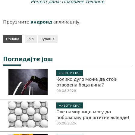
Рецепт дана: Поховане тиквице
Преузмите
андроид
апликацију.
Ознаке
јаја
кување
Погледајте још
ЖИВОТ И СТИЛ
Колико дуго може да стоји
отворена боца вина?
06.08.2026.
ЖИВОТ И СТИЛ
Ове намирнице могу да
побољшају рад штитне жлезде!
06.08.2026.