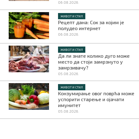
06.08.2026.
ЖИВОТ И СТИЛ
Рецепт дана: Сок за којим је
полудео интернет
06.08.2026.
ЖИВОТ И СТИЛ
Да ли знате колико дуго може
место да стоји замрзнуто у
замрзивачу?
05.08.2026.
ЖИВОТ И СТИЛ
Конзумирање овог поврћа може
успорити старење и ојачати
имунитет
05.08.2026.