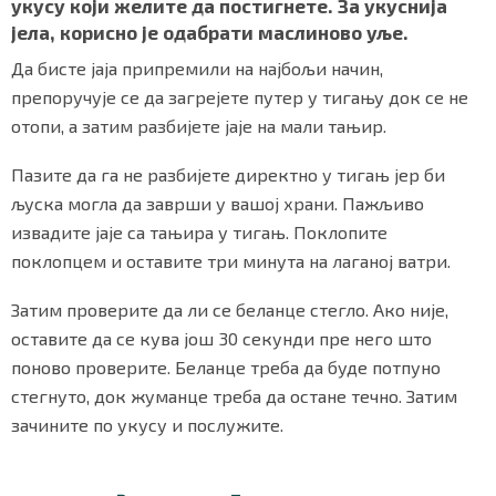
укусу који желите да постигнете. За укуснија
јела, корисно је одабрати маслиново уље.
Да бисте јаја припремили на најбољи начин,
Маркетинг
|
Услови коришћења
|
Политика приват
препоручује се да загрејете путер у тигању док се не
отопи, а затим разбијете јаје на мали тањир.
ПРЕУЗМИТЕ НАШУ АПЛИКАЦИЈУ
Пазите да га не разбијете директно у тигањ јер би
љуска могла да заврши у вашој храни. Пажљиво
извадите јаје са тањира у тигањ. Поклопите
поклопцем и оставите три минута на лаганој ватри.
Затим проверите да ли се беланце стегло. Ако није,
оставите да се кува још 30 секунди пре него што
поново проверите. Беланце треба да буде потпуно
стегнуто, док жуманце треба да остане течно. Затим
зачините по укусу и послужите.