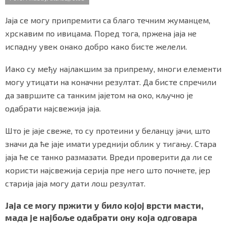
o
r
p
СПЕЦИЈАЛИ
k
p
Јаја се могу припремити са благо течним жуманцем,
БЛОГ
хрскавим по ивицама. Поред тога, пржена јаја не
испадну увек онако добро како бисте желели.
СРБИЈА
Иако су међу најлакшим за припрему, многи елементи
СВЕТ
могу утицати на коначни резултат. Да бисте спречили
да завршите са танким јајетом на око, кључно је
ЖИВОТ И СТИЛ
одабрати најсвежија јаја.
СПОРТ
Што је јаје свеже, то су протеини у беланцу јачи, што
значи да ће јаје имати уреднији облик у тигању. Стара
БИЗНИС
јаја ће се танко размазати. Вреди проверити да ли се
користи најсвежија серија пре него што почнете, јер
redakcija@gradskeinfo.rs
старија јаја могу дати лош резултат.
Јаја се могу пржити у било којој врсти масти,
ПРАТИТЕ НАС
мада је најбоље одабрати ону која одговара