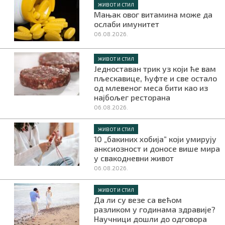
ЖИВОТ И СТИЛ
Мањак овог витамина може да
ослаби имунитет
06.08.2026.
ЖИВОТ И СТИЛ
Једноставан трик уз који ће вам
пљескавице, ћуфте и све остало
од млевеног меса бити као из
најбољег ресторана
06.08.2026.
ЖИВОТ И СТИЛ
10 „бакиних хобија” који умирују
анксиозност и доносе више мира
у свакодневни живот
06.08.2026.
ЖИВОТ И СТИЛ
Да ли су везе са већом
разликом у годинама здравије?
Научници дошли до одговора