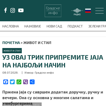
LAT/
ЋИР
НАСЛОВНА
НАЈНОВИЈЕ
НОВИ САД
ПОДКАСТ
ЗЕЛЕНИ Г
avni-meni'); $this_item = current( wp_filter_object_list( $menu_items,
ПОЧЕТНА
>
ЖИВОТ И СТИЛ
НАСЛОВНА
ЖИВОТ И СТИЛ
НАЈНОВИЈЕ
УЗ ОВАЈ ТРИК ПРИПРЕМИТЕ ЈАЈА
НА НАЈБОЉИ НАЧИН
НОВИ САД
08.07.2026.
| Извор: Градске инфо
ПОДКАСТ
F
T
W
V
S
a
w
h
i
h
ЗЕЛЕНИ ГРАД
c
i
a
b
a
Пржена јаја су савршен додатак доручку, ручку и
e
t
t
e
r
вечери. Она су основна у многим салатама и
ВИДЕО
b
t
s
r
e
хамбургерима.
o
e
A
Фото: Pixabay/alexas_fotos-