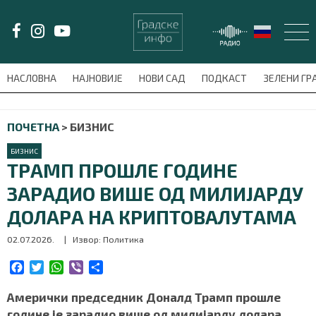
LAT/
ЋИР
НАСЛОВНА
НАЈНОВИЈЕ
НОВИ САД
ПОДКАСТ
ЗЕЛЕНИ Г
avni-meni'); $this_item = current( wp_filter_object_list( $menu_items,
ПОЧЕТНА
>
БИЗНИС
НАСЛОВНА
БИЗНИС
НАЈНОВИЈЕ
ТРАМП ПРОШЛЕ ГОДИНЕ
ЗАРАДИО ВИШЕ ОД МИЛИЈАРДУ
НОВИ САД
ДОЛАРА НА КРИПТОВАЛУТАМА
ПОДКАСТ
02.07.2026.
| Извор: Политика
ЗЕЛЕНИ ГРАД
F
T
W
V
S
a
w
h
i
h
c
i
a
b
a
Амерички председник Доналд Трамп прошле
ВИДЕО
e
t
t
e
r
године је зарадио више од милијарду долара