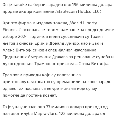
Он је такође на берзи зарадио око 196 милиона долара
продаје акција компаније „Stablecoin Holdco LLC”.
Крипто фирма и издавач токена, „World Liberty
Маркетинг
|
Услови коришћења
|
Политика приват
Financial”, основана је током кампање за председничке
изборе 2024. године, а њени суоснивачи су Трамп,
ПРЕУЗМИТЕ НАШУ АПЛИКАЦИЈУ
његови синови Ерик и Доналд Јуниор, као и Зак и
Алекс Виткоф, синови специјалног изасланика
Сједињених Америчких Држава за решавање сукоба и
дугогодишњег Трамповог пријатеља Стива Виткофа.
Трампови приходи који су повезани са
криптовалутама знатно су премашили његове зараде
од многих послова са некретнинама које су му
помогле да постане познат.
То је укључивало око 77 милиона долара прихода од
његовог клуба Мар-а-Лаго, 122 милиона долара од