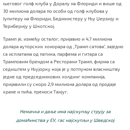
његовог голф клуба у Доралу на Флориди и више од
30 милиона долара по особи од голф клубова у
Јупитеру на Флориди, Бедминстеру у Њу Џерзију и
Тернберију у Шкотској.
Трамп је, између осталог, пријавио и 4,7 милиона
долара ауторских хонорара од „Трамп сатова”, заједно
са исплатама од патика, парфема и гитара са
Трамповим брендом а Ресторани Трамп, фирма са
седиштем у Њујорку која је у потпуном власништву
једне од председникових холдинг компанија,
пријавили су скоро 2,9 милиона долара од продаје
хране и пића, преноси Танјуг.
Немачка и даље има најскупљу струју за
домаћинства у ЕУ, гас најскупљи у Шведској