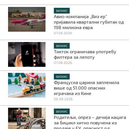
БИЗНИС
Авио-компанија „Виз ер”
пријавила квартални губитак од
198 милиона евра
07.08.2026.
БИЗНИС
Тикток ограничава употребу
филтера за лепоту
07.08.2026.
БИЗНИС
Француска царина запленила
више од 51.000 опасних
играчака из Кине
06.08.2026.
БИЗНИС
Родитељи, опрез – дечија кацига
за бицикл хитно повучена из
продаје у ЕУ, опасност од