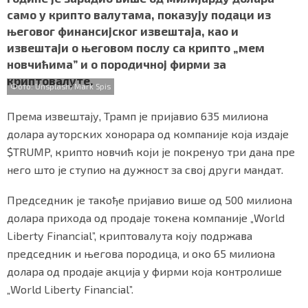
b
t
s
r
e
СПЕЦИЈАЛИ
само у крипто валутама, показују подаци из
o
e
A
његовог финансијског извештаја, као и
o
r
p
БЛОГ
извештаји о његовом послу са крипто „мем
k
p
новчићима” и о породичној фирми за
СРБИЈА
криптовалуте.
Фото: Unsplash/Mark Spis
СВЕТ
Према извештају, Трамп је пријавио 635 милиона
долара ауторских хонорара од компаније која издаје
ЖИВОТ И СТИЛ
$TRUMP, крипто новчић који је покренуо три дана пре
СПОРТ
него што је ступио на дужност за свој други мандат.
БИЗНИС
Председник је такође пријавио више од 500 милиона
долара прихода од продаје токена компаније „World
Liberty Financial”, криптовалута коју подржава
redakcija@gradskeinfo.rs
председник и његова породица, и око 65 милиона
долара од продаје акција у фирми која контролише
„World Liberty Financial”.
ПРАТИТЕ НАС