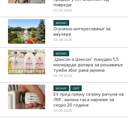
повреда
05.08.2026.
БИЗНИС
Огромно интересовање за
ваучере
05.08.2026.
БИЗНИС
„Џонсон и Џонсон” понудио 5,5
милијарди долара за решавање
тужби због рака јајника
05.08.2026.
•
БИЗНИС
СВЕТ
ЕУ пред грејну сезону рачуна на
ЛНГ, залихе гаса најниже за
скоро 20 година
04.08.2026.