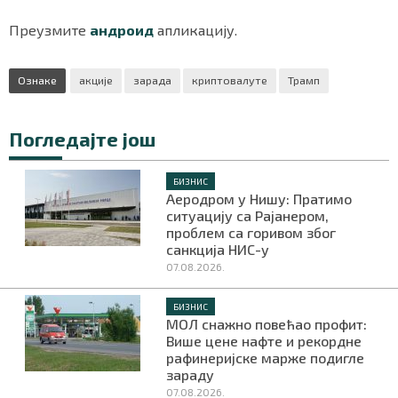
Преузмите
андроид
апликацију.
Ознаке
акције
зарада
криптовалуте
Трамп
Погледајте још
БИЗНИС
Аеродром у Нишу: Пратимо
ситуацију са Рајанером,
проблем са горивом због
санкција НИС-у
07.08.2026.
БИЗНИС
МОЛ снажно повећао профит:
Више цене нафте и рекордне
рафинеријске марже подигле
зараду
07.08.2026.