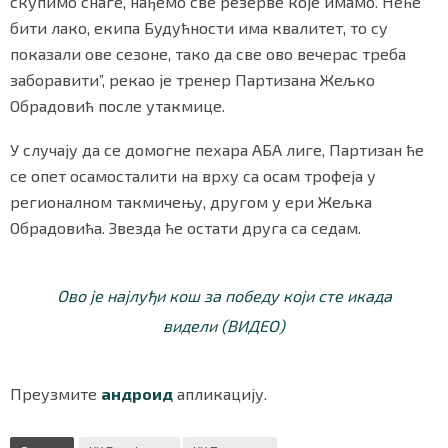
скупимо снаге, нађемо све резерве које имамо. Неће
бити лако, екипа Будућности има квалитет, то су
показали ове сезоне, тако да све ово вечерас треба
заборавити”, рекао је тренер Партизана Жељко
Обрадовић после утакмице.
У случају да се домогне пехара АБА лиге, Партизан ће
се опет осамосталити на врху са осам трофеја у
регионалном такмичењу, другом у ери Жељка
Обрадовића. Звезда ће остати друга са седам.
Ово је најлуђи кош за победу који сте икада
видели (ВИДЕО)
Преузмите
андроид
апликацију.