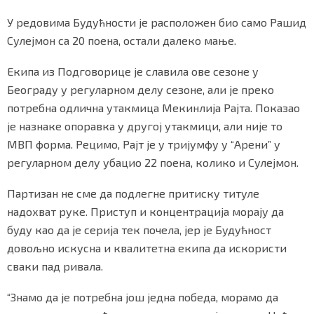
У редовима Будућности је расположен био само Рашид
Сулејмон са 20 поена, остали далеко мање.
Екипа из Подговорице је славила ове сезоне у
Београду у регуларном делу сезоне, али је преко
потребна одлична утакмица Мекинлија Рајта. Показао
је назнаке опоравка у другој утакмици, али није то
МВП форма. Рецимо, Рајт је у тријумфу у “Арени” у
регуларном делу убацио 22 поена, колико и Сулејмон.
Партизан не сме да подлегне притиску титуле
надохват руке. Приступ и концентрација морају да
буду као да је серија тек почела, јер је Будућност
довољно искусна и квалитетна екипа да искористи
сваки пад ривала.
“Знамо да је потребна још једна победа, морамо да