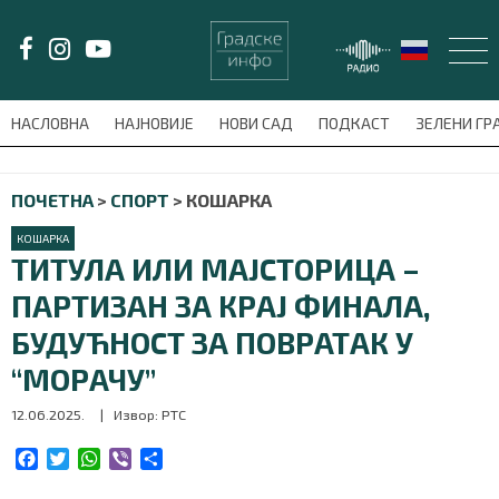
LAT/
ЋИР
НАСЛОВНА
НАЈНОВИЈЕ
НОВИ САД
ПОДКАСТ
ЗЕЛЕНИ Г
avni-meni'); $this_item = current( wp_filter_object_list( $menu_items,
ПОЧЕТНА
>
СПОРТ
>
КОШАРКА
НАСЛОВНА
КОШАРКА
НАЈНОВИЈЕ
ТИТУЛА ИЛИ МАЈСТОРИЦА –
ПАРТИЗАН ЗА КРАЈ ФИНАЛА,
НОВИ САД
БУДУЋНОСТ ЗА ПОВРАТАК У
ПОДКАСТ
“МОРАЧУ”
12.06.2025.
| Извор: РТС
ЗЕЛЕНИ ГРАД
F
T
W
V
S
ВИДЕО
a
w
h
i
h