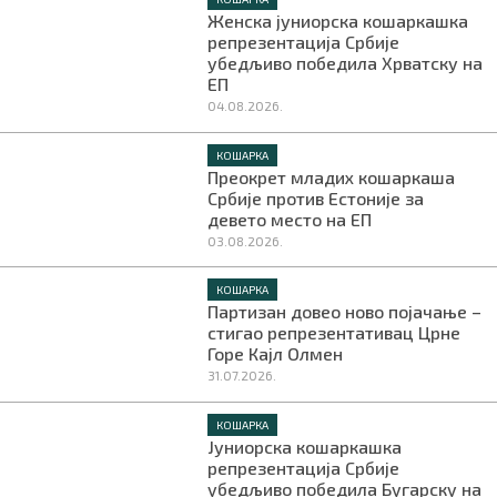
Женска јуниорска кошаркашка
репрезентација Србије
убедљиво победила Хрватску на
ЕП
04.08.2026.
КОШАРКА
Преокрет младих кошаркаша
Србије против Естоније за
девето место на ЕП
03.08.2026.
КОШАРКА
Партизан довео ново појачање –
стигао репрезентативац Црне
Горе Кајл Олмен
31.07.2026.
КОШАРКА
Јуниорска кошаркашка
репрезентација Србије
убедљиво победила Бугарску на