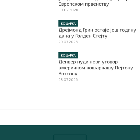
Европском првенству
30.07.2026.
КОШАРКА
Дрејмонд Грин остаје још годину
дана у Голден Стејту
29.07.2026.
КОШАРКА
Денвер нуди нови уговор
америчком кошаркашу Пејтону
Вотсону
28.07.2026.