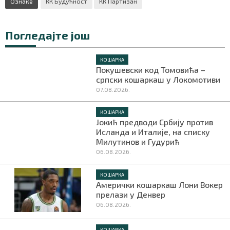
Ознаке
КК Будућност
КК Партизан
Погледајте још
КОШАРКА
Покушевски код Томовића –
српски кошаркаш у Локомотиви
07.08.2026.
КОШАРКА
Јокић предводи Србију против
Исланда и Италије, на списку
Милутинов и Гудурић
06.08.2026.
КОШАРКА
Амерички кошаркаш Лони Вокер
прелази у Денвер
06.08.2026.
КОШАРКА