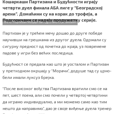
c
i
a
b
a
Кошаркаши Партизана и Будућности играју
СПЕЦИЈАЛИ
e
t
t
e
r
четврти дуел финала АБА лиге у “Београдској
b
t
s
r
e
арени”. Домаћини су на корак до трофеја, а
o
e
A
БЛОГ
Подгоричани се надају продужетку серије.
o
r
p
Фото: Партизан Моцарт Бет/Драгана Стјепановић
k
p
СРБИЈА
Партизан је у трећем мечу дошао до друге победе
СВЕТ
научивши на грешкама из другог дуела. Одржали су
сигурну предност од почетка до краја, уз повремене
ЖИВОТ И СТИЛ
падове у игри без већих последица.
СПОРТ
Будућност се предала као што је уосталом и Партизан
у претходном окршају у “Морачи”, додуше тад су црно-
БИЗНИС
бели имали луксуз брејка.
“После високог вођства Партизана вратили смо се на
redakcija@gradskeinfo.rs
пет, шест поена, али смо почели у четвртој четвртини
да играмо индивидуално, а ми можемо само као тим
нешто да направимо”, дао је своје виђење дуела тренер
ПРАТИТЕ НАС