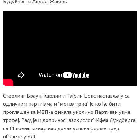
Будућности Андреј Жакељ.
Маркетинг
|
Услови коришћења
|
Политика приват
ПРЕУЗМИТЕ НАШУ АПЛИКАЦИЈУ
Стерлинг Браун, Карлик и Тајрик Џонс настављају са
одличним партијама и “мртва трка” је ко ће бити
проглашен за МВП-а финала уколико Партизан узме
трофеј. Радује и допринос “васкрслог” Ифеа Лундберга
са 14 поена, макар као доказ успона форме пред
обавезе у КЛС.