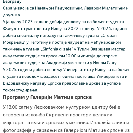
Београду.
Сарађивао је са Немањом Радуловићем, Лазаром Милетићем и
другима.
У јануару 2023. године добија диплому за најбољег студента
Факултета уметности у Нишу за 2022. годину. У 2024. години
добија специјалну награду на такмичењу гудача ,,Стеван
Мокрањац” у Неготину и постаје лауреат на међународном
такмичења гудача ,,Sinfonia di sale” у Тузли. Завршава мастер
академске студије са просеком 10,00 и уписује докторске
академске студије на Академији уметности у Новом Саду.
У 2025. години добија повељу Универзитета у Нишу за најбољег
студента поводом шездесет година постојања Универзитета и
Видовданску награду Српске православне цркве за успехе
током студирања.
Програм у Галерији Матице српске
У 13.00 сати у Лесковачком културном центру биће
отворена изложба Скривени простори великих
мајстора ‒ атељеи српских уметника. Изложба слика и
фотографија у сарадњи са Галеријом Матице српске из