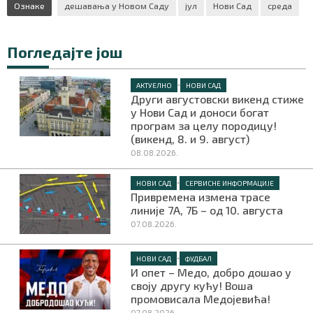
Ознаке
дешавања у Новом Саду
јул
Нови Сад
среда
Погледајте још
•
АКТУЕЛНО
НОВИ САД
Други августовски викенд стиже
у Нови Сад и доноси богат
програм за целу породицу!
(викенд, 8. и 9. август)
08.08.2026.
•
НОВИ САД
СЕРВИСНЕ ИНФОРМАЦИЈЕ
Привремена измена трасе
линије 7А, 7Б – од 10. августа
07.08.2026.
•
НОВИ САД
ФУДБАЛ
И опет – Медо, добро дошао у
своју другу кућу! Воша
промовисала Медојевића!
07.08.2026.