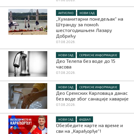
•
АКТУЕЛНО
НОВИ САД
„Хуманитарни понедељак“ на
Штранду за помоћ
шестогодишњем Лазару
Добрићу
07.08.2026.
•
НОВИ САД
СЕРВИСНЕ ИНФОРМАЦИЈЕ
Део Телепа без воде до 15
часова
07.08.2026.
•
НОВИ САД
СЕРВИСНЕ ИНФОРМАЦИЈЕ
Део Сремских Карловаца данас
без воде због санације хаварије
07.08.2026.
•
НОВИ САД
ФУДБАЛ
Обезбедите карте на време и
сви на „Карађорђе“!