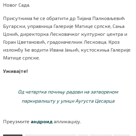
Новог Сада.
Присутнима ће се обратити др Тијана Палковљевић
Бугарски, управница Галерије Матице српске, Сања
Цонић, директорка Лесковачког културног центра и
Горан Цветановић, градоначелник Лесковца. Кроз
изложбу ће водити Ивана Јањић, кустоскиња Галерије
Матице српске.
Уживајте!
Од четвртка почињу радови на затвореном
паркиралишту у улици Аугуста Цесарца
Преузмите
андроид
апликацију.