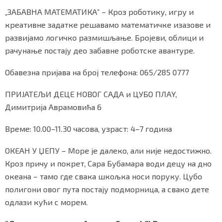
„ЗАБАВНА МАТЕМАТИКА” – Кроз роботику, игру и
креативне задатке решавамо математичке изазове и
развијамо логичко размишљање. Бројеви, облици и
рачунање постају део забавне роботске авантуре.
Обавезна пријава на број телефона: 065/285 0777
ПРИЈАТЕЉИ ДЕЦЕ НОВОГ САДА и ЦУБО ПЛАY,
Димитрија Аврамовића 6
Време: 10.00–11.30 часова, узраст: 4–7 година
ОКЕАН У ЏЕПУ – Море је далеко, али није недостижно.
Кроз причу и покрет, Сара Бубамара води децу на дно
океана – тамо где свака шкољка носи поруку. Цубо
полигони овог пута постају подморница, а свако дете
одлази кући с морем.