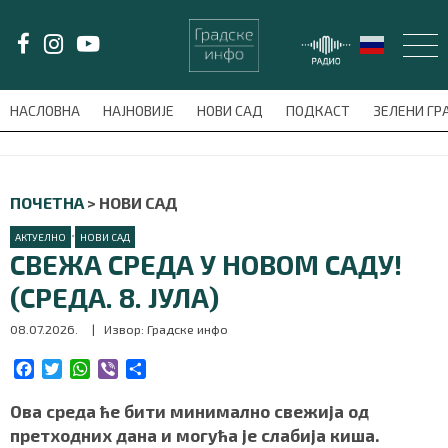
LAT/
ЋИР
НАСЛОВНА
НАЈНОВИЈЕ
НОВИ САД
ПОДКАСТ
ЗЕЛЕНИ Г
avni-meni'); $this_item = current( wp_filter_object_list( $menu_items,
НАСЛОВНА
ПОЧЕТНА
>
НОВИ САД
НАЈНОВИЈЕ
•
АКТУЕЛНО
НОВИ САД
СВЕЖА СРЕДА У НОВОМ САДУ!
НОВИ САД
(СРЕДА. 8. ЈУЛА)
08.07.2026.
| Извор: Градске инфо
ПОДКАСТ
F
T
W
V
S
ЗЕЛЕНИ ГРАД
a
w
h
i
h
c
i
a
b
a
Ова среда ће бити минимално свежија од
ВИДЕО
e
t
t
e
r
претходних дана и могућа је слабија киша.