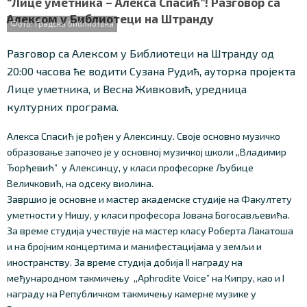
“Лице уметника – Алекса Спасић”! Разговор са
Алексом у Библиотеци на Штранду
Фото: Градска библиотека
Разговор са Алексом у Библиотеци на Штранду од
20:00 часова ће водити Сузана Рудић, ауторка пројекта
Лице уметника, и Весна Живковић, уредница
културних програма.
Алекса Спасић је рођен у Алексинцу. Своје основно музичко
образовање започео је у основној музичкој школи ,,Владимир
Ђорђевић” у Алексинцу, у класи професорке Љубице
Величковић, на одсеку виолина.
Завршио је основне и мастер академске студије на Факултету
уметности у Нишу, у класи професора Јована Богосављевића.
За време студија учествује на мастер класу Роберта Лакатоша
и на бројним концертима и манифестацијама у земљи и
иностранству. За време студија добија II награду на
међународном такмичењу ,,Aphrodite Voice” на Кипру, као и I
награду на Републичком такмичењу камерне музике у