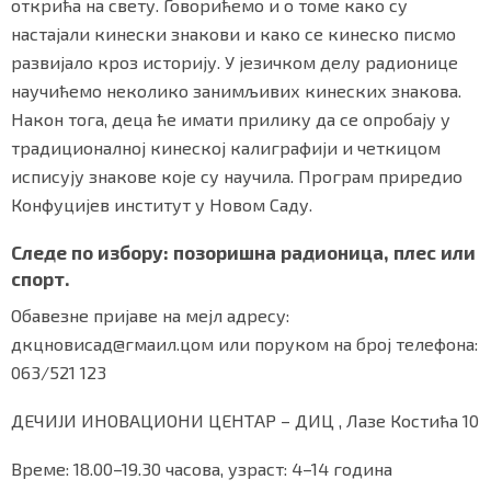
открића на свету. Говорићемо и о томе како су
настајали кинески знакови и како се кинеско писмо
развијало кроз историју. У језичком делу радионице
научићемо неколико занимљивих кинеских знакова.
Маркетинг
|
Услови коришћења
|
Политика приват
Након тога, деца ће имати прилику да се опробају у
традиционалној кинеској калиграфији и четкицом
ПРЕУЗМИТЕ НАШУ АПЛИКАЦИЈУ
исписују знакове које су научила. Програм приредио
Конфуцијев институт у Новом Саду.
Следе по избору: позоришна радионица, плес или
спорт.
Обавезне пријаве на мејл адресу:
дкцновисад@гмаил.цом или поруком на број телефона:
063/521 123
ДЕЧИЈИ ИНОВАЦИОНИ ЦЕНТАР – ДИЦ , Лазе Костића 10
Време: 18.00–19.30 часова, узраст: 4–14 година