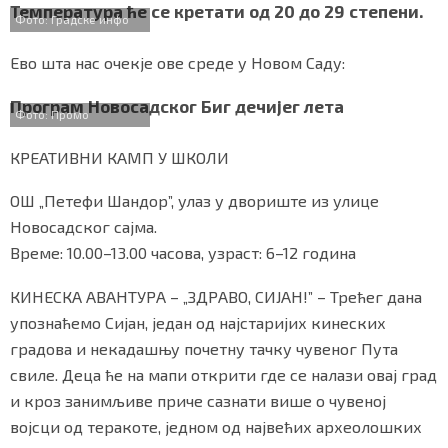
b
t
s
r
e
Температура ће се кретати од 20 до 29 степени.
СПЕЦИЈАЛИ
o
e
A
Фото: Градске инфо
o
r
p
k
p
Ево шта нас очекје ове среде у Новом Саду:
БЛОГ
Програм Новосадског Биг дечијег лета
СРБИЈА
Фото: Промо
СВЕТ
КРЕАТИВНИ КАМП У ШКОЛИ
ЖИВОТ И СТИЛ
ОШ „Петефи Шандор”, улаз у двориште из улице
Новосадског сајма.
СПОРТ
Време: 10.00–13.00 часова, узраст: 6–12 година
БИЗНИС
КИНЕСКА АВАНТУРА – „ЗДРАВО, СИЈАН!” – Трећег дана
упознаћемо Сијан, један од најстаријих кинеских
градова и некадашњу почетну тачку чувеног Пута
redakcija@gradskeinfo.rs
свиле. Деца ће на мапи открити где се налази овај град
и кроз занимљиве приче сазнати више о чувеној
ПРАТИТЕ НАС
војсци од теракоте, једном од највећих археолошких