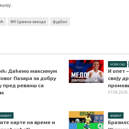
цију.
ић
ФК Црвена звезда
фудбал
•
НОВИ САД
ић: Даћемо максимум
И опет 
овог Пазара за добру
своју д
у пред реванш са
промов
ом
07.08.2026.
ФУДБАЛ
ФУДБАЛ
ите карте на време и
Бразилс