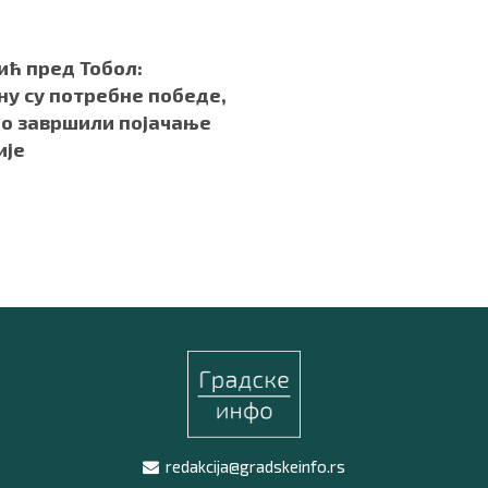
ић пред Тобол:
ну су потребне победе,
мо завршили појачање
ије
redakcija@gradskeinfo.rs