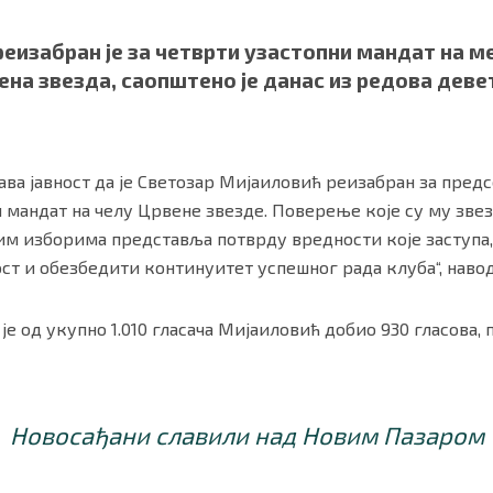
еизабран је за четврти узастопни мандат на 
на звезда, саопштено је данас из редова дев
ва јавност да је Светозар Мијаиловић реизабран за пред
 мандат на челу Црвене звезде. Поверење које су му звез
м изборима представља потврду вредности које заступа, 
ст и обезбедити континуитет успешног рада клуба“, навод
ности
|
О нама
је од укупно 1.010 гласача Мијаиловић добио 930 гласова, п
Новосађани славили над Новим Пазаром