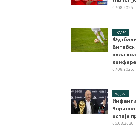
сви на „
07.08.2026.
ФУДБАЛ
Фудбале
Витебск
кола ква
конфере
07.08.2026.
ФУДБАЛ
Инфанти
Управно
остаје 
06.08.2026.