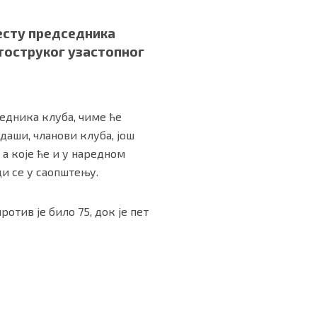
месту председника
етоструког узастопног
седника клуба, чиме ће
даши, чланови клуба, још
а које ће и у наредном
и се у саопштењу.
ротив је било 75, док је пет