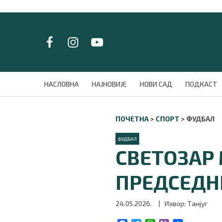
LAT/
ЋИР
НАСЛОВНА
НАСЛОВНА
НАЈНОВИЈЕ
НОВИ САД
ПОДКАСТ
НАЈНОВИЈЕ
НОВИ САД
ПОЧЕТНА
>
СПОРТ
>
ФУДБАЛ
ПОДКАСТ
ЗЕЛЕНИ ГРАД
ФУДБАЛ
ВИДЕО
СВЕТОЗАР
СПЕЦИЈАЛИ
БЛОГ
ПРЕДСЕДН
СРБИЈА
СВЕТ
24.05.2026.
| Извор: Танјуг
ЖИВОТ И СТИЛ
СПОРТ