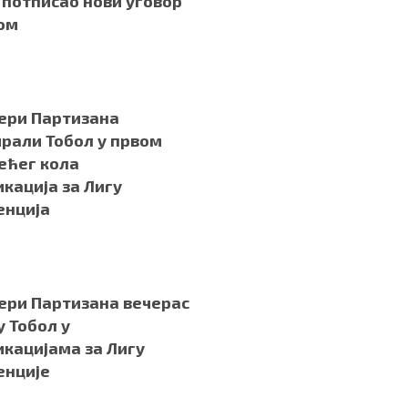
потписао нови уговор
ом
ери Партизана
рали Тобол у првом
ећег кола
кација за Лигу
енција
ери Партизана вечерас
у Тобол у
кацијама за Лигу
енције
.