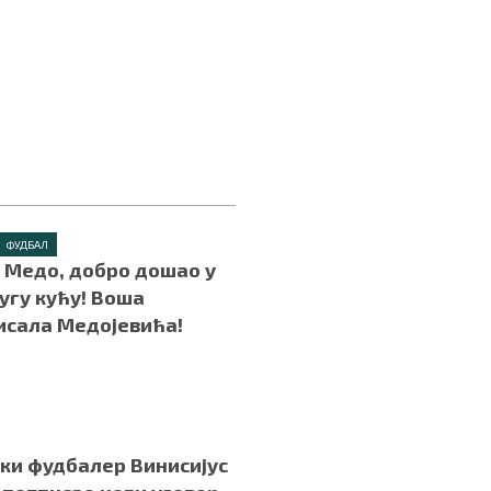
ФУДБАЛ
– Медо, добро дошао у
ругу кућу! Воша
исала Медојевића!
ки фудбалер Винисијус