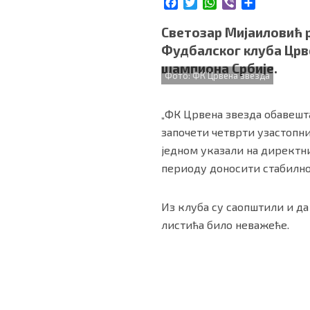
F
T
W
V
S
БИЗНИС
a
w
h
i
h
c
i
a
b
a
Светозар Мијаиловић р
e
t
t
e
r
Фудбалског клуба Црве
b
t
s
r
e
redakcija@gradskeinfo.rs
шампиона Србије.
o
e
A
Фото: ФК Црвена звезда
o
r
p
k
p
ПРАТИТЕ НАС
„ФК Црвена звезда обавешта
започети четврти узастопни
једном указали на директни
периоду доносити стабилно
Маркетинг
|
Услови коришћења
|
Политика приват
Из клуба су саопштили и да 
листића било неважеће.
ПРЕУЗМИТЕ НАШУ АПЛИКАЦИЈУ