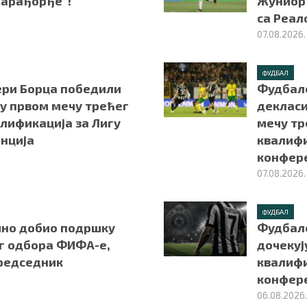
Карађорђе“!
Жуниор 
са Реал
07.08.2026.
ФУДБАЛ
ри Борца победили
Фудбал
 у првом мечу трећег
декласи
лификација за Лигу
мечу тр
нција
квалифи
конфер
07.08.2026.
ФУДБАЛ
но добио подршку
Фудбал
г одбора ФИФА-е,
дочекуј
председник
квалифи
конфер
06.08.2026