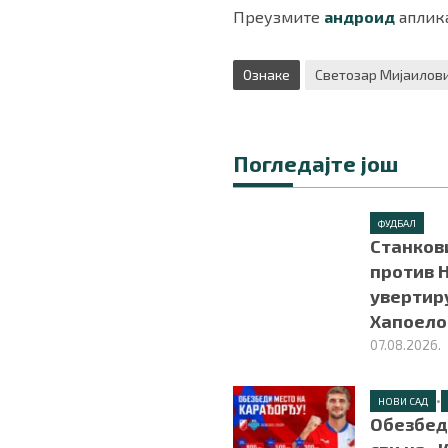
Преузмите
андроид
аплика
Ознаке
Светозар Мијаилов
Погледајте још
ФУДБАЛ
Станков
против Н
увертир
Хапоел
07.08.2026.
•
НОВИ САД
Обезбед