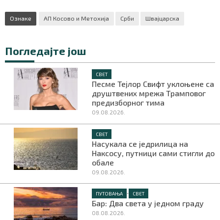
Ознаке
АП Косово и Метохија
Срби
Швајцарска
Погледајте још
СВЕТ
Песме Тејлор Свифт уклоњене са
друштвених мрежа Трамповог
предизборног тима
09.08.2026.
СВЕТ
Насукала се једрилица на
Наксосу, путници сами стигли до
обале
09.08.2026.
•
ПУТОВАЊА
СВЕТ
Бар: Два света у једном граду
08.08.2026.