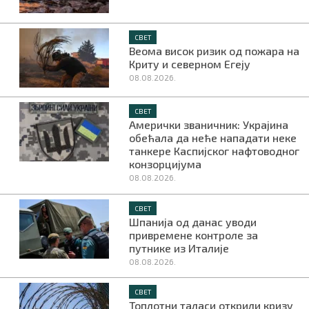
СВЕТ
Веома висок ризик од пожара на
Криту и северном Егеју
08.08.2026.
СВЕТ
Амерички званичник: Украјина
обећала да неће нападати неке
танкере Каспијског нафтоводног
конзорцијума
08.08.2026.
СВЕТ
Шпанија од данас уводи
привремене контроле за
путнике из Италије
08.08.2026.
СВЕТ
Топлотни таласи открили кризу