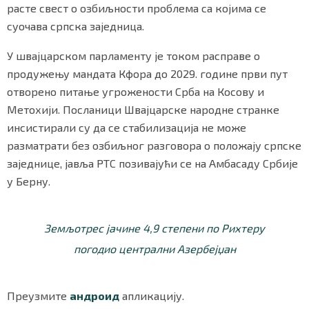
расте свест о озбиљности проблема са којима се
суочава српска заједница.
У швајцарском парламенту је током расправе о
продужењу мандата Кфора до 2029. године први пут
отворено питање угрожености Срба на Косову и
Метохији. Посланици Швајцарске народне странке
инсистирали су да се стабилизација не може
разматрати без озбиљног разговора о положају српске
заједнице, јавља РТС позивајући се на Амбасаду Србије
у Берну.
Земљотрес јачине 4,9 степени по Рихтеру
погодио централни Азербејџан
Преузмите
андроид
апликацију.