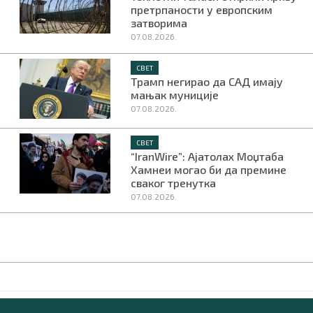
претрпаности у европским
затворима
07.08.2026.
СВЕТ
Трамп негирао да САД имају
мањак муниције
07.08.2026.
СВЕТ
“IranWire”: Ајатолах Моџтаба
Хамнеи могао би да премине
сваког тренутка
07.08.2026.