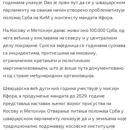
годинама указује. Ово је први пут да се у швајцарском
парламенту на овакав начин отворено проблематизује
положај Срба на КиМ у контексту мандата Кфора.
Маркетинг
|
Услови коришћења
|
Политика приват
На Косову и Метохији данас живи око 100.000 Срба, од
чега већина у енклавама на северу и у централном
делу покрајине. Српска заједница се годинама суочава
ПРЕУЗМИТЕ НАШУ АПЛИКАЦИЈУ
са инцидентима, притисцима на имовину,
ограниченим кретањем и политичким
маргинализовањем, што је више пута документовано
и од стране међународних организација.
Швајцарска већ дуги низ година учествује у мисији
Кфора, а продужење мандата до 2029. године
представља наставак њеног војног присуства на
Косову и Метохији. Отварање питања положаја Срба у
швајцарском парламенту показује да и у земљама које
традиционално подржавају косовске институције