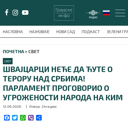
LAT/
ЋИР
НАСЛОВНА
НАЈНОВИЈЕ
НОВИ САД
ПОДКАСТ
ЗЕЛЕНИ Г
avni-meni'); $this_item = current( wp_filter_object_list( $menu_items,
ПОЧЕТНА
>
СВЕТ
НАСЛОВНА
СВЕТ
НАЈНОВИЈЕ
ШВАЈЦАРЦИ НЕЋЕ ДА ЋУТЕ О
ТЕРОРУ НАД СРБИМА!
НОВИ САД
ПАРЛАМЕНТ ПРОГОВОРИО О
ПОДКАСТ
УГРОЖЕНОСТИ НАРОДА НА КИМ
12.06.2026.
| Извор: 24седам
ЗЕЛЕНИ ГРАД
F
T
W
V
S
ВИДЕО
a
w
h
i
h