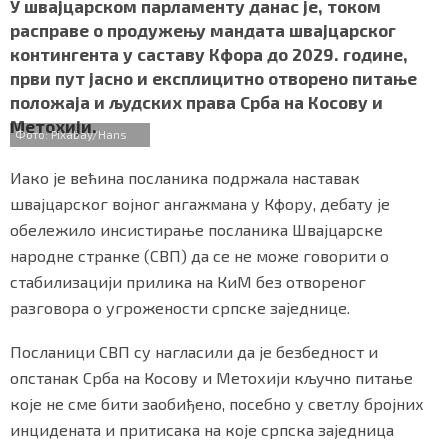
c
i
a
b
a
У швајцарском парламенту данас је, током
СПЕЦИЈАЛИ
e
t
t
e
r
расправе о продужењу мандата швајцарског
b
t
s
r
e
контингента у саставу Кфора до 2029. године,
o
e
A
БЛОГ
први пут јасно и експлицитно отворено питање
o
r
p
положаја и људских права Срба на Косову и
k
p
СРБИЈА
Метохији.
Фото: Pixabay/Hans
СВЕТ
Иако је већина посланика подржала наставак
ЖИВОТ И СТИЛ
швајцарског војног ангажмана у Кфору, дебату је
обележило инсистирање посланика Швајцарске
СПОРТ
народне странке (СВП) да се не може говорити о
стабилизацији прилика на КиМ без отвореног
БИЗНИС
разговора о угрожености српске заједнице.
Посланици СВП су нагласили да је безбедност и
redakcija@gradskeinfo.rs
опстанак Срба на Косову и Метохији кључно питање
које не сме бити заобиђено, посебно у светлу бројних
ПРАТИТЕ НАС
инцидената и притисака на које српска заједница