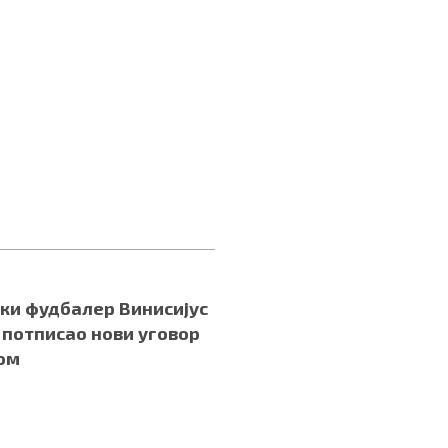
ки фудбалер Винисијус
потписао нови уговор
ом