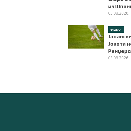
из Шпан
05.08.2026.
ФУДБАЛ
Јапанск
Јокота н
Ренџерс
05.08.2026.