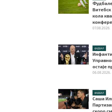
Фудбале
Витебск
кола ква
конфере
07.08.2026.
ФУДБАЛ
Инфанти
Управно
остаје 
06.08.2026.
ФУДБАЛ
Саша Ил
Партиза
скоро с