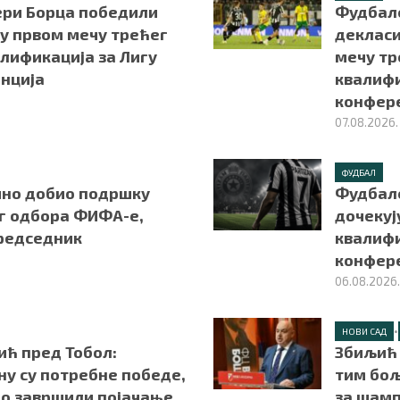
ри Борца победили
Фудбал
 у првом мечу трећег
декласи
лификација за Лигу
мечу тр
нција
квалифи
конфер
07.08.2026.
ФУДБАЛ
но добио подршку
Фудбал
г одбора ФИФА-е,
дочекуј
председник
квалифи
конфер
06.08.2026
•
НОВИ САД
ић пред Тобол:
Збиљић 
ну су потребне победе,
тим бољ
мо завршили појачање
за шамп