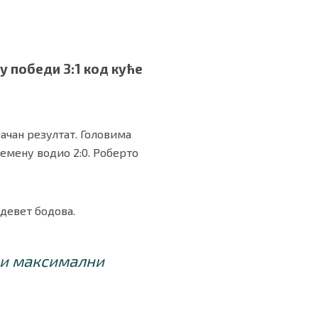
у победи 3:1 код куће
ачан резултат. Головима
ремену водио 2:0. Роберто
 девет бодова.
ли максимални