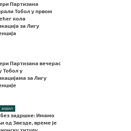
ери Партизана
рали Тобол у првом
ећег кола
кација за Лигу
енција
ери Партизана вечерас
у Тобол у
кацијама за Лигу
енције
.
ФУДБАЛ
без задршке: Имамо
и од Звезде, време је
ионску титулу