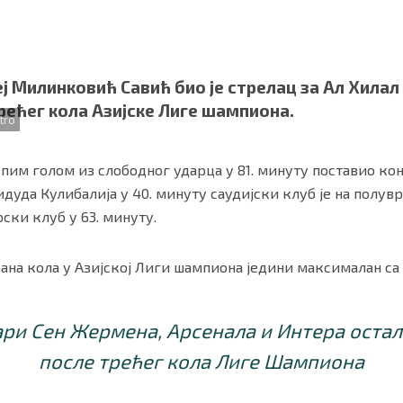
ј Милинковић Савић био је стрелац за Ал Хилал 
рећег кола Азијске Лиге шампиона.
tro
им голом из слободног ударца у 81. минуту поставио кон
идуда Кулибалија у 40. минуту саудијски клуб је на полув
ски клуб у 63. минуту.
ности
|
О нама
рана кола у Азијској Лиги шампиона једини максималан са
ри Сен Жермена, Арсенала и Интера оста
после трећег кола Лиге Шампиона