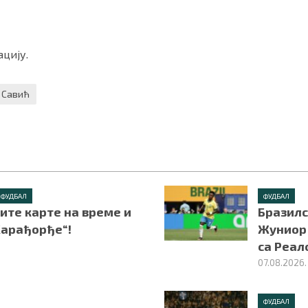
цију.
 Савић
ФУДБАЛ
ФУДБАЛ
ите карте на време и
Бразилс
Карађорђе“!
Жуниор 
са Реал
07.08.2026.
ФУДБАЛ