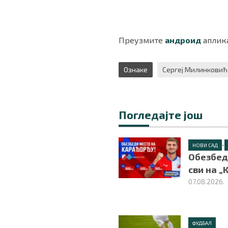
Преузмите
андроид
аплика
Ознаке
Сергеј Милинковић
Погледајте још
•
НОВИ САД
Обезбед
сви на „
07.08.2026.
ФУДБАЛ