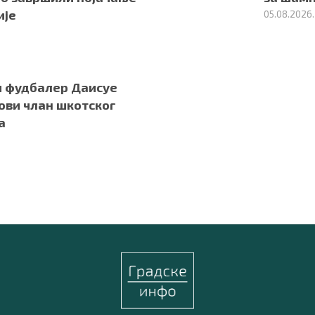
ије
05.08.2026.
и фудбалер Даисуе
ови члан шкотског
а