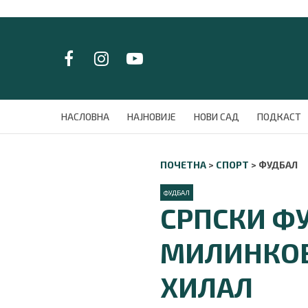
LAT/
ЋИР
НАСЛОВНА
НАСЛОВНА
НАЈНОВИЈЕ
НОВИ САД
ПОДКАСТ
НАЈНОВИЈЕ
НОВИ САД
ПОЧЕТНА
>
СПОРТ
>
ФУДБАЛ
ПОДКАСТ
ЗЕЛЕНИ ГРАД
ФУДБАЛ
ВИДЕО
СРПСКИ ФУ
СПЕЦИЈАЛИ
БЛОГ
МИЛИНКОВ
СРБИЈА
СВЕТ
ХИЛАЛ
ЖИВОТ И СТИЛ
СПОРТ