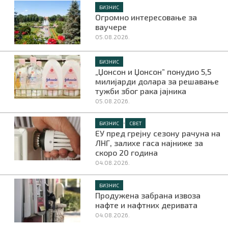
БИЗНИС
Огромно интересовање за
ваучере
05.08.2026.
БИЗНИС
„Џонсон и Џонсон” понудио 5,5
милијарди долара за решавање
тужби због рака јајника
05.08.2026.
•
БИЗНИС
СВЕТ
ЕУ пред грејну сезону рачуна на
ЛНГ, залихе гаса најниже за
скоро 20 година
04.08.2026.
БИЗНИС
Продужена забрана извоза
нафте и нафтних деривата
04.08.2026.