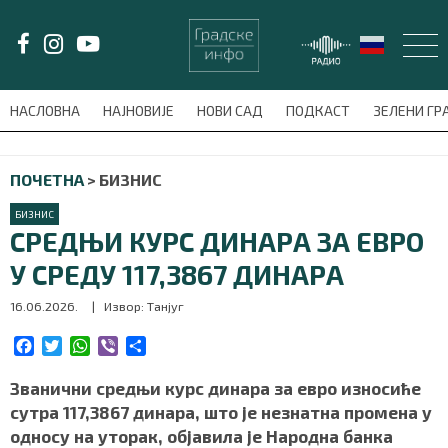
LAT/
ЋИР
НАСЛОВНА
НАЈНОВИЈЕ
НОВИ САД
ПОДКАСТ
ЗЕЛЕНИ Г
avni-meni'); $this_item = current( wp_filter_object_list( $menu_items,
ПОЧЕТНА
>
БИЗНИС
НАСЛОВНА
БИЗНИС
НАЈНОВИЈЕ
СРЕДЊИ КУРС ДИНАРА ЗА ЕВРО
У СРЕДУ 117,3867 ДИНАРА
НОВИ САД
16.06.2026.
| Извор: Танјуг
ПОДКАСТ
F
T
W
V
S
a
w
h
i
h
ЗЕЛЕНИ ГРАД
c
i
a
b
a
Званични средњи курс динара за евро износиће
e
t
t
e
r
сутра 117,3867 динара, што је незнатна промена у
ВИДЕО
b
t
s
r
e
односу на уторак, објавила је Народна банка
o
e
A