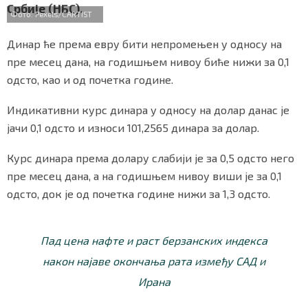
Србије (НБС).
o
r
p
СПЕЦИЈАЛИ
Фото: Pexels/CARTIST
k
p
Динар ће према евру бити непромењен у односу на
БЛОГ
пре месец дана, на годишњем нивоу биће нижи за 0,1
СРБИЈА
одсто, као и од почетка године.
СВЕТ
Индикативни курс динара у односу на долар данас је
јачи 0,1 одсто и износи 101,2565 динара за долар.
ЖИВОТ И СТИЛ
Курс динара према долару слабији је за 0,5 одсто него
СПОРТ
пре месец дана, а на годишњем нивоу виши је за 0,1
одсто, док је од почетка године нижи за 1,3 одсто.
БИЗНИС
Пад цена нафте и раст берзанских индекса
redakcija@gradskeinfo.rs
након најаве окончања рата између САД и
Ирана
ПРАТИТЕ НАС