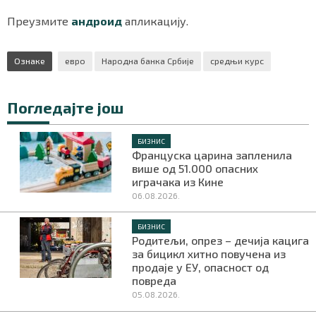
Преузмите
андроид
апликацију.
Маркетинг
|
Услови коришћења
|
Политика приват
Ознаке
евро
Народна банка Србије
средњи курс
Погледајте још
ПРЕУЗМИТЕ НАШУ АПЛИКАЦИЈУ
БИЗНИС
Француска царина запленила
више од 51.000 опасних
играчака из Кине
06.08.2026.
БИЗНИС
Родитељи, опрез – дечија кацига
за бицикл хитно повучена из
продаје у ЕУ, опасност од
повреда
05.08.2026.