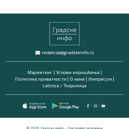
redakcija@gradskeinfo.rs
Маркетинг
|
Услови коришћења
|
Политика приватности
|
О нама
|
Импресум
|
Latinica /
Ћирилица
© 2026. Градске инфо - Сва права задржана