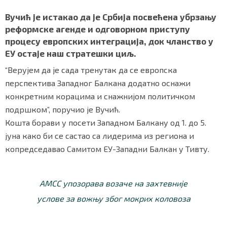
Вучић је истакао да је Србија посвећена убрзању
реформске агенде и одговорном приступу
процесу европских интеграција, док чланство у
Маркетинг
|
Услови коришћења
|
Политика приват
ЕУ остаје наш стратешки циљ.
“Верујем да је сада тренутак да се европска
ПРЕУЗМИТЕ НАШУ АПЛИКАЦИЈУ
перспектива Западног Балкана додатно оснажи
конкретним корацима и снажнијом политичком
подршком”, поручио је Вучић.
Кошта борави у посети Западном Балкану од 1. до 5.
јуна како би се састао са лидерима из региона и
копредседавао Самитом ЕУ-Западни Балкан у Тивту.
АМСС упозорава возаче на захтевније
услове за вожњу због мокрих коловоза