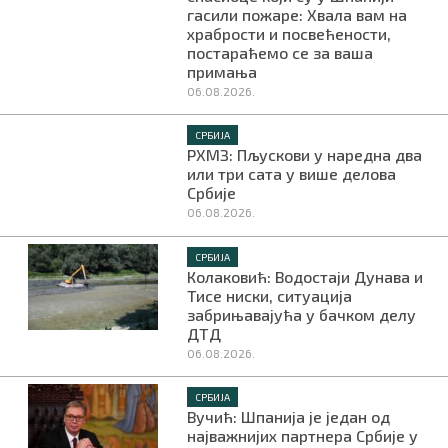
гасили пожаре: Хвала вам на
храбрости и посвећености,
постараћемо се за ваша
примања
06.08.2026.
СРБИЈА
РХМЗ: Пљускови у наредна два
или три сата у више делова
Србије
06.08.2026.
СРБИЈА
Колаковић: Водостаји Дунава и
Тисе ниски, ситуација
забрињавајућа у бачком делу
ДТД
06.08.2026.
СРБИЈА
Вучић: Шпанија је један од
најважнијих партнера Србије у