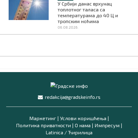
У Србији данас врхунац
топлотног таласа са
температурама до 40 Ц и
тропским ноћима
06.08.2026.
redakcija@gradskeinfo.rs
Маркетинг
|
Услови коришћења
|
Политика приватности
|
О нама
|
Импресум
|
Latinica /
Ћирилица