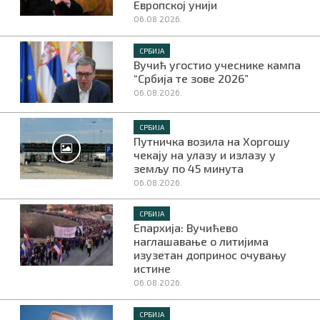
Европској унији
06.08.2026.
СРБИЈА
Вучић угостио учеснике кампа
“Србија те зове 2026”
06.08.2026.
СРБИЈА
Путничка возила на Хоргошу
чекају на улазу и излазу у
земљу по 45 минута
06.08.2026.
СРБИЈА
Епархија: Вучићево
наглашавање о литијима
изузетан допринос очувању
истине
06.08.2026.
СРБИЈА