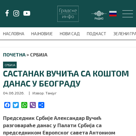
LAT/
ЋИР
НАСЛОВНА
НАЈНОВИЈЕ
НОВИ САД
ПОДКАСТ
ЗЕЛЕНИ Г
avni-meni'); $this_item = current( wp_filter_object_list( $menu_items,
ПОЧЕТНА
>
СРБИЈА
НАСЛОВНА
СРБИЈА
НАЈНОВИЈЕ
САСТАНАК ВУЧИЋА СА КОШТОМ
ДАНАС У БЕОГРАДУ
НОВИ САД
04.06.2026.
| Извор: Танјуг
ПОДКАСТ
F
T
W
V
S
a
w
h
i
h
ЗЕЛЕНИ ГРАД
c
i
a
b
a
Председник Србије Александар Вучић
e
t
t
e
r
разговараће данас у Палати Србија са
ВИДЕО
b
t
s
r
e
председником Европског савета Антониом
o
e
A