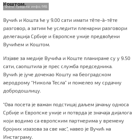
Коштом.
o
r
p
СПЕЦИЈАЛИ
Фото: Градске инфо/МБ
k
p
Вучић и Кошта ће у 9.00 сати имати тêте-à-тêте
БЛОГ
разговор, а затим ће уследити пленарни разговори
СРБИЈА
делегација Србије и Европске уније предвођени
Вучићем и Коштом.
СВЕТ
Изјаве за медије Вучића и Коште планиране су у 9.50
ЖИВОТ И СТИЛ
сати, саопштила је прес служба председника.
Вучић је јуче дочекао Кошту на београдском
СПОРТ
аеродрому “Никола Тесла” и пожелео му срдачну
БИЗНИС
добродошлицу.
“Ова посета је важан подстицај даљем јачању односа
redakcija@gradskeinfo.rs
Србије и Европске уније и потврда је значаја дијалога
који водимо са европским партнерима у времену
бројних изазова за све нас”, навео је Вучић на
ПРАТИТЕ НАС
Инстаграму.