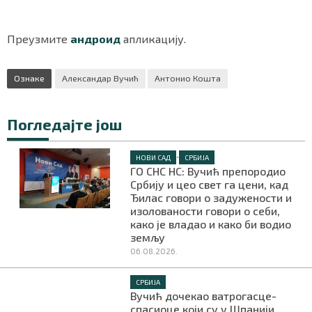
Преузмите
андроид
апликацију.
Ознаке
Александар Вучић
Антонио Кошта
Погледајте још
•
НОВИ САД
СРБИЈА
ГО СНС НС: Вучић препородио
Србију и цео свет га цени, кад
Ђилас говори о задужености и
изолованости говори о себи,
како је владао и како би водио
земљу
06.08.2026.
СРБИЈА
Вучић дочекао ватрогасце-
спасиоце који су у Шпанији